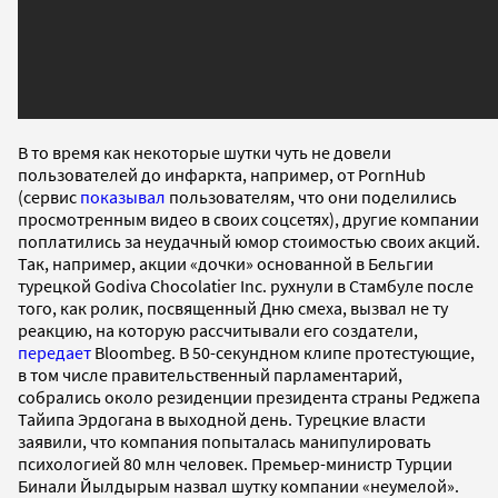
В то время как некоторые шутки чуть не довели
пользователей до инфаркта, например, от PornHub
(сервис
показывал
пользователям, что они поделились
просмотренным видео в своих соцсетях), другие компании
поплатились за неудачный юмор стоимостью своих акций.
Так, например, акции «дочки» основанной в Бельгии
турецкой Godiva Chocolatier Inc. рухнули в Стамбуле после
того, как ролик, посвященный Дню смеха, вызвал не ту
реакцию, на которую рассчитывали его создатели,
передает
Bloombeg. В 50-секундном клипе протестующие,
в том числе правительственный парламентарий,
собрались около резиденции президента страны Реджепа
Тайипа Эрдогана в выходной день. Турецкие власти
заявили, что компания попыталась манипулировать
психологией 80 млн человек. Премьер-министр Турции
Бинали Йылдырым назвал шутку компании «неумелой».