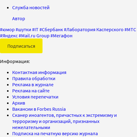
Служба новостей
Автор
#
юмор
#
шутки
#
IT
#
Сбербанк
#
Лаборатория Касперского
#
МТС
#
Яндекс
#
Mail.ru Group
#
Мегафон
Подписаться
Информация:
Контактная информация
Правила обработки
Реклама в журнале
Реклама на сайте
Условия перепечатки
Архив
Вакансии в Forbes Russia
Сканер иноагентов, причастных к экстремизму и
терроризму и организаций, признанных
нежелательными
Подписка на печатную версию журнала