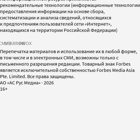
рекомендательные технологии (информационные технологии
предоставления информации на основе сбора,
систематизации и анализа сведений, относящихся
к предпочтениям пользователей сети «Интернет»,
находящихся на территории Российской Федерации)
СМИ2
SPARROW
INFOX
Перепечатка материалов и использование их в любой форме,
в том числе и в электронных СМИ, возможны только с
письменного разрешения редакции. Товарный знак Forbes
является исключительной собственностью Forbes Media Asia
Pte. Limited. Все права защищены.
AO «АС Рус Медиа»
·
2026
16+