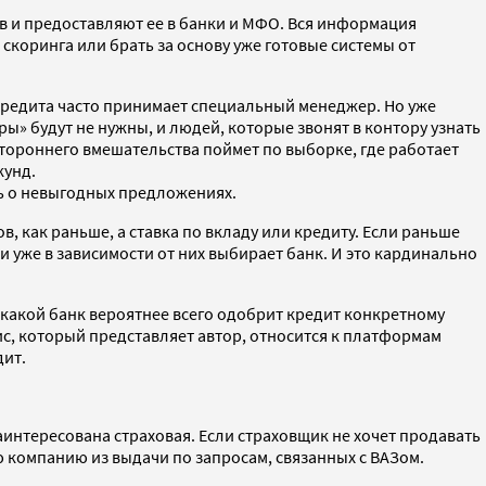
 и предоставляют ее в банки и МФО. Вся информация
скоринга или брать за основу уже готовые системы от
 кредита часто принимает специальный менеджер. Но уже
» будут не нужны, и людей, которые звонят в контору узнать
стороннего вмешательства поймет по выборке, где работает
кунд.
ть о невыгодных предложениях.
 как раньше, а ставка по вкладу или кредиту. Если раньше
и уже в зависимости от них выбирает банк. И это кардинально
 какой банк вероятнее всего одобрит кредит конкретному
ис, который представляет автор, относится к платформам
дит.
интересована страховая. Если страховщик не хочет продавать
ю компанию из выдачи по запросам, связанных с ВАЗом.