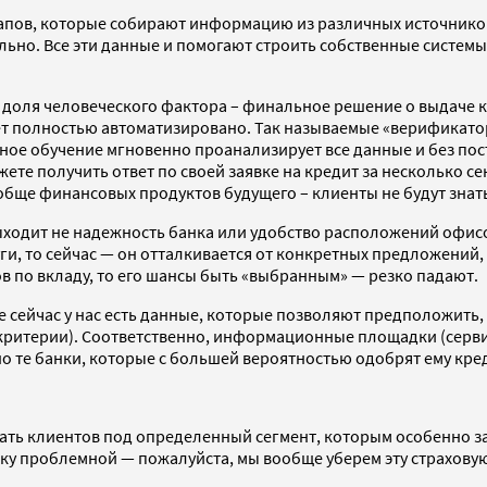
апов, которые собирают информацию из различных источников
льно. Все эти данные и помогают строить собственные системы 
ть доля человеческого фактора – финальное решение о выдаче
т полностью автоматизировано. Так называемые «верификаторы
нное обучение мгновенно проанализирует все данные и без по
ете получить ответ по своей заявке на кредит за несколько се
обще финансовых продуктов будущего – клиенты не будут зна
ходит не надежность банка или удобство расположений офисов,
ги, то сейчас — он отталкивается от конкретных предложений, 
в по вкладу, то его шансы быть «выбранным» — резко падают.
е сейчас у нас есть данные, которые позволяют предположить,
е критерии). Соответственно, информационные площадки (серв
но те банки, которые с большей вероятностью одобрят ему кре
ать клиентов под определенный сегмент, которым особенно за
арку проблемной — пожалуйста, мы вообще уберем эту страхову