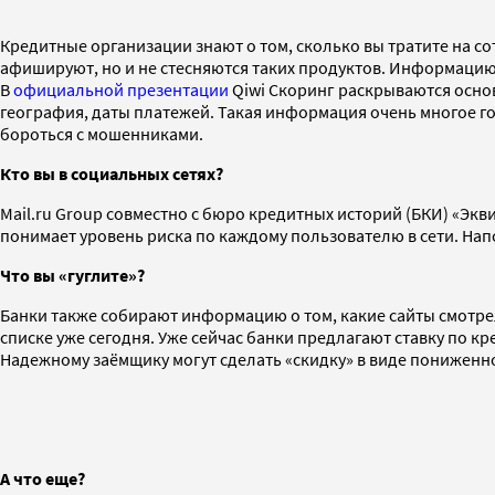
Кредитные организации знают о том, сколько вы тратите на со
афишируют, но и не стесняются таких продуктов. Информацию
В
официальной презентации
Qiwi Скоринг раскрываются основ
география, даты платежей. Такая информация очень многое 
бороться с мошенниками.
Кто вы в социальных сетях?
Mail.ru Group совместно с бюро кредитных историй (БКИ) «Эк
понимает уровень риска по каждому пользователю в сети. Напо
Что вы «гуглите»?
Банки также собирают информацию о том, какие сайты смотрел 
списке уже сегодня. Уже сейчас банки предлагают ставку по кр
Надежному заёмщику могут сделать «скидку» в виде пониженно
А что еще?