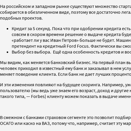
На российском и западном рынке существуют множество старт
собирается в обезличенном виде, поэтому все достаточно лега
подобных проектов.
Кредит за 5 секунд. Пока что при одобрении кредита ес
совсем в скором времени решение о выдаче кредита буде
«работает ли у вас Иван Петров» больше не будет. Маши
претендент на кредитный Ford Focus. Фактически вы смож
Выбор без выбора. Ещё одна особенность кредитов и во
Мы видим, как меняется банковский бизнес. На первый план вы
человек приходил в известный ему банк и заказывал в нем услу
меняет поведение клиента. Если банк не дает лучших проценто
И эти изменения повлияют на будущее скоринга. Например, уж
пользователю (мы ведь уже знаем его возраст, доход и други
такого типа, — Forbes) клиенту можем показать в выдаче имен
В смежном с банками страховом сегменте это позволит подбир
ОСАГО или каско на ВАЗ, потому что, например, считает эту м