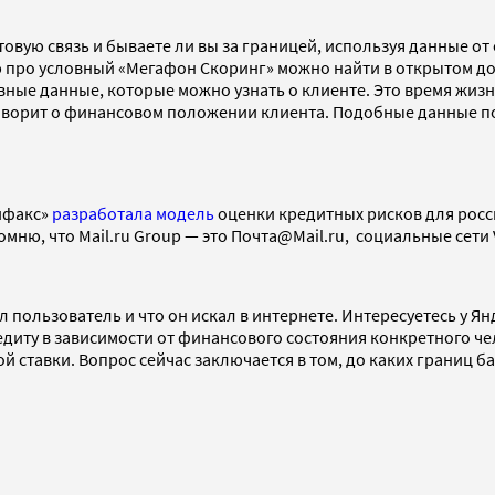
товую связь и бываете ли вы за границей, используя данные о
 про условный «Мегафон Скоринг» можно найти в открытом дос
ные данные, которые можно узнать о клиенте. Это время жиз
говорит о финансовом положении клиента. Подобные данные п
вифакс»
разработала модель
оценки кредитных рисков для росс
мню, что Mail.ru Group — это Почта@Mail.ru, социальные сети
пользователь и что он искал в интернете. Интересуетесь у Янд
едиту в зависимости от финансового состояния конкретного чел
й ставки. Вопрос сейчас заключается в том, до каких границ