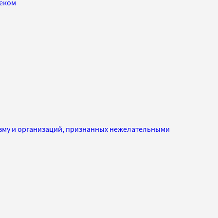
еком
изму и организаций, признанных нежелательными