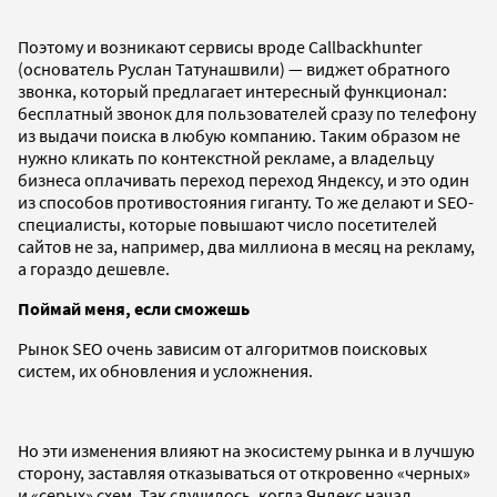
Поэтому и возникают сервисы вроде Callbackhunter
(основатель Руслан Татунашвили) — виджет обратного
звонка, который предлагает интересный функционал:
бесплатный звонок для пользователей сразу по телефону
из выдачи поиска в любую компанию. Таким образом не
нужно кликать по контекстной рекламе, а владельцу
бизнеса оплачивать переход переход Яндексу, и это один
из способов противостояния гиганту. То же делают и SEO-
специалисты, которые повышают число посетителей
сайтов не за, например, два миллиона в месяц на рекламу,
а гораздо дешевле.
Поймай меня, если сможешь
Рынок SEO очень зависим от алгоритмов поисковых
систем, их обновления и усложнения.
Но эти изменения влияют на экосистему рынка и в лучшую
сторону, заставляя отказываться от откровенно «черных»
и «серых» схем. Так случилось, когда Яндекс начал