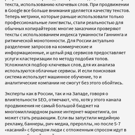
текста, использованию ключевых слов. При продвижении
в Google все больше внимания уделяется качеству текстов.
Теперь метрики, которые раньше использовали только
профессиональные лингвисты, стали реальностью для
обычных копирайтеров: многие заказчики проверяют
тексты с использованием индекса туманности Ганнинга и
ритмической монотонности. Для России актуально
разделение запросов на коммерческие и
информационные, и целый ряд сервисов предоставляет
услуги кластеризации по методу подобия топов.
Усложнился подбор ключевых слов, для их анализа
используются облачные сервисы. И если поисковая
система использует машинное обучение, то и
аналитические компании не смогут без этого обойтись.
Эксперты как в России, так и на Западе, говоря о
влиятельности SEO, отмечают, что, хотя у этого канала
продвижения не самый большой бюджет на
многомиллиардном рынке интернет-маркетинга, он
может стать решающим. Если вы запустили медийную
рекламу, баннеры, рич-медиа, прероллы, но после 5-7
«касаний» с брендом люди с отложенным спросом идут в