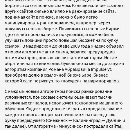
бороться со ссылочным спамом. Раньше наличие ссылок с
других сайтов сильно влияло на ранжирование сайта,
поднимая сайт в поиске, и можно было легко
манипулировать ранжированием, например, через
покупку ссылок на бирже. Появились ссылочные биржи —
где ссылки продавались и покупались, и можно было
улучшать позиции просто повышая бюджет на покупку
ссылок. В мадридском докладе 2009 года Яндекс объявил
о новом алгоритме анти-спама, заранее предупредив
оптимизаторов, пользовавшихся этим методом. Не все
обратили на это внимание: буквально за месяц до запуска
алгоритма компания Романа Абрамовича Impulse VC
приобрела долю в ссылочной бирже Sape, бизнес
которой если не рухнул, то «похудел» на пару порядков.
С каждым новым алгоритмом поиска ранжирование
усложняется, поисковые системы оценивают тысячи
различных сигналов, используют технологии машинного
обучения. Яндекс продолжает играть в города (название
каждого нового алгоритма начинается на последнюю
букву предыдущего (Снежинск — Калининград — Дублин и
так далее). От алгоритма «Минусинск» пострадали сайты,