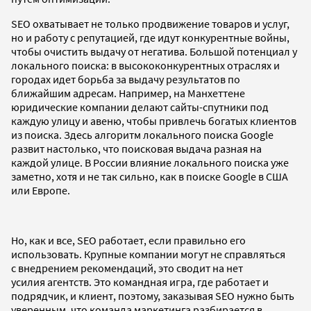
SEO охватывает не только продвижение товаров и услуг,
но и работу с репутацией, где идут конкурентные войны,
чтобы очистить выдачу от негатива. Большой потенциал у
локального поиска: в высококонкурентных отраслях и
городах идет борьба за выдачу результатов по
ближайшим адресам. Например, на Манхеттене
юридические компании делают сайты-спутники под
каждую улицу и авеню, чтобы привлечь богатых клиентов
из поиска. Здесь алгоритм локального поиска Google
развит настолько, что поисковая выдача разная на
каждой улице. В России влияние локального поиска уже
заметно, хотя и не так сильно, как в поиске Google в США
или Европе.
Но, как и все, SEO работает, если правильно его
использовать. Крупные компании могут не справляться
с внедрением рекомендаций, это сводит на нет
усилия агентств. Это командная игра, где работает и
подрядчик, и клиент, поэтому, заказывая SEO нужно быть
уверенным, что команда маркетинга разбирается в