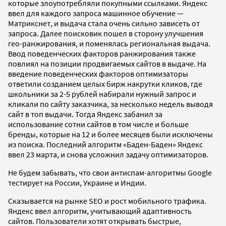
которые злоупотребляли покупными ссылками. Яндекс
ввел для каждого запроса машинное обучение —
Матрикснет, и выдача стала очень сильно зависеть от
запроса. Далее поисковик пошел в сторону улучшения
гео-ранжирования, и поменялась региональная выдача.
Ввод поведенческих факторов ранжирования также
повлиял на позиции продвигаемых сайтов в выдаче. На
введение поведенческих факторов оптимизаторы
ответили созданием целых бирж накрутки кликов, где
школьники за 2-5 рублей набирали нужный запрос и
кликали по сайту заказчика, за несколько недель выводя
сайт в топ выдачи. Тогда Яндекс забанил за
использование сотни сайтов в том числе и больше
бренды, которые на 12 и более месяцев были исключены
из поиска. Последний алгоритм «Баден-Баден» Яндекс
ввел 23 марта, и снова усложнил задачу оптимизаторов.
Не будем забывать, что свои антиспам-алгоритмы Google
тестирует на России, Украине и Индии.
Сказывается на рынке SEO и рост мобильного трафика.
Яндекс ввел алгоритм, учитывающий адаптивность
сайтов. Пользователи хотят открывать быстрые,