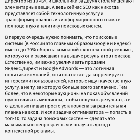
директор из 10 «Б», и школьники за двумя столами делают
элементарные вещи. А ведь сейчас SEO как никогда
представляет собой технологичную услугу и
трансформировалось из информационного спама в
полноценную аналитику поисковых систем.
В первую очередь нужно понимать, что поисковые
системы (в России это главным образом Google и Яндекс)
имеют до 70% оборота компаний с контекстной рекламы,
которую они размещают на выдаче результатов поисков.
Естественно, им важно увеличивать продажи
Яндекс.Директ и Google AdWords ― это логичная
политика компаний, хотя она не всегда коррелирует с
интересами пользователей, которые ищут качественную
услугу, а не ту, за которую больше всего заплачено. Тем
более, что в некоторые аукционы на показ объявлений
нужно вливать миллионы, чтобы получить результат, а в
отдельных нишах просто установлена заградительная
планка на вход. И если задача оптимизатора — попасть в
топ-10, то задача поисковых систем — сделать это
максимально непрозрачным и получать доход с
контекстной рекламы.