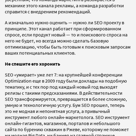
механике этого канала рекламы, а команда разработки
справится с внедрением рекомендаций.
А изначально нужно оценить — нужно ли SEO проекту в
принципе. Этот канал работает при сформированном
спросе, если продукт новый — то и поискового спроса на
него не будет, но всегда можно сделать базовую
оптимизацию, чтобы быть готовым к поисковым запросам
ваших потенциальных клиентов.
Не спешите его хоронить
SEO «умирает» уже лет 7: на крупнейшей конференции
Optimization еще в 2009 году были доклады на подобную
тематику, и с тех пор под каждый новый год выходят
релизы с такими предсказаниями. В действительности
SEO трансформируется, превращается в более сложную,
умную и технологичную услугу. Бум SEO прошел, теперь
это не модная и непонятная услуга, а привычный
инструмент любого онлайн-маркетолога. SEO инструмент
онлайн-гигантов, магазинов, порталов и небольшого
сайта по бурению скважин в Ржеве, которому не поможет
ни модная Big Data, ни баннер на главной странице