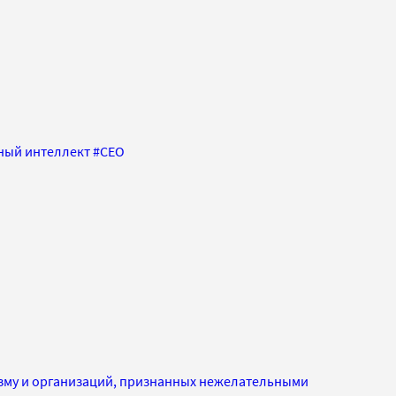
ный интеллект
#
CEO
изму и организаций, признанных нежелательными