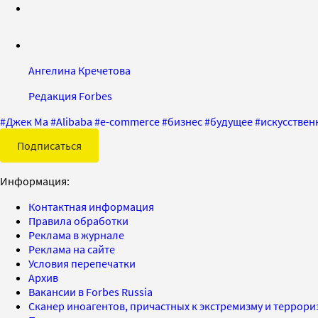
Ангелина Кречетова
Редакция Forbes
#
Джек Ма
#
Alibaba
#
e-commerce
#
бизнес
#
будущее
#
искусствен
Подписаться
Информация:
Контактная информация
Правила обработки
Реклама в журнале
Реклама на сайте
Условия перепечатки
Архив
Вакансии в Forbes Russia
Сканер иноагентов, причастных к экстремизму и террор