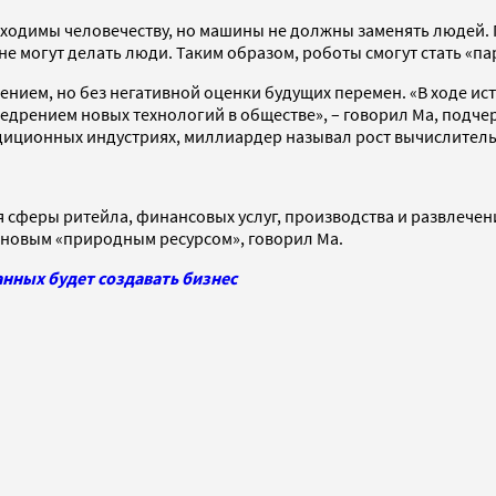
обходимы человечеству, но машины не должны заменять людей
 не могут делать люди. Таким образом, роботы смогут стать «п
ением, но без негативной оценки будущих перемен. «В ходе и
недрением новых технологий в обществе», – говорил Ма, подчер
адиционных индустриях, миллиардер называл рост вычислител
ся сферы ритейла, финансовых услуг, производства и развлеч
к новым «природным ресурсом», говорил Ма.
анных будет создавать бизнес