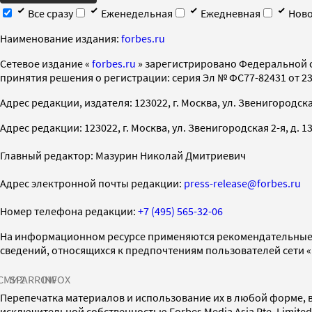
Все сразу
Еженедельная
Ежедневная
Ново
Наименование издания:
forbes.ru
Cетевое издание «
forbes.ru
» зарегистрировано Федеральной 
принятия решения о регистрации: серия Эл № ФС77-82431 от 23 
Адрес редакции, издателя: 123022, г. Москва, ул. Звенигородская 2-
Адрес редакции: 123022, г. Москва, ул. Звенигородская 2-я, д. 13, с
Главный редактор: Мазурин Николай Дмитриевич
Адрес электронной почты редакции:
press-release@forbes.ru
Номер телефона редакции:
+7 (495) 565-32-06
На информационном ресурсе применяются рекомендательные 
сведений, относящихся к предпочтениям пользователей сети 
СМИ2
SPARROW
INFOX
Перепечатка материалов и использование их в любой форме, в
исключительной собственностью Forbes Media Asia Pte. Limite