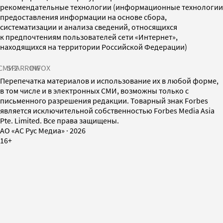
рекомендательные технологии (информационные технологии
предоставления информации на основе сбора,
систематизации и анализа сведений, относящихся
к предпочтениям пользователей сети «Интернет»,
находящихся на территории Российской Федерации)
СМИ2
SPARROW
INFOX
Перепечатка материалов и использование их в любой форме,
в том числе и в электронных СМИ, возможны только с
письменного разрешения редакции. Товарный знак Forbes
является исключительной собственностью Forbes Media Asia
Pte. Limited. Все права защищены.
AO «АС Рус Медиа»
·
2026
16+