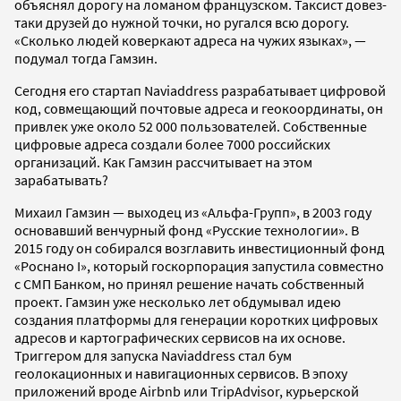
объяснял дорогу на ломаном французском. Таксист довез-
таки друзей до нужной точки, но ругался всю дорогу.
«Сколько людей коверкают адреса на чужих языках», —
подумал тогда Гамзин.
Сегодня его стартап Naviaddress разрабатывает цифровой
код, совмещающий почтовые адреса и геокоординаты, он
привлек уже около 52 000 пользователей. Собственные
цифровые адреса создали более 7000 российских
организаций. Как Гамзин рассчитывает на этом
зарабатывать?
Михаил Гамзин — выходец из «Альфа-Групп», в 2003 году
основавший венчурный фонд «Русские технологии». В
2015 году он собирался возглавить инвестиционный фонд
«Роснано I», который госкорпорация запустила совместно
с СМП Банком, но принял решение начать собственный
проект. Гамзин уже несколько лет обдумывал идею
создания платформы для генерации коротких цифровых
адресов и картографических сервисов на их основе.
Триггером для запуска Naviaddress стал бум
геолокационных и навигационных сервисов. В эпоху
приложений вроде Airbnb или TripAdvisor, курьерской