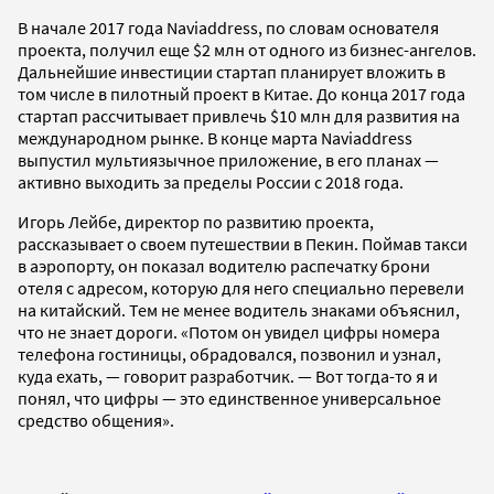
В начале 2017 года Naviaddress, по словам основателя
проекта, получил еще $2 млн от одного из бизнес-ангелов.
Дальнейшие инвестиции стартап планирует вложить в
том числе в пилотный проект в Китае. До конца 2017 года
стартап рассчитывает привлечь $10 млн для развития на
международном рынке. В конце марта Naviaddress
выпустил мультиязычное приложение, в его планах —
активно выходить за пределы России с 2018 года.
Игорь Лейбе, директор по развитию проекта,
рассказывает о своем путешествии в Пекин. Поймав такси
в аэропорту, он показал водителю распечатку брони
отеля с адресом, которую для него специально перевели
на китайский. Тем не менее водитель знаками объяснил,
что не знает дороги. «Потом он увидел цифры номера
телефона гостиницы, обрадовался, позвонил и узнал,
куда ехать, — говорит разработчик. — Вот тогда-то я и
понял, что цифры — это единственное универсальное
средство общения».