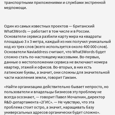
транспортными приложениями и службами экстренной
медпомощи.
Один из самых известных проектов — британский
What3Words — работает в том числе и в России.
Основатели сервиса разбили карту мира на квадраты
площадью 3 х 3 метра, каждый из них получил уникальный
код из трех слов (всего используется около 400 000 слов).
Основатели Naviaddress считают, что What3Words будет
сложно стать по-настоящему массовыми. Во-первых,
данные о местоположении сервиса не включают номера
квартир, этажей и офисов. Во-вторых, в них есть
латинские буквы, а значит, они сложны для значительной
части населения земли, говорит Гамзин.
«Найти организацию действительно бывает непросто, но
пользователи и владельцы бизнесов эту проблему не
всегда осознают, — говорит Павел Мочалкин, директор
R&D-департамента «2ГИС». — Не чувствую, что эта
проблема стоит остро, а значит, наращивать базу
универсальных адресов органически будет сложно».