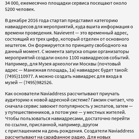
34 000, ежемесячно площадки сервиса посещают около
5200 человек.
В декабре 2016 года стартап представил категорию
навиадресов для мероприятий, куда вшита информация о
времени проведения. Navievent — это временный адрес,
состоящий из трех цифр, который отделен от основного
хештегом. Он формируется по принципу свободного на
данный момент. С момента запуска опции организаторы
мероприятий создали около 1100 навиадресов событий.
Например, для Музея археологии Москвы (почтовый
адрес — Манежная площадь, 1а) навиадрес будет такой:
(7495)110977. А можно создать навиадрес для входа в
музей — (7495)982526.
Как основатели Naviaddress рассчитывают приучать
аудиторию к новой адресной системе? Гамзин считает, что
сначала сервис завоюет популярность у экспатов, затем —
у путешественников, а потом уже — у местных жителей.
Чтобы пользоваться навиадресами, достаточно перейти
по ссылке, присланной, например, другом
с приглашением на день рождения. Создатели Naviaddress
рассчитывают на сарафанное радио. Для новых