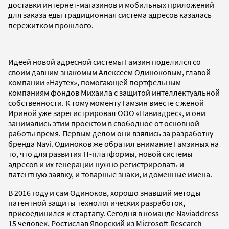
доставки интернет-магазинов и мобильных приложений
для заказа еды традиционная система адресов казалась
пережитком прошлого.
Идеей новой адресной системы Гамзин поделился со
своим давним знакомым Алексеем Одиноковым, главой
компании «Наутех», помогающей портфельным
компаниям фондов Михаила с защитой интеллектуальной
собственности. К тому моменту Гамзин вместе с женой
Ириной уже зарегистрировал ООО «Навиадрес», и они
занимались этим проектом в свободное от основной
работы время. Первым делом они взялись за разработку
бренда Navi. Одиноков же обратил внимание Гамзиных на
то, что для развития IT-платформы, новой системы
адресов и их генерации нужно регистрировать и
патентную заявку, и товарные знаки, и доменные имена.
В 2016 году и сам Одиноков, хорошо знавший методы
патентной защиты технологических разработок,
присоединился к стартапу. Сегодня в команде Naviaddress
15 человек. Ростислав Яворский из Microsoft Research