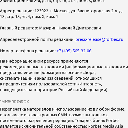
Звенигородская 2-я, д. 13, стр. 15, эт. 4, пом. X, ком. 1
Адрес редакции: 123022, г. Москва, ул. Звенигородская 2-я, д.
13, стр. 15, эт. 4, пом. X, ком. 1
Главный редактор: Мазурин Николай Дмитриевич
Адрес электронной почты редакции:
press-release@forbes.ru
Номер телефона редакции:
+7 (495) 565-32-06
На информационном ресурсе применяются
рекомендательные технологии (информационные технологии
предоставления информации на основе сбора,
систематизации и анализа сведений, относящихся
к предпочтениям пользователей сети «Интернет»,
находящихся на территории Российской Федерации)
СМИ2
SPARROW
INFOX
Перепечатка материалов и использование их в любой форме,
в том числе и в электронных СМИ, возможны только с
письменного разрешения редакции. Товарный знак Forbes
является исключительной собственностью Forbes Media Asia