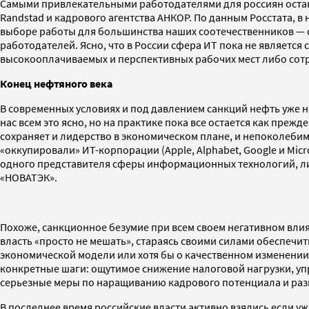
Самыми привлекательными работодателями для россиян остаю
Randstad и кадрового агентства АНКОР. По данным Росстата, 
выборе работы для большинства наших соотечественников — 
работодателей. Ясно, что в России сфера ИТ пока не являетс
высокооплачиваемых и перспективных рабочих мест либо сотр
Конец нефтяного века
В современных условиях и под давлением санкций нефть уже 
нас всем это ясно, но на практике пока все остается как пре
сохраняет и лидерство в экономическом плане, и непоколебим
«оккупировали» ИТ-корпорации (Apple, Alphabet, Google и Mic
одного представителя сферы информационных технологий, лиде
«НОВАТЭК».
Похоже, санкционное безумие при всем своем негативном влия
власть «просто не мешать», стараясь своими силами обеспечить
экономической модели или хотя бы о качественном изменении
конкретные шаги: ощутимое снижение налоговой нагрузки, уп
серьезные меры по наращиванию кадрового потенциала и ра
В последнее время российские власти активно взялись если уж