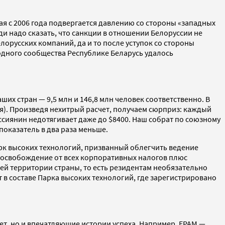
ая с 2006 года подвергается давлению со стороны «западных
 надо сказать, что санкции в отношении Белоруссии не
орусских компаний, да и то после уступок со стороны
одного сообщества Республике Беларусь удалось
ших стран — 9,5 млн и 146,8 млн человек соответственно. В
ия). Произведя нехитрый расчет, получаем сюрприз: каждый
ссиянин недотягивает даже до $8400. Наш собрат по союзному
 показатель в два раза меньше.
арк высоких технологий, призванный облегчить ведение
 освобождение от всех корпоративных налогов плюс
ей территории страны, то есть резидентам необязательно
 в составе Парка высоких технологий, где зарегистрировано
ет, но и впечатляющие истории успеха. Например, EPAM —