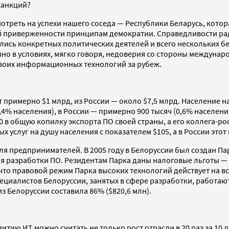
санкций?
отреть на успехи нашего соседа — Республики Беларусь, котор
й приверженности принципам демократии. Справедливости ради
ись конкретных политических деятелей и всего нескольких бел
но в условиях, мягко говоря, недоверия со стороны междунар
воих информационных технологий за рубеж.
т примерно $1 млрд, из России — около $7,5 млрд. Население на
,4% населения), в России — примерно 900 тысяч (0,6% населен
 в общую копилку экспорта ПО своей страны, а его коллега-ро
 услуг на душу населения с показателем $105, а в России этот
для предпринимателей. В 2005 году в Белоруссии был создан П
ля разработки ПО. Резидентам Парка даны налоговые льготы —
то правовой режим Парка высоких технологий действует на вс
ециалистов Белоруссии, занятых в сфере разработки, работают
из Белоруссии составила 86% ($820,6 млн).
ию ИТ можно считать не только рост отрасли в 20 раз за 10 л