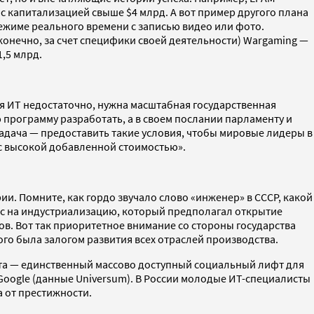
с капитализацией свыше $4 млрд. А вот пример другого плана
ежиме реального времени с записью видео или фото.
конечно, за счет специфики своей деятельности) Wargaming —
,5 млрд.
ия ИТ недостаточно, нужна масштабная государственная
 программу разработать, а в своем послании парламенту и
дача — предоставить такие условия, чтобы мировые лидеры в
 с высокой добавленной стоимостью».
и. Помните, как гордо звучало слово «инженер» в СССР, какой
курс на индустриализацию, который предполагал открытие
в. Вот так приоритетное внимание со стороны государства
 была залогом развития всех отраслей производства.
та — единственный массово доступный социальный лифт для
Google (данные Universum). В России молодые ИТ-специалисты
 от престижности.