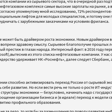
тся компании из сырьевого сектора, что в очередной раз по
в нефтегазовом комплексе самые высокие зарплаты на рынке, 
согласно упомянутому мной исследованию, 72% респондентов 
я социальным лифтом для молодых специалистов, и потому они 
удничать с зарубежными заказчиками на условиях фриланса.
не может быть драйвером роста экономики. Новым драйвером 
жде вопреки здравому смыслу. Сырьевое благополучие прошлых 
ый престиж в глазах народа. Интересный факт: в 2016 году п
rosoft),вытеснив из этого списка нефтегазовые компании. У на
рство удерживает НК «Роснефть», далее следует Сбербанк, а 
нии способно активизировать переход России от сырьевой эко
 себе развитие. Но если вести речь не только о росте ИТ-инду
 структуры экономики — безусловно, начинать надо с госуда
рощение организации бизнеса и (в идеале) переход к модели 
звитию профильного образования.
 не за дело, то хотя бы за размышления по поводу развития и