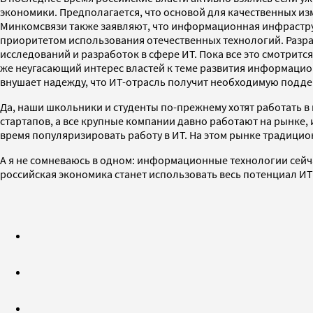
экономики. Предполагается, что основой для качественных и
Минкомсвязи также заявляют, что информационная инфраструкт
приоритетом использования отечественных технологий. Разр
исследований и разработок в сфере ИТ. Пока все это смотритс
же неугасающий интерес властей к теме развития информаци
внушает надежду, что ИТ-отрасль получит необходимую подде
Да, наши школьники и студенты по-прежнему хотят работать в
стартапов, а все крупные компании давно работают на рынке,
время популяризировать работу в ИТ. На этом рынке традицио
А я не сомневаюсь в одном: информационные технологии сейча
российская экономика станет использовать весь потенциал ИТ