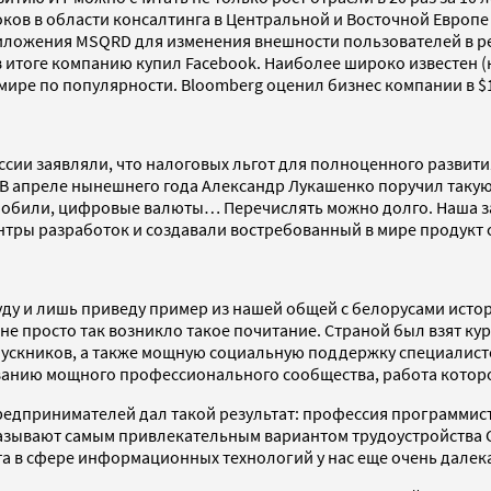
ков в области консалтинга в Центральной и Восточной Европе 
риложения MSQRD для изменения внешности пользователей в р
в итоге компанию купил Facebook. Наиболее широко известен (
мире по популярности. Bloomberg оценил бизнес компании в $1
ссии заявляли, что налоговых льгот для полноценного развит
. В апреле нынешнего года Александр Лукашенко поручил такую
мобили, цифровые валюты… Перечислять можно долго. Наша за
ентры разработок и создавали востребованный в мире продукт
ду и лишь приведу пример из нашей общей с белорусами истори
и не просто так возникло такое почитание. Страной был взят 
ускников, а также мощную социальную поддержку специалисто
ию мощного профессионального сообщества, работа которого
едпринимателей дал такой результат: профессия программис
 называют самым привлекательным вариантом трудоустройства 
а в сфере информационных технологий у нас еще очень далека