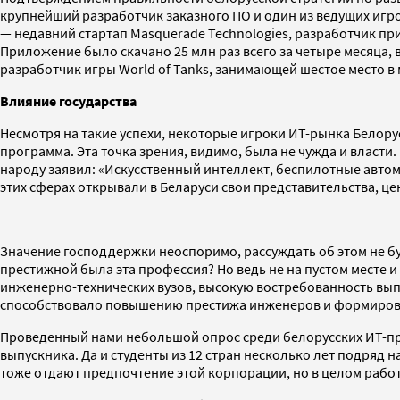
крупнейший разработчик заказного ПО и один из ведущих игро
— недавний стартап Masquerade Technologies, разработчик п
Приложение было скачано 25 млн раз всего за четыре месяца, 
разработчик игры World of Tanks, занимающей шестое место в 
Влияние государства
Несмотря на такие успехи, некоторые игроки ИТ-рынка Белору
программа. Эта точка зрения, видимо, была не чужда и власти
народу заявил: «Искусственный интеллект, беспилотные авто
этих сферах открывали в Беларуси свои представительства, ц
Значение господдержки неоспоримо, рассуждать об этом не бу
престижной была эта профессия? Но ведь не на пустом месте 
инженерно-технических вузов, высокую востребованность вып
способствовало повышению престижа инженеров и формирован
Проведенный нами небольшой опрос среди белорусских ИТ-пр
выпускника. Да и студенты из 12 стран несколько лет подряд
тоже отдают предпочтение этой корпорации, но в целом работ