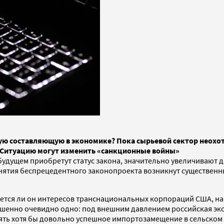
ую составляющую в экономике? Пока сырьевой сектор неохот
. Ситуацию могут изменить «санкционные войны»
удущем приобретут статус закона, значительно увеличивают д
инятия беспрецедентного законопроекта возникнут существенны
снется ли он интересов транснациональных корпораций США, н
шенно очевидно одно: под внешним давлением российская эк
ть хотя бы довольно успешное импортозамещение в сельском х