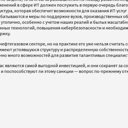
зменений в сфере ИТ должен послужить в первую очередь благ
ура, которая обеспечит возможности для оказания ИТ-услуг н
абатываются и меры по поддержке вузов, производственных о
я утопично, особенно с учетом наших реалий и былых масштабны
онных технологий, повышения кибербезопасности и необходим
ржку.
 нефтегазовом секторе, но на практике его уже нельзя считат
 имеют устоявшуюся структуру и распределенную собственность
нно много возможностей для развития талантливых специалисто
с являются самой выгодной инвестицией, и они сохранят за со
 и поспособствуют ли этому санкции — вопрос по-прежнему от