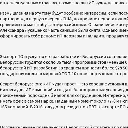
интеллектуальных отраслях, возможно ли «ИТ-чудо» на почве 
Размышления на эту тему будут особенно интересны, если посм
партнеров», в первую очередь США, по причине недостаточно
сравнимы по масштабу с антироссийскими. Ограничения коснул
Александра Лукашенко часть санкций была снята. Однако имен
сформировать себе реноме ИТ-державы и наладить продажу с
Экспорт ПО и услуг по его разработке из Белоруссии составляе
Белоруссии трудятся около 35 тысяч программистов (меньше 0
белорусский ИТ-разработчик в среднем приносит более $28 500
государству входит в мировой ТОП-10 по экспорту компьютерных
Секрет белорусского «ИТ-чуда» прост — это хорошие условия 
бизнеса для ИТ-компаний и создать благоприятные условия д
пониженный подоходный налог для сотрудников. Интересно, ч
иметь офис в самом Парке. На данный момент около 77% ИТ-сп
165 компаний. В 2016 году доля резидентов ПВТ в экспорте ПО 
Подтверждением правильности белорусской стратегии по развит