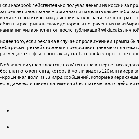
Если Facebook действительно получал деньги из России за пр
запрещает иностранным организациям делать какие-либо расх
комитеты политических действий раскрывали, как они тратят 
обязаны раскрывать своих доноров, и потраченных на избира
кампании Хилари Клинтон после публикаций WikiLeaks лично
Более того, если реклама в случае с продвижением Трампа был
себя риски третьей стороны и предоставит данные о платежах
размещается с фэйкового аккаунта, Facebook ее просто не проп
В обвинении утверждается, что «Агентство интернет исследов
бесплатного контента, который могли видеть 126 млн америка
«крошечная доля из 33 млрд сообщений, которые американцы о
есть даже если такие платные или бесплатные посты действит