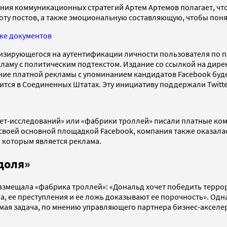
ия коммуникационных стратегий Артем Артемов полагает, что
стоту постов, а также эмоциональную составляющую, чтобы пон
рке документов
ализирующегося на аутентификации личности пользователя по 
аму с политическим подтекстом. Издание со ссылкой на дире
ние платной рекламы с упоминанием кандидатов Facebook буд
тся в Соединенных Штатах. Эту инициативу поддержали Twitter 
нет-исследований» или «фабрики троллей» писали платные ком
воей основной площадкой Facebook, компания также оказалась
, которым является реклама.
доля»
змещала «фабрика троллей»: «Дональд хочет победить террор
, ее преступления и ее ложь доказывают ее порочность». Одна
мая задача, по мнению управляющего партнера бизнес-акселе