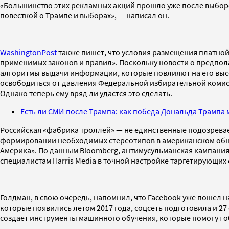
«Большинство этих рекламных акций прошло уже после выборов
повесткой о Трампе и выборах», — написал он.
WashingtonPost
также пишет, что условия размещения платной
применимых законов и правил». Поскольку новости о предпол
алгоритмы выдачи информации, которые повлияют на его в
освободиться от давления Федеральной избирательной комисс
Однако теперь ему вряд ли удастся это сделать.
Есть ли СМИ после Трампа: как победа Дональда Трампа
Российская «фабрика троллей» — не единственные подозрева
формировании необходимых стереотипов в американском общест
Америка». По данным Bloomberg, антимусульманская кампания
специалистам Harris Media в точной настройке таргетирующих
Голдман, в свою очередь, напомнил, что Facebook уже пошел 
которые появились летом 2017 года, соцсеть подготовила и 2
создает инструменты машинного обучения, которые помогут о