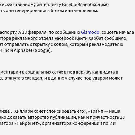
 искусственному интеллекту Facebook необходимо
ять они генерировались ботом или человеком.
паспорту. А 18 февраля, по сообщению
Gizmodo
,
соцсеть начала
ктора рекламного отдела Facebook Кейти Харбат сообщило,
ет отправлять открытку с кодом, который рекламодателю
Inc и Alphabet (Google).
ментарии в социальных сетях в поддержку кандидата в
 втянута в скандал, и в данном случае под ударом может
изм… Хиллари хочет спонсировать его», «Трамп — наша
ко доказать авторство публикаций, как и причастность 13
ратора «НейроНет», организатора конференции по ИИ