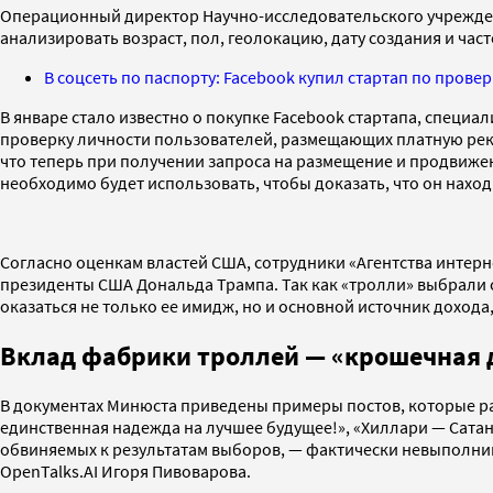
Операционный директор Научно-исследовательского учрежден
анализировать возраст, пол, геолокацию, дату создания и ча
В соцсеть по паспорту: Facebook купил стартап по прове
В январе стало известно о покупке Facebook стартапа, специ
проверку личности пользователей, размещающих платную рекл
что теперь при получении запроса на размещение и продвиже
необходимо будет использовать, чтобы доказать, что он находи
Согласно оценкам властей США, сотрудники «Агентства интер
президенты США Дональда Трампа. Так как «тролли» выбрали с
оказаться не только ее имидж, но и основной источник дохода
Вклад фабрики троллей — «крошечная 
В документах Минюста приведены примеры постов, которые ра
единственная надежда на лучшее будущее!», «Хиллари — Сатана
обвиняемых к результатам выборов, — фактически невыполни
OpenTalks.AI Игоря Пивоварова.