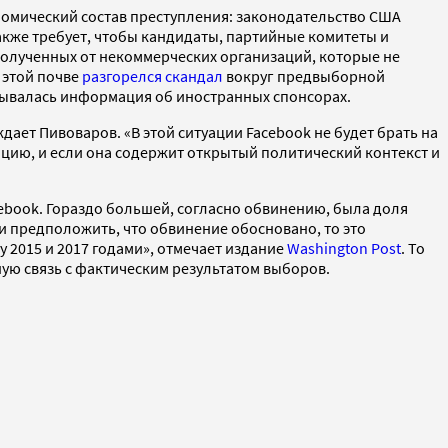
ономический состав преступления: законодательство США
кже требует, чтобы кандидаты, партийные комитеты и
 полученных от некоммерческих организаций, которые не
 этой почве
разгорелся скандал
вокруг предвыборной
рывалась информация об иностранных спонсорах.
ает Пивоваров. «В этой ситуации Facebook не будет брать на
ацию, и если она содержит открытый политический контекст и
cebook. Гораздо большей, согласно обвинению, была доля
ли предположить, что обвинение обосновано, то это
 2015 и 2017 годами», отмечает издание
Washington
Post
. То
ную связь с фактическим результатом выборов.