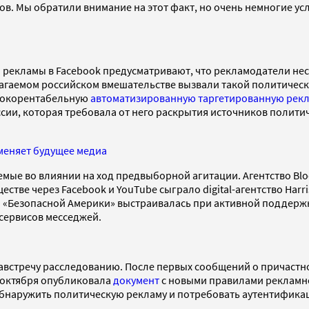
. Мы обратили внимание на этот факт, но очень немногие услы
 рекламы в Facebook предусматривают, что рекламодатели нес
агаемом российском вмешательстве вызвали такой политически
ысокорентабельную
автоматизированную таргетированную рек
ии, которая требовала от него раскрытия источников полити
 меняет будущее медиа
емые во влиянии на ход предвыборной агитации. Агентство B
ве через Facebook и YouTube сыграло digital-агентство Harri
 «Безопасной Америки» выстраивалась при активной поддержк
 сервисов месседжей.
навстречу расследованию. После первых сообщений о причастн
7 октября опубликовала
документ
с новыми правилами рекламно
бнаружить политическую рекламу и потребовать аутентификац