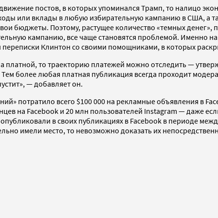
одвижение постов, в которых упоминался Трамп, то налицо эк
оды или вклады в любую избирательную кампанию в США, а та
свои бюджеты. Поэтому, растущее количество «темных денег»,
тельную кампанию, все чаще становятся проблемой. Именно на
й переписки Клинтон со своими помощниками, в которых раск
а платной, то траекторию платежей можно отследить — утвержд
. Тем более любая платная публикация всегда проходит модер
устит», — добавляет он.
аний» потратило всего $100 000 на рекламные объявления в Fa
нцев на Facebook и 20 млн пользователей Instagram — даже ес
публиковали в своих публикациях в Facebook в периоде между
ельно имели место, то невозможно доказать их непосредствен