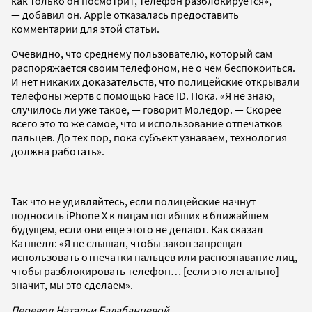
как только он посмотрит, телефон разблокируется»,
— добавил он. Apple отказалась предоставить
комментарии для этой статьи.
Очевидно, что среднему пользователю, который сам
распоряжается своим телефоном, не о чем беспокоиться.
И нет никаких доказательств, что полицейские открывали
телефоны жертв с помощью Face ID. Пока. «Я не знаю,
случилось ли уже такое, — говорит Моледор. — Скорее
всего это то же самое, что и использование отпечатков
пальцев. До тех пор, пока субъект узнаваем, технология
должна работать».
Так что не удивляйтесь, если полицейские начнут
подносить iPhone X к лицам погибших в ближайшем
будущем, если они еще этого не делают. Как сказал
Катшелл: «Я не слышал, чтобы закон запрещал
использовать отпечатки пальцев или распознавание лиц,
чтобы разблокировать телефон… [если это легально]
значит, мы это сделаем».
Перевод Натальи Балабанцевой