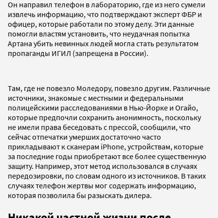
Он направил телефон в лабораторию, где из него сумели
извлечь информацию, что подтверждают эксперт ФБР и
офицер, которые работали по этому делу. Эти данные
помогли властям установить, что неудачная попытка
Артана убить невинных людей могла стать результатом
пропаганды ИГИЛ (запрещена в России).
Там, где не повезло Моледору, повезло другим. Различные
источники, знакомые с местными и федеральными
полицейскими расследованиями в Нью-Йорке и Огайо,
которые предпочли сохранить анонимность, поскольку
не имели права беседовать с прессой, сообщили, что
сейчас отпечатки умерших достаточно часто
прикладывают к сканерам iPhone, устройствам, которые
за последние годы приобретают все более существенную
защиту. Например, этот метод использовался в случаях
передозировки, по словам одного из источников. В таких
случаях телефон жертвы мог содержать информацию,
которая позволила бы разыскать дилера.
Никакой частной жизни после