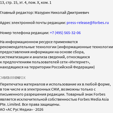
13, стр. 15, эт. 4, пом. X, ком. 1
Главный редактор: Мазурин Николай Дмитриевич
Адрес электронной почты редакции:
press-release@forbes.ru
Номер телефона редакции:
+7 (495) 565-32-06
На информационном ресурсе применяются
рекомендательные технологии (информационные технологии
предоставления информации на основе сбора,
систематизации и анализа сведений, относящихся
к предпочтениям пользователей сети «Интернет»,
находящихся на территории Российской Федерации)
СМИ2
SPARROW
INFOX
Перепечатка материалов и использование их в любой форме,
в том числе и в электронных СМИ, возможны только с
письменного разрешения редакции. Товарный знак Forbes
является исключительной собственностью Forbes Media Asia
Pte. Limited. Все права защищены.
AO «АС Рус Медиа»
·
2026