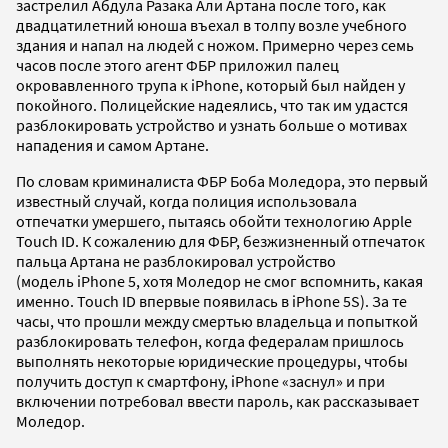
застрелил Абдула Разака Али Артана после того, как
двадцатилетний юноша въехал в толпу возле учебного
здания и напал на людей с ножом. Примерно через семь
часов после этого агент ФБР приложил палец
окровавленного трупа к iPhone, который был найден у
покойного. Полицейские надеялись, что так им удастся
разблокировать устройство и узнать больше о мотивах
нападения и самом Артане.
По словам криминалиста ФБР Боба Моледора, это первый
известный случай, когда полиция использовала
отпечатки умершего, пытаясь обойти технологию Apple
Touch ID. К сожалению для ФБР, безжизненный отпечаток
пальца Артана не разблокировал устройство
(модель iPhone 5, хотя Моледор не смог вспомнить, какая
именно. Touch ID впервые появилась в iPhone 5S). За те
часы, что прошли между смертью владельца и попыткой
разблокировать телефон, когда федералам пришлось
выполнять некоторые юридические процедуры, чтобы
получить доступ к смартфону, iPhone «заснул» и при
включении потребовал ввести пароль, как рассказывает
Моледор.