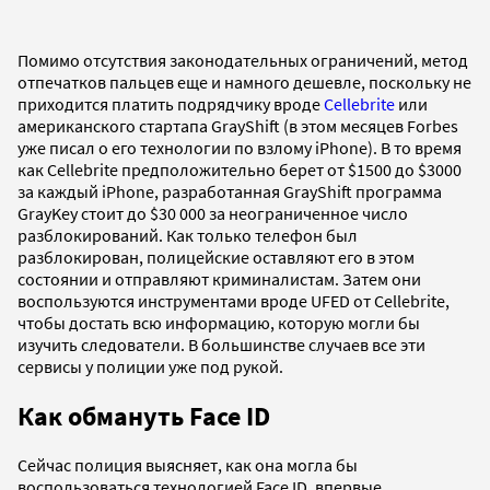
Помимо отсутствия законодательных ограничений, метод
отпечатков пальцев еще и намного дешевле, поскольку не
приходится платить подрядчику вроде
Cellebrite
или
американского стартапа GrayShift (в этом месяцев Forbes
уже писал о его технологии по взлому iPhone). В то время
как Cellebrite предположительно берет от $1500 до $3000
за каждый iPhone, разработанная GrayShift программа
GrayKey стоит до $30 000 за неограниченное число
разблокирований. Как только телефон был
разблокирован, полицейские оставляют его в этом
состоянии и отправляют криминалистам. Затем они
воспользуются инструментами вроде UFED от Cellebrite,
чтобы достать всю информацию, которую могли бы
изучить следователи. В большинстве случаев все эти
сервисы у полиции уже под рукой.
Как обмануть Face ID
Сейчас полиция выясняет, как она могла бы
воспользоваться технологией Face ID, впервые