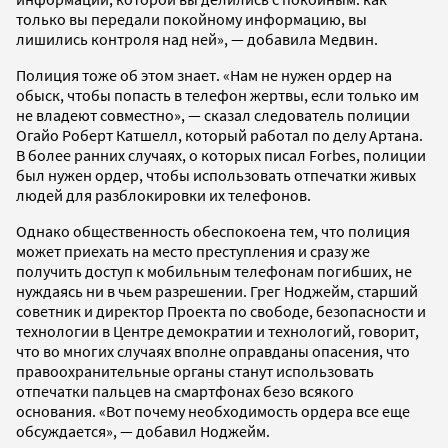
только вы передали покойному информацию, вы
лишились контроля над ней», — добавила Медвин.
Полиция тоже об этом знает. «Нам не нужен ордер на
обыск, чтобы попасть в телефон жертвы, если только им
не владеют совместно», — сказал следователь полиции
Огайо Роберт Катшелл, который работал по делу Артана.
В более ранних случаях, о которых писал Forbes, полиции
был нужен ордер, чтобы использовать отпечатки живых
людей для разблокировки их телефонов.
Однако общественность обеспокоена тем, что полиция
может приехать на место преступления и сразу же
получить доступ к мобильным телефонам погибших, не
нуждаясь ни в чьем разрешении. Грег Ноджейм, старший
советник и директор Проекта по свободе, безопасности и
технологии в Центре демократии и технологий, говорит,
что во многих случаях вполне оправданы опасения, что
правоохранительные органы станут использовать
отпечатки пальцев на смартфонах безо всякого
основания. «Вот почему необходимость ордера все еще
обсуждается», — добавил Ноджейм.