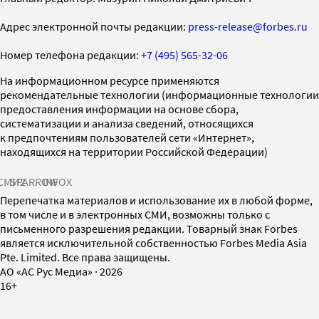
Адрес электронной почты редакции:
press-release@forbes.ru
Номер телефона редакции:
+7 (495) 565-32-06
На информационном ресурсе применяются
рекомендательные технологии (информационные технологии
предоставления информации на основе сбора,
систематизации и анализа сведений, относящихся
к предпочтениям пользователей сети «Интернет»,
находящихся на территории Российской Федерации)
СМИ2
SPARROW
INFOX
Перепечатка материалов и использование их в любой форме,
в том числе и в электронных СМИ, возможны только с
письменного разрешения редакции. Товарный знак Forbes
является исключительной собственностью Forbes Media Asia
Pte. Limited. Все права защищены.
AO «АС Рус Медиа»
·
2026
16+