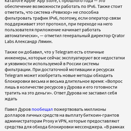
каталоге Apple App Store, с прошлого года — это
обеспечение возможности работать по IPv6. Также стоит
отметить, что система «Ревизор» не способна
фильтровать трафик IPv6, поэтому, если оператор связи
поддерживает этот протокол, при переходе на него
пользователя приложение начинает работать
автоматически», — отметил генеральный директор Qrator
Labs Александр Лямин.
Также он добавил, что у Telegram есть отличные
инженеры, которые сейчас эксплуатируют все недостатки
и уязвимости используемой в России системы
фильтрации. При достаточной мотивации и ресурсах
Telegram может изобретать новые методы обходить
блокировки весьма и весьма длительное время: «Вопрос
лишь в количестве ресурсов у Дурова и его готовности
тратить на это деньги». Ответ Дурова не заставил себя
ждать
Павел Дуров
пообещал
пожертвовать миллионы
долларов личных средств на выплату биткоин-грантов
администраторам Proxy и VPN, которые предоставляют
средства для обхода блокировки мессенджера. «В рамках