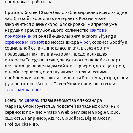
продолжает работать.
При этом более 10 млн было заблокировано всего за один
час. С такой скоростью, интернет в России может
закончиться очень скоро: блокировки IP адресов уже
нарушили работу большого количество
сайтов и
приложений
от онлайн-школы английского Skyeng и
сервисов Microsoft
до мессенджера
Viber
, сервиса Spotify и
социальной сети «Одноклассники». В связи с этим
правозащитная группа «Агора», представлявшая
интересы Telegram в суде, запустила правовой саппорт
для помощи владельцам сайтов, серверов, дата центров,
онлайн сервисов, столкнувшихся с техническими
проблемами вследствие активности Роскомнадзора, о чем
руководитель «Агоры» Павел Чиков написал в своем
телеграм-канале
.
Всего, по
словам
главы ведомства Александра
Жарова, блокируется 18 подсетей западных облачных
сервисов: помимо Amazon Web Services и Google Cloud,
еще есть, например, Azure, Cloudflare, DigitalOcean,
ProfitBricks и др.