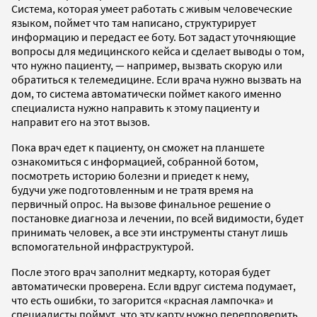
Система, которая умеет работать с живым человеческие
языком, поймет что там написано, структурирует
информацию и передаст ее боту. Бот задаст уточняющие
вопросы для медицинского кейса и сделает выводы о том,
что нужно пациенту, — например, вызвать скорую или
обратиться к телемедицине. Если врача нужно вызвать на
дом, то система автоматически поймет какого именно
специалиста нужно направить к этому пациенту и
направит его на этот вызов.
Пока врач едет к пациенту, он сможет на планшете
ознакомиться с информацией, собранной ботом,
посмотреть историю болезни и приедет к нему,
будучи уже подготовленным и не тратя время на
первичный опрос. На вызове финальное решение о
постановке диагноза и лечении, по всей видимости, будет
принимать человек, а все эти инструменты станут лишь
вспомогательной инфраструктурой.
После этого врач заполнит медкарту, которая будет
автоматически проверена. Если вдруг система подумает,
что есть ошибки, то загорится «красная лампочка» и
специалисты поймут, что эту карту нужно перепроверить