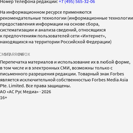
Номер телефона редакции:
+7 (495) 565-32-06
На информационном ресурсе применяются
рекомендательные технологии (информационные технологии
предоставления информации на основе сбора,
систематизации и анализа сведений, относящихся
к предпочтениям пользователей сети «Интернет»,
находящихся на территории Российской Федерации)
СМИ2
SPARROW
INFOX
Перепечатка материалов и использование их в любой форме,
в том числе и в электронных СМИ, возможны только с
письменного разрешения редакции. Товарный знак Forbes
является исключительной собственностью Forbes Media Asia
Pte. Limited. Все права защищены.
AO «АС Рус Медиа»
·
2026
16+