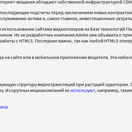
тернет-вещания обладают собственной инфраструктурой CDN и 
последующие подсчеты перед заключением новых контрактов с
луживанию актива и, самое главное, инвестиционные затраты
использование сайтами видеоплееров на базе технологий Flas
ком. Но ее разработчик компания Adobe уже объявила о прекр
работы с HTML5. Последнее важно, так как любой HTML5-плеер
ода на сайте или в мобильном приложении вещателя. Эти неб
ующую структуру видеотрансляций при растущей аудитории. Эт
ру. Из крупных медиакомпаний ее
используют
, например, таки
висы