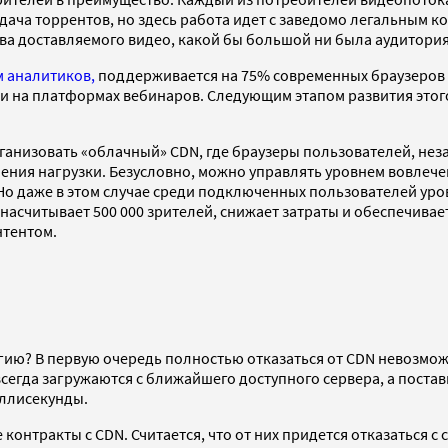
дача торрентов, но здесь работа идет с заведомо легальным к
ва доставляемого видео, какой бы большой ни была аудитория
м аналитиков,
поддерживается на 75% современных браузеров и
ли на платформах вебинаров. Следующим этапом развития этог
изовать «облачный» CDN, где браузеры пользователей, незави
ения нагрузки. Безусловно, можно управлять уровнем вовлече
о даже в этом случае среди подключенных пользователей уров
насчитывает 500 000 зрителей, снижает затраты и обеспечивает
нтентом.
огию? В первую очередь полностью отказаться от CDN невозмо
всегда загружаются с ближайшего доступного сервера, а поста
иллисекунды.
нтракты с CDN. Считается, что от них придется отказаться 