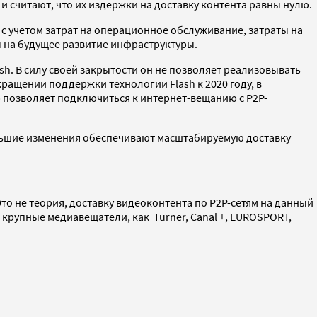
считают, что их издержки на доставку контента равны нулю.
 учетом затрат на операционное обслуживание, затраты на
 на будущее развитие инфраструктуры.
h. В силу своей закрытости он не позволяет реализовывать
ащении поддержки технологии Flash к 2020 году, в
 позволяет подключиться к интернет-вещанию с P2P-
ольшие изменения обеспечивают масштабируемую доставку
о не теория, доставку видеоконтента по P2P-сетям на данный
е крупные медиавещатели, как Turner, Canal +, EUROSPORT,