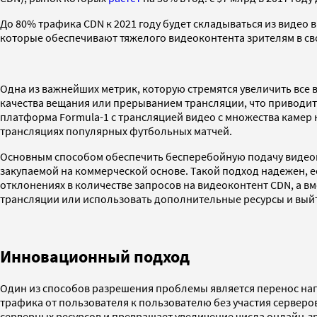
До 80% трафика CDN к 2021 году будет складываться из видео
которые обеспечивают тяжелого видеоконтента зрителям в св
Одна из важнейших метрик, которую стремятся увеличить все 
качества вещания или прерыванием трансляции, что приводит
платформа Formula-1 с трансляцией видео с множества камер 
трансляциях популярных футбольных матчей.
Основным способом обеспечить бесперебойную подачу видеопо
закупаемой на коммерческой основе. Такой подход надежен, 
отклонениях в количестве запросов на видеоконтент CDN, а в
трансляции или использовать дополнительные ресурсы и выйт
Инновационный подход
Один из способов разрешения проблемы является перенос наг
трафика от пользователя к пользователю без участия сервер
серверных ресурсов и превращает увеличение числа онлайн-з