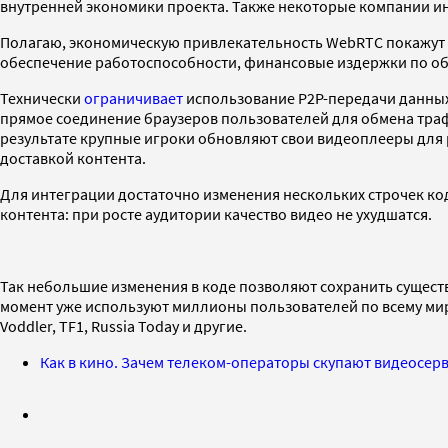
внутренней экономики проекта. Также некоторые компании ин
Полагаю, экономическую привлекательность WebRTC покажут 
обеспечение работоспособности, финансовые издержки по обс
Технически
ограничивает
использование P2P-передачи данных 
прямое соединение браузеров пользователей для обмена трафи
результате крупные игроки обновляют свои видеоплееры для 
доставкой контента.
Для интеграции достаточно изменения нескольких строчек к
контента: при росте аудитории качество видео не ухудшатся.
Так небольшие изменения в коде позволяют сохранить существ
момент уже используют миллионы пользователей по всему ми
Voddler, TF1, Russia Today и другие.
Как в кино. Зачем телеком-операторы скупают видеосер