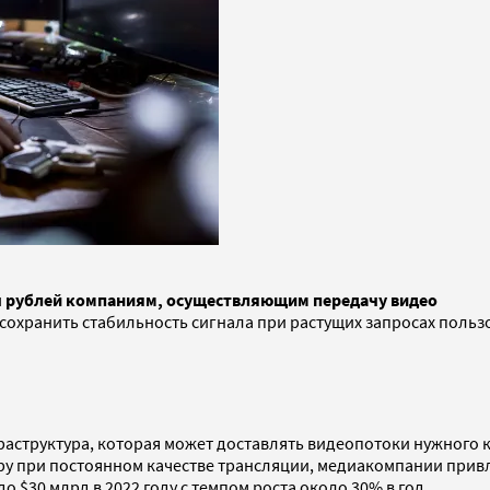
ы рублей компаниям, осуществляющим передачу видео
 сохранить стабильность сигнала при растущих запросах поль
аструктура, которая может доставлять видеопотоки нужного к
у при постоянном качестве трансляции, медиакомпании привлек
 до $30 млрд в 2022 году с темпом роста около 30% в год.