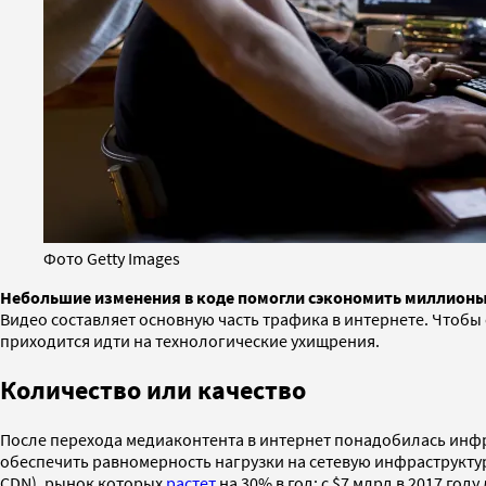
Фото Getty Images
Небольшие изменения в коде помогли сэкономить миллион
Видео составляет основную часть трафика в интернете. Чтобы
приходится идти на технологические ухищрения.
Количество или качество
После перехода медиаконтента в интернет понадобилась инфр
обеспечить равномерность нагрузки на сетевую инфраструктур
CDN), рынок которых
растет
на 30% в год: с $7 млрд в 2017 году