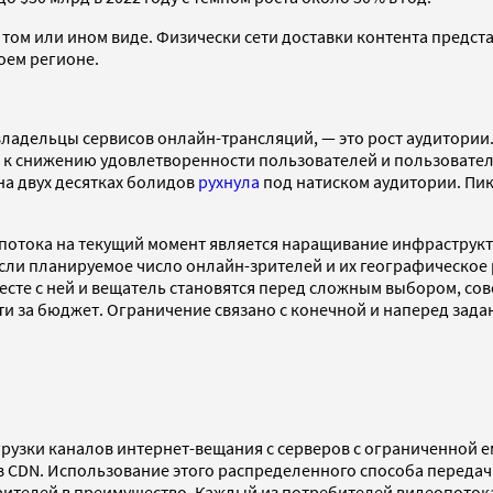
 в том или ином виде. Физически сети доставки контента пред
оем регионе.
владельцы сервисов онлайн-трансляций, — это рост аудитории.
 к снижению удовлетворенности пользователей и пользовател
на двух десятках болидов
рухнула
под натиском аудитории. Пик
тока на текущий момент является наращивание инфраструктур
если планируемое число онлайн-зрителей и их географическое
месте с ней и вещатель становятся перед сложным выбором, с
и за бюджет. Ограничение связано с конечной и наперед зад
рузки каналов интернет-вещания с серверов с ограниченной е
ов CDN. Использование этого распределенного способа переда
рителей в преимущество. Каждый из потребителей видеопотока