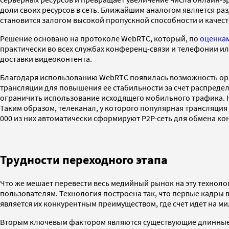
доли своих ресурсов в сеть. Ближайшим аналогом является раз
становится залогом высокой пропускной способности и качест
Решение основано на протоколе WebRTC, который, по
оценка
практически во всех службах конференц-связи и телефонии и
доставки видеоконтента.
Благодаря использованию WebRTC появилась возможность орган
трансляции для повышения ее стабильности за счет распредел
ограничить использование исходящего мобильного трафика. Н
Таким образом, телеканал, у которого популярная трансляция 
000 из них автоматически сформируют P2P-сеть для обмена ко
Трудности переходного этапа
Что же мешает перевести весь медийный рынок на эту технол
пользователям. Технология построена так, что первые кадры 
является их конкурентным преимуществом, где счет идет на м
Вторым ключевым фактором являются существующие длинные ко