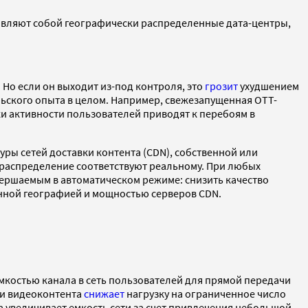
ставляют собой географически распределенные дата-центры,
 Но если он выходит из-под контроля, это
грозит
ухудшением
ьского опыта в целом. Например, свежезапущенная ОТТ-
и активности пользователей приводят к перебоям в
ы сетей доставки контента (CDN), собственной или
 распределение соответствуют реальному. При любых
овершаемым в автоматическом режиме: снизить качество
анной географией и мощностью серверов CDN.
мкостью канала в сеть пользователей для прямой передачи
чи видеоконтента
снижает
нагрузку на ограниченное число
 увеличивает емкость сети за счет привлечения небольшой