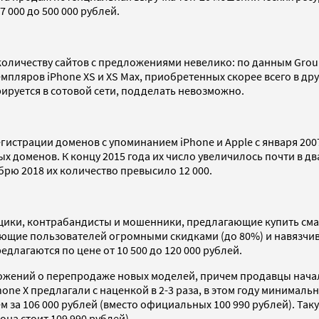
 000 до 500 000 рублей.
личеству сайтов с предложениями невелико: по данным Group 
пляров iPhone XS и XS Max, приобретенных скорее всего в дру
рируется в сотовой сети, подделать невозможно.
егистрации доменов с упоминанием iPhone и Apple с января 20
доменов. К концу 2015 года их число увеличилось почти в два 
ябрю 2018 их количество превысило 12 000.
упщики, контрабандисты и мошенники, предлагающие купить 
кающие пользователей огромными скидками (до 80%) и навязчи
длагаются по цене от 10 500 до 120 000 рублей.
ложений о перепродаже новых моделей, причем продавцы нача
hone X предлагали с наценкой в 2-3 раза, в этом году минималь
м за 106 000 рублей (вместо официальных 100 990 рублей). Так
 она стоит 109 990 рублей).