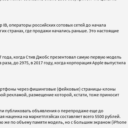
IB, операторы российских сотовых сетей до начала
гих странах, где продажи начались раньше. Это настоящие
07 года, когда Стив Джобс презентовал самую первую модель
раза, до 2975, в 2017 году, когда корпорация Apple выпустила
смартфоны через фишинговые (фейковые) страницы-клоны
вой рекламой, размещение которой, кстати, тоже приносит
ли публиковать объявления о перепродаже еще до
ная наценка на маркетплэйсах составляет всего 5500 рублей.
ую же по объему памяти модель, но с большим экраном (iPhone