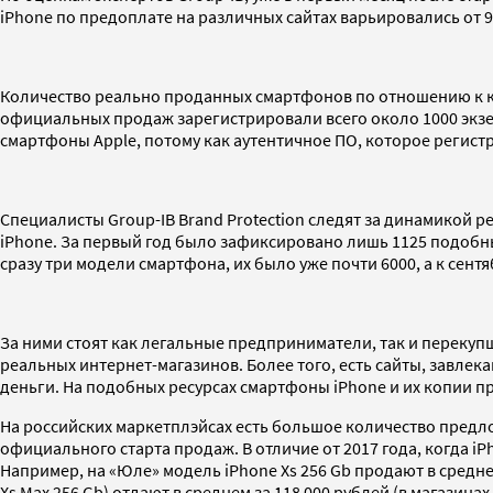
iPhone по предоплате на различных сайтах варьировались от 97
Количество реально проданных смартфонов по отношению к ко
официальных продаж зарегистрировали всего около 1000 экзем
смартфоны Apple, потому как аутентичное ПО, которое регист
Специалисты Group-IB Brand Protection следят за динамикой р
iPhone. За первый год было зафиксировано лишь 1125 подобных 
сразу три модели смартфона, их было уже почти 6000, а к сент
За ними стоят как легальные предприниматели, так и перек
реальных интернет-магазинов. Более того, есть сайты, завле
деньги. На подобных ресурсах смартфоны iPhone и их копии пре
На российских маркетплэйсах есть большое количество пред
официального старта продаж. В отличие от 2017 года, когда iP
Например, на «Юле» модель iPhone Xs 256 Gb продают в средне
Xs Max 256 Gb) отдают в среднем за 118 000 рублей (в магазинах