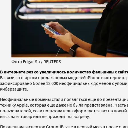
Фото Edgar Su / REUTERS
В интернете резко увеличилось количество фальшивых сайтов
В связи со стартом продаж новых моделей iPhone в интернете 
зафиксировано более 12 000 неофициальных доменов с упоми
киберзащите.
Неофициальные домены стали появляться еще до презентации A
технику Apple, которая еще даже не была представлена. Част
пользователей, если пользователь оформляет заказ на новый 
высылает товар или не приходит на встречу.
По оценкам экспертов Group-IB, уже в первый месяц после ста