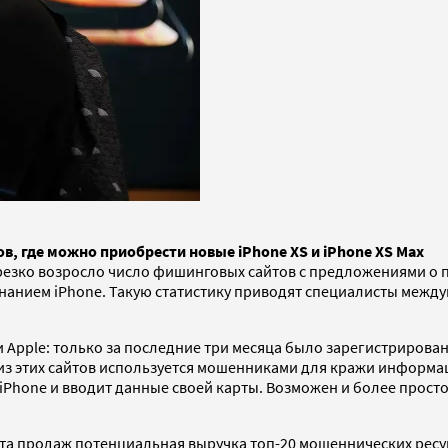
, где можно приобрести новые iPhone XS и iPhone XS Max
резко возросло число фишинговых сайтов с предложениями о по
нанием iPhone. Такую статистику приводят специалисты межд
pple: только за последние три месяца было зарегистрировано
ь из этих сайтов используется мошенниками для кражи информа
iPhone и вводит данные своей карты. Возможен и более просто
рта продаж потенциальная выручка топ-20 мошеннических ресур