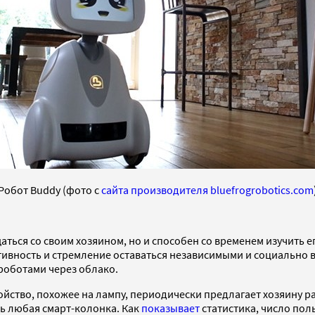
Робот Buddy (фото с
сайта производителя bluefrogrobotics.com
ться со своим хозяином, но и способен со временем изучить 
ивность и стремление оставаться независимыми и социально
 роботами через облако.
ройство, похожее на лампу, периодически предлагает хозяину 
ть любая смарт-колонка. Как
показывает
статистика, число поль