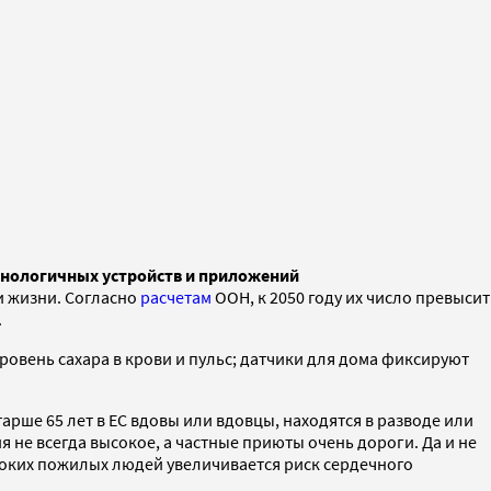
хнологичных устройств и приложений
и жизни. Согласно
расчетам
ООН, к 2050 году их число превысит
.
овень сахара в крови и пульс; датчики для дома фиксируют
рше 65 лет в ЕС вдовы или вдовцы, находятся в разводе или
 не всегда высокое, а частные приюты очень дороги. Да и не
оких пожилых людей увеличивается риск сердечного