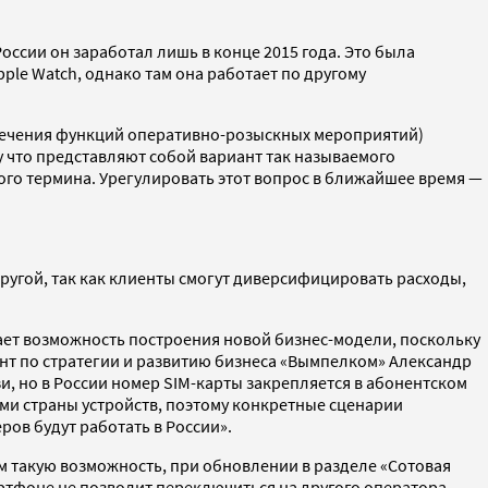
В России он заработал лишь в конце 2015 года. Это была
ple Watch, однако там она работает по другому
еспечения функций оперативно-розыскных мероприятий)
у что представляют собой вариант так называемого
ого термина. Урегулировать этот вопрос в ближайшее время —
ругой, так как клиенты смогут диверсифицировать расходы,
 дает возможность построения новой бизнес-модели, поскольку
нт по стратегии и развитию бизнеса «Вымпелком» Александр
, но в России номер SIM-карты закрепляется в абонентском
ми страны устройств, поэтому конкретные сценарии
ов будут работать в России».
м такую возможность, при обновлении в разделе «Сотовая
ртфоне не позволит переключиться на другого оператора.