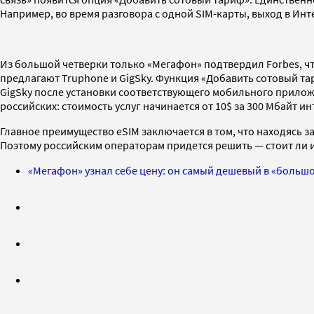
Например, во время разговора с одной SIM-карты, выход в Инт
Из большой четверки только «Мегафон» подтвердил Forbes, чт
предлагают Truphone и GigSky. Функция «Добавить сотовый тар
GigSky после установки соответствующего мобильного приложен
российских: стоимость услуг начинается от 10$ за 300 Мбайт ин
Главное преимущество eSIM заключается в том, что находясь з
Поэтому российским операторам придется решить — стоит ли и
«Мегафон» узнал себе цену: он самый дешевый в «больш