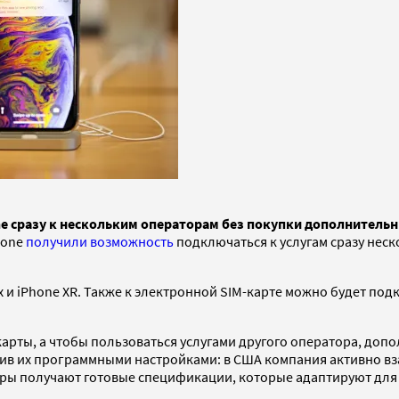
e сразу к нескольким операторам без покупки дополнительны
hone
получили возможность
подключаться к услугам сразу неск
 и iPhone XR. Также к электронной SIM-карте можно будет подк
арты, а чтобы пользоваться услугами другого оператора, допо
нив их программными настройками: в США компания активно вза
ры получают готовые спецификации, которые адаптируют для с