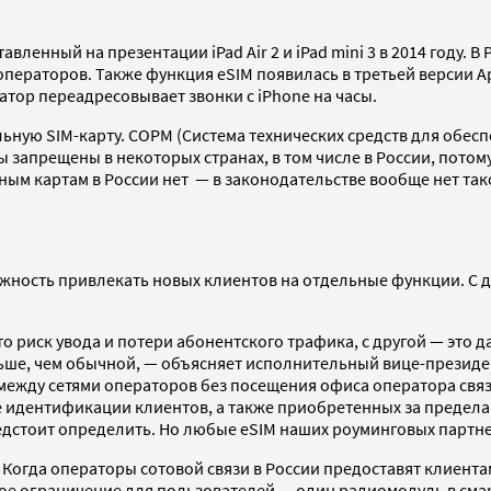
вленный на презентации iPad Air 2 и iPad mini
3 в 2014 году. 
операторов. Также функция eSIM появилась в третьей версии Ap
атор переадресовывает звонки с iPhone на часы.
альную SIM-карту. СОРМ (Система технических средств для об
 запрещены в некоторых странах, в том числе в России, потом
ым картам в России нет — в законодательстве вообще нет так
ожность привлекать новых клиентов на отдельные функции. С д
то риск увода и потери абонентского трафика, с другой — это
ьше, чем обычной, — объясняет исполнительный вице-президе
ежду сетями операторов без посещения офиса оператора связи
е идентификации клиентов, а также приобретенных за предела
дстоит определить. Но любые eSIM наших роуминговых партнер
Когда операторы сотовой связи в России предоставят клиента
ное ограничение для пользователей — один радиомодуль в сма