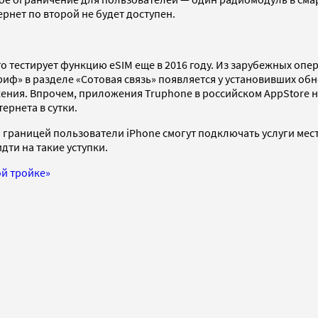
ернет по второй не будет доступен.
о тестирует функцию eSIM еще в 2016 году. Из зарубежных оп
иф» в разделе «Сотовая связь» появляется у установивших обн
ия. Впрочем, приложения Truphone в российском AppStore нет,
тернета в сутки.
а границей пользователи iPhone смогут подключать услуги мес
дти на такие уступки.
ой тройке»