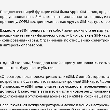
Предшественницей функции eSIM была Apple SIM — чип, предста
предустановленная SIM-карта, не привязанная ни к одному из 
принципу: СОРМ воспринимает ее как другую SIM-карту, а опер
Важно, что eSIM представляет собой электронную, а не вирту
воспринимает ее как физическую карту. Виртуальные SIM-карты
«копирования» карты. Ограничений по отношению к электронн
в интересах операторов.
С одной стороны, благодаря такой опции у них появится возм
операторы будут нести убытки.
«Операторы пока присматриваются к eSIM. С одной стороны, э
потребитель будет пользоваться электронной SIM-картой дол
Поповский. — eSIM предполагает возможность переключения м
договоре. Важно учитывать в том числе и новое регулировани
подключения и отключения абонентов к eSIM в России еще пре
Переключаться между операторами можно в меню «Настроек». 
связь» появится опция «Добавить сотовый тариф». Единствен