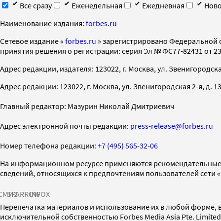
Все сразу
Еженедельная
Ежедневная
Ново
Наименование издания:
forbes.ru
Cетевое издание «
forbes.ru
» зарегистрировано Федеральной 
принятия решения о регистрации: серия Эл № ФС77-82431 от 23 
Адрес редакции, издателя: 123022, г. Москва, ул. Звенигородская 2-
Адрес редакции: 123022, г. Москва, ул. Звенигородская 2-я, д. 13, с
Главный редактор: Мазурин Николай Дмитриевич
Адрес электронной почты редакции:
press-release@forbes.ru
Номер телефона редакции:
+7 (495) 565-32-06
На информационном ресурсе применяются рекомендательные 
сведений, относящихся к предпочтениям пользователей сети 
СМИ2
SPARROW
INFOX
Перепечатка материалов и использование их в любой форме, в
исключительной собственностью Forbes Media Asia Pte. Limite