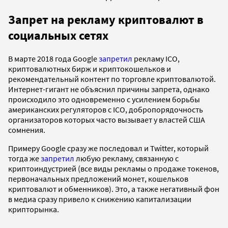
Запрет на рекламу криптовалют в
социальных сетях
В марте 2018 года Google
запретил
рекламу ICO,
криптовалютных бирж и криптокошельков и
рекомендательный контент по торговле криптовалютой.
Интернет-гигант не объяснил причины запрета, однако
происходило это одновременно с усилением борьбы
американских регуляторов с ICO, добропорядочность
организаторов которых часто вызывает у властей США
сомнения.
Примеру Google сразу же последовал и Twitter, который
тогда же
запретил
любую рекламу, связанную с
криптоиндустрией (все виды рекламы о продаже токенов,
первоначальных предложений монет, кошельков
криптовалют и обменников). Это, а также негативный фон
в медиа сразу привело к снижению капитализации
крипторынка.