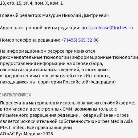
13, стр. 15, эт. 4, пом. X, ком. 1
Главный редактор: Мазурин Николай Дмитриевич
Адрес электронной почты редакции:
press-release@forbes.ru
Номер телефона редакции:
+7 (495) 565-32-06
На информационном ресурсе применяются
рекомендательные технологии (информационные технологии
предоставления информации на основе сбора,
систематизации и анализа сведений, относящихся
к предпочтениям пользователей сети «Интернет»,
находящихся на территории Российской Федерации)
СМИ2
SPARROW
INFOX
Перепечатка материалов и использование их в любой форме,
в том числе и в электронных СМИ, возможны только с
письменного разрешения редакции. Товарный знак Forbes
является исключительной собственностью Forbes Media Asia
Pte. Limited. Все права защищены.
AO «АС Рус Медиа»
·
2026