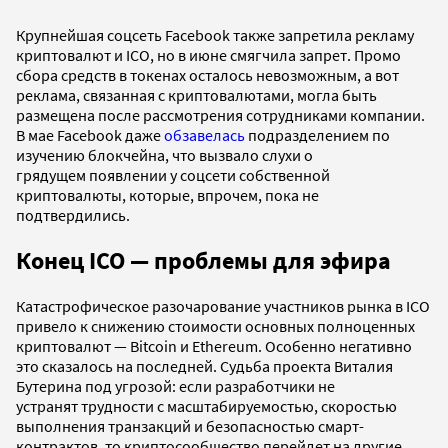
Крупнейшая соцсеть Facebook также запретила рекламу
криптовалют и ICO, но в июне смягчила запрет. Промо
сбора средств в токенах осталось невозможным, а вот
реклама, связанная с криптовалютами, могла быть
размещена после рассмотрения сотрудниками компании.
В мае Facebook даже
обзавелась
подразделением по
изучению блокчейна, что вызвало слухи о
грядущем появлении у соцсети собственной
криптовалюты, которые, впрочем, пока не
подтвердились.
Конец ICO — проблемы для эфира
Катастрофическое разочарование участников рынка в ICO
привело к снижению стоимости основных полноценных
криптовалют — Bitcoin и Ethereum. Особенно негативно
это сказалось на последней. Судьба проекта Виталия
Бутерина под угрозой: если разработчики не
устранят трудности с масштабируемостью, скоростью
выполнения транзакций и безопасностью смарт-
контрактов, то криптосообщество перейдет на другие