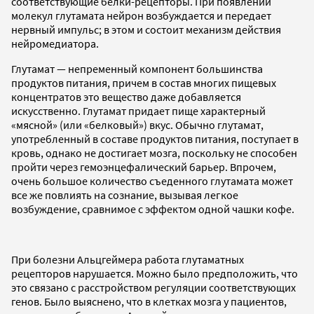
соответствующие белки-рецепторы. При появлении
молекул глутамата нейрон возбуждается и передает
нервный импульс; в этом и состоит механизм действия
нейромедиатора.
Глутамат — непременный компонент большинства
продуктов питания, причем в состав многих пищевых
концентратов это вещество даже добавляется
искусственно. Глутамат придает пище характерный
«мясной» (или «белковый») вкус. Обычно глутамат,
употребленный в составе продуктов питания, поступает в
кровь, однако не достигает мозга, поскольку не способен
пройти через гемоэнцефалический барьер. Впрочем,
очень большое количество съеденного глутамата может
все же повлиять на сознание, вызывая легкое
возбуждение, сравнимое с эффектом одной чашки кофе.
При болезни Альцгеймера работа глутаматных
рецепторов нарушается. Можно было предположить, что
это связано с расстройством регуляции соответствующих
генов. Было выяснено, что в клетках мозга у пациентов,