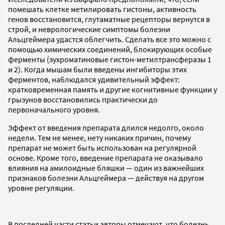
помешать клетке метилировать гистоны, активность
генов восстановится, глутаматные рецепторы вернутся в
строй, и неврологические симптомы болезни
Альцгеймера удастся облегчить. Сделать все это можно с
помощью химических соединений, блокирующих особые
ферменты (эухроматиновые гистон-метилтрансферазы 1
и 2). Когда мышам были введены ингибиторы этих
ферментов, наблюдался удивительный эффект:
кратковременная память и другие когнитивные функции у
грызунов восстановились практически до
первоначального уровня.
Эффект от введения препарата длился недолго, около
недели. Тем не менее, нету никаких причин, почему
препарат не может быть использован на регулярной
основе. Кроме того, введение препарата не оказывало
влияния на амилоидные бляшки — один из важнейших
признаков болезни Альцгеймера — действуя на другом
уровне регуляции.
В последней части статьи авторы отмечают, что болезнь