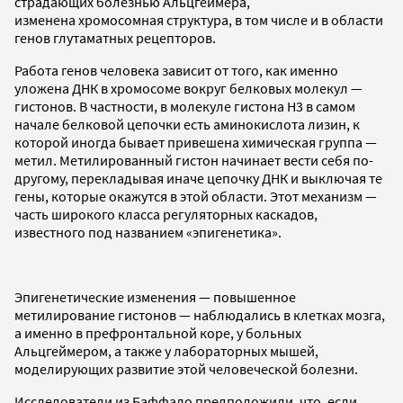
страдающих болезнью Альцгеймера,
изменена хромосомная структура, в том числе и в области
генов глутаматных рецепторов.
Работа генов человека зависит от того, как именно
уложена ДНК в хромосоме вокруг белковых молекул —
гистонов. В частности, в молекуле гистона H3 в самом
начале белковой цепочки есть аминокислота лизин, к
которой иногда бывает привешена химическая группа —
метил. Метилированный гистон начинает вести себя по-
другому, перекладывая иначе цепочку ДНК и выключая те
гены, которые окажутся в этой области. Этот механизм —
часть широкого класса регуляторных каскадов,
известного под названием «эпигенетика».
Эпигенетические изменения — повышенное
метилирование гистонов — наблюдались в клетках мозга,
а именно в префронтальной коре, у больных
Альцгеймером, а также у лабораторных мышей,
моделирующих развитие этой человеческой болезни.
Исследователи из Баффало предположили, что, если