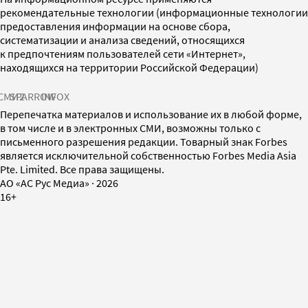
рекомендательные технологии (информационные технологии
предоставления информации на основе сбора,
систематизации и анализа сведений, относящихся
к предпочтениям пользователей сети «Интернет»,
находящихся на территории Российской Федерации)
СМИ2
SPARROW
INFOX
Перепечатка материалов и использование их в любой форме,
в том числе и в электронных СМИ, возможны только с
письменного разрешения редакции. Товарный знак Forbes
является исключительной собственностью Forbes Media Asia
Pte. Limited. Все права защищены.
AO «АС Рус Медиа»
·
2026
16+