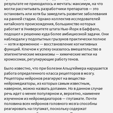
результате не приходилось и мечтать: максимум, на что
могли рассчитывать разработчики препаратов — это
остановить или хотя бы замедлить развитие заболевания
на ранней стадии. Однако коллектив исследователей
китайского происхождения, большинство которых
работает в Университете штата Нью-Йорк в Баффало,
подошел к решению куда более амбициозной задачи. Они
наблюдали у подопытных грызунов практически полное
— хотя и временное — восстановление когнитивных
функций. Ключом к успеху оказалось вмешательство в
эпигенетические механизмы — химические метки на
хромосомах, регулирующие работу генов.
Было известно, что при болезни Альцгеймера нарушается
работа определенного класса рецепторов в мозгу.
Рецепторы нейронов реагируют на вещества-
нейромедиаторы, из которых самым известным,
наверное, можно назвать допамин. Но в данном случае
речь идет о менее популярном и, вероятно, наименее
изученном из нейромедиаторов — глутамате. Почти
половина всех нейронов головного мозга способны
реагировать на глутамат, поскольку содержат