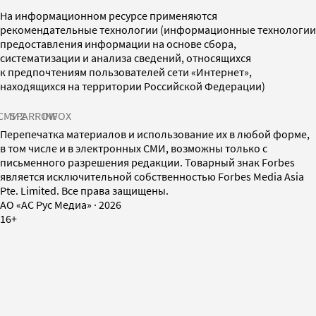
На информационном ресурсе применяются
рекомендательные технологии (информационные технологии
предоставления информации на основе сбора,
систематизации и анализа сведений, относящихся
к предпочтениям пользователей сети «Интернет»,
находящихся на территории Российской Федерации)
СМИ2
SPARROW
INFOX
Перепечатка материалов и использование их в любой форме,
в том числе и в электронных СМИ, возможны только с
письменного разрешения редакции. Товарный знак Forbes
является исключительной собственностью Forbes Media Asia
Pte. Limited. Все права защищены.
AO «АС Рус Медиа»
·
2026
16+