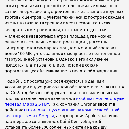
этом среди таких строений не только жилые дома, но и
сотни гипермаркетов, строительных магазинов и крупных
торговых центров. С учетом технических построек каждый
из этих магазинов в среднем имеет несколько тысяч
квадратных метров
кровли, по стране это десятки
миллионов квадратных метров
площади, где можно
разместить солнечные электростанции. Для сотни
гипермаркетов суммарная мощность станций составит
более 100 МВт, что сравнимо с мощностью полноценной
газотурбинной установки. Однако в этом случае не
придется платить за топливо, потери в сетях и
дорогостоящее обслуживание тяжелого оборудования.
Подобные проекты уже реализуются. По данным
Ассоциации индустрии солнечной энергетики (SEIA) в США
на 2018 год, бизнес оборудует свои торговые и офисные
площади солнечными панелями, а
их общая мощность уже
перевалила за 2,5 ГВт
. Так, компания Chronar вводит в
действие
60-киловаттную станцию на крыше своей штаб-
квартиры в Нью-Джерси
, а корпорация Apple заключила
партнерское соглашение с Daini Denryoku, чтобы
установить более 300 солнечных систем на крышу