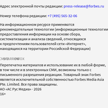
Адрес электронной почты редакции:
press-release@forbes.ru
Номер телефона редакции:
+7 (495) 565-32-06
На информационном ресурсе применяются
рекомендательные технологии (информационные технологии
предоставления информации на основе сбора,
систематизации и анализа сведений, относящихся
к предпочтениям пользователей сети «Интернет»,
находящихся на территории Российской Федерации)
СМИ2
SPARROW
INFOX
Перепечатка материалов и использование их в любой форме,
в том числе и в электронных СМИ, возможны только с
письменного разрешения редакции. Товарный знак Forbes
является исключительной собственностью Forbes Media Asia
Pte. Limited. Все права защищены.
AO «АС Рус Медиа»
·
2026
16+