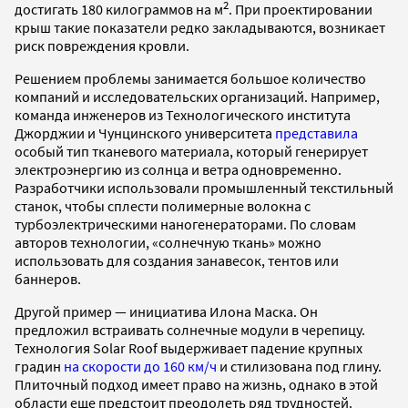
2
достигать 180 килограммов на м
. При проектировании
крыш такие показатели редко закладываются, возникает
риск повреждения кровли.
Решением проблемы занимается большое количество
компаний и исследовательских организаций. Например,
команда инженеров из Технологического института
Джорджии и Чунцинского университета
представила
особый тип тканевого материала, который генерирует
электроэнергию из солнца и ветра одновременно.
Разработчики использовали промышленный текстильный
станок, чтобы сплести полимерные волокна с
турбоэлектрическими наногенераторами. По словам
авторов технологии, «солнечную ткань» можно
использовать для создания занавесок, тентов или
баннеров.
Другой пример — инициатива Илона Маска. Он
предложил встраивать солнечные модули в черепицу.
Технология Solar Roof выдерживает падение крупных
градин
на скорости до 160 км/ч
и стилизована под глину.
Плиточный подход имеет право на жизнь, однако в этой
области еще предстоит преодолеть ряд трудностей.