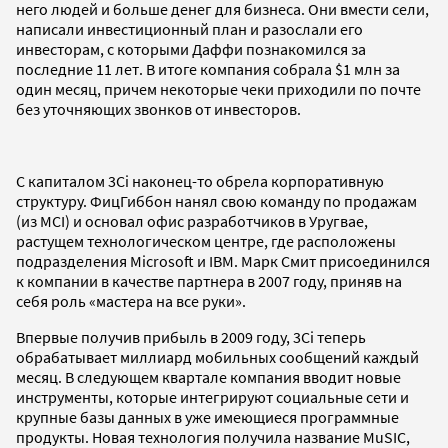
него людей и больше денег для бизнеса. Они вмести сели,
написали инвестиционный план и разослали его
инвесторам, с которыми Даффи познакомился за
последние 11 лет. В итоге компания собрала $1 млн за
один месяц, причем некоторые чеки приходили по почте
без уточняющих звонков от инвесторов.
С капиталом 3Ci наконец-то обрела корпоративную
структуру. ФицГиббон нанял свою команду по продажам
(из MCI) и основал офис разработчиков в Уругвае,
растущем технологическом центре, где расположены
подразделения Microsoft и IBM. Марк Смит присоединился
к компании в качестве партнера в 2007 году, приняв на
себя роль «мастера на все руки».
Впервые получив прибыль в 2009 году, 3Ci теперь
обрабатывает миллиард мобильных сообщений каждый
месяц. В следующем квартале компания вводит новые
инструменты, которые интегрируют социальные сети и
крупные базы данных в уже имеющиеся программные
продукты. Новая технология получила название MuSIC,