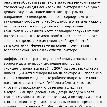
она умеет обрабатывать тексты на естественном языке —
это необходимо для мониторинга Твиттера и Фейсбука с
целью получения жалоб клиентов. Программа
направляет их непосредственно на сервер компании-
заказчика и сообщает о необходимости ответа на каждую
из полученных жалоб. Далее, например, клиент
авиакомпании из числа часто летающих получит отклик
на свой нелестный комментарий в виде персонального
звонка от представителя клиентской службы этой
авиакомпании. Менее важный клиент получит sms,
голосовое сообщение или ответ в Твиттере.
Даффи, который раньше уделял большую часть своего
времени другим проектам, решил полностью
сконцентрироваться на 3Ci. В 2007 году он свернул свои
инвестиции и стал генеральным директором — впервые в
жизни. Однако ежедневные рабочие вопросы все также
находятся в ведении ФицГиббона и Смита, которые
управляют продажами, стратегией и следят за
внутренними процессами. Сам Даффи поддерживает
контакт с мобильными операторами, инвесторами и СМИ.
«Из нас троих по сути можно сделать одного нормального
человека, — замечает Даффи. — Но это крутой чувак,