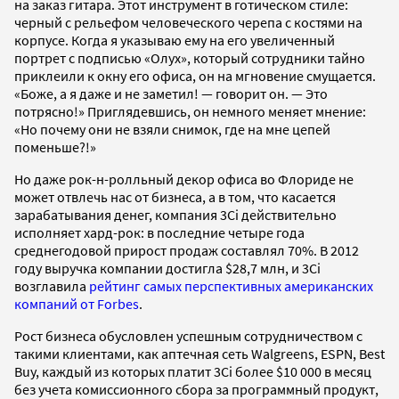
на заказ гитара. Этот инструмент в готическом стиле:
черный с рельефом человеческого черепа с костями на
корпусе. Когда я указываю ему на его увеличенный
портрет с подписью «Олух», который сотрудники тайно
приклеили к окну его офиса, он на мгновение смущается.
«Боже, а я даже и не заметил! — говорит он. — Это
потрясно!» Приглядевшись, он немного меняет мнение:
«Но почему они не взяли снимок, где на мне цепей
поменьше?!»
Но даже рок-н-ролльный декор офиса во Флориде не
может отвлечь нас от бизнеса, а в том, что касается
зарабатывания денег, компания 3Ci действительно
исполняет хард-рок: в последние четыре года
среднегодовой прирост продаж составлял 70%. В 2012
году выручка компании достигла $28,7 млн, и 3Ci
возглавила
рейтинг самых перспективных американских
компаний от Forbes
.
Рост бизнеса обусловлен успешным сотрудничеством с
такими клиентами, как аптечная сеть Walgreens, ESPN, Best
Buy, каждый из которых платит 3Ci более $10 000 в месяц
без учета комиссионного сбора за программный продукт,