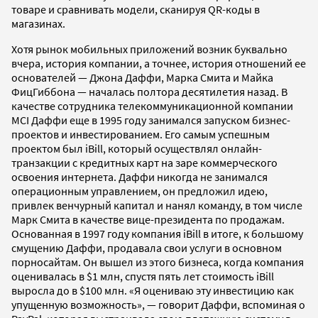
товаре и сравнивать модели, сканируя QR-коды в
магазинах.
Хотя рынок мобильных приложений возник буквально
вчера, история компании, а точнее, история отношений ее
основателей — Джона Даффи, Марка Смита и Майка
ФицГиббона — началась полтора десятилетия назад. В
качестве сотрудника телекоммуникационной компании
MCI Даффи еще в 1995 году занимался запуском бизнес-
проектов и инвестированием. Его самым успешным
проектом был iBill, который осуществлял онлайн-
транзакции с кредитных карт на заре коммерческого
освоения интернета. Даффи никогда не занимался
операционным управлением, он предложил идею,
привлек венчурный капитал и нанял команду, в том числе
Марк Смита в качестве вице-президента по продажам.
Основанная в 1997 году компания iBill в итоге, к большому
смущению Даффи, продавала свои услуги в основном
порносайтам. Он вышел из этого бизнеса, когда компания
оценивалась в $1 млн, спустя пять лет стоимость iBill
выросла до в $100 млн. «Я оцениваю эту инвестицию как
упущенную возможность», — говорит Даффи, вспоминая о