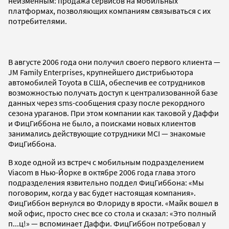
неизменным: продажа сервисов на мобильных
платформах, позволяющих компаниям связываться с их
потребителями.
В августе 2006 года они получил своего первого клиента —
JM Family Enterprises, крупнейшего дистрибьютора
автомобилей Toyota в США, обеспечив ее сотрудников
возможностью получать доступ к централизованной базе
данных через sms-сообщения сразу после рекордного
сезона ураганов. При этом компании как таковой у Даффи
и ФицГиббона не было, а поисками новых клиентов
занимались действующие сотрудники MCI — знакомые
ФицГиббона.
В ходе одной из встреч с мобильным подразделением
Viacom в Нью-Йорке в октябре 2006 года глава этого
подразделения язвительно поддел ФицГиббона: «Мы
поговорим, когда у вас будет настоящая компания».
ФицГиббон вернулся во Флориду в ярости. «Майк вошел в
мой офис, просто снес все со стола и сказал: «Это полный
п...ц!» — вспоминает Даффи. ФицГиббон потребовал у