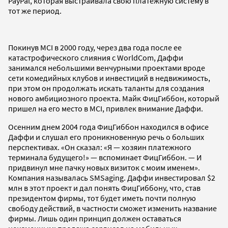
PayPal, которая выстраивала свою платежную систему в
тот же период.
Покинув MCI в 2000 году, через два года после ее
катастрофического слияния с WorldCom, Даффи
занимался небольшими венчурными проектами вроде
сети комедийных клубов и инвестиций в недвижимость,
при этом он продолжать искать таланты для создания
нового амбициозного проекта. Майк ФицГиббон, который
пришел на его место в MCI, привлек внимание Даффи.
Осенним днем 2004 года ФицГиббон находился в офисе
Даффи и слушал его проникновенную речь о больших
перспективах. «Он сказал: «Я — хозяин платежного
терминала будущего!» — вспоминает ФицГиббон. — И
придвинул мне пачку новых визиток с моим именем».
Компания называлась SMSaging. Даффи инвестировал $2
млн в этот проект и дал понять ФицГиббону, что, став
президентом фирмы, тот будет иметь почти полную
свободу действий, в частности сможет изменить название
фирмы. Лишь один принцип должен оставаться