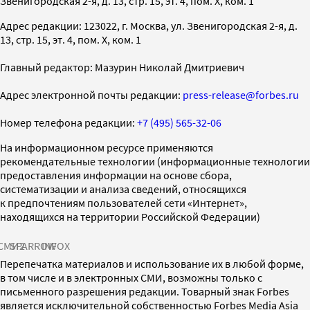
Звенигородская 2-я, д. 13, стр. 15, эт. 4, пом. X, ком. 1
Адрес редакции: 123022, г. Москва, ул. Звенигородская 2-я, д.
13, стр. 15, эт. 4, пом. X, ком. 1
Главный редактор: Мазурин Николай Дмитриевич
Адрес электронной почты редакции:
press-release@forbes.ru
Номер телефона редакции:
+7 (495) 565-32-06
На информационном ресурсе применяются
рекомендательные технологии (информационные технологии
предоставления информации на основе сбора,
систематизации и анализа сведений, относящихся
к предпочтениям пользователей сети «Интернет»,
находящихся на территории Российской Федерации)
СМИ2
SPARROW
INFOX
Перепечатка материалов и использование их в любой форме,
в том числе и в электронных СМИ, возможны только с
письменного разрешения редакции. Товарный знак Forbes
является исключительной собственностью Forbes Media Asia