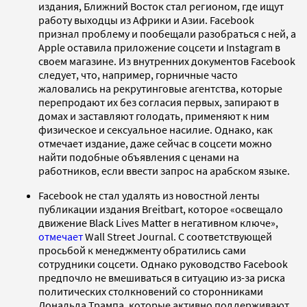
издания, Ближний Восток стал регионом, где ищут
работу выходцы из Африки и Азии. Facebook
признал проблему и пообещали разобраться с ней, а
Apple оставила приложение соцсети и Instagram в
своем магазине. Из внутренних документов Facebook
следует, что, например, горничные часто
жаловались на рекрутинговые агентства, которые
перепродают их без согласия первых, запирают в
домах и заставляют голодать, применяют к ним
физическое и сексуальное насилие. Однако, как
отмечает издание, даже сейчас в соцсети можно
найти подобные объявления с ценами на
работников, если ввести запрос на арабском языке.
Facebook не стал удалять из новостной ленты
публикации издания Breitbart, которое «освещало
движение Black Lives Matter в негативном ключе»,
отмечает
Wall Street Journal. С соответствующей
просьбой к менеджменту обратились сами
сотрудники соцсети. Однако руководство Facebook
предпочло не вмешиваться в ситуацию из-за риска
политических столкновений со сторонниками
Дональда Трампа, которые активно поддерживают