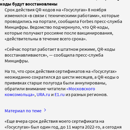
коды будут восстановлены
Срок действия QR-кодов на «Госуслугах» 8 ноября
изменился «в связи с техническими работами», которые
проводились на портале, сообщила Forbes пресс-служба
Минцифры. Ведомство подчеркнуло, что QR-коды,
которые получают россияне после вакцинирования,
«действительны в течение всего срока».
«Сейчас портал работает в штатном режиме, QR-коды
восстанавливаются», — сообщила пресс-служба
Минцифры.
На то, что срок действия сертификатов на «Госуслугах»
неожиданно сократился до шести месяцев, а QR-коды о
прививках старше полугода были аннулированы,
обратили внимание читатели
«Московского
комсомольца»
,
URA.ru
и
E1.ru
из разных регионов.
Материал по теме
«Еще вчера срок действия моего сертификата на
«Госуслугах» был один год, до 11 марта 2022-го, а сегодня