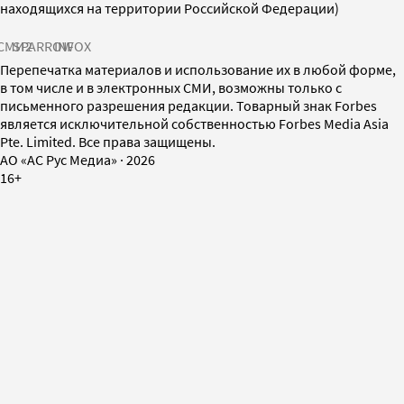
находящихся на территории Российской Федерации)
СМИ2
SPARROW
INFOX
Перепечатка материалов и использование их в любой форме,
в том числе и в электронных СМИ, возможны только с
письменного разрешения редакции. Товарный знак Forbes
является исключительной собственностью Forbes Media Asia
Pte. Limited. Все права защищены.
AO «АС Рус Медиа»
·
2026
16+