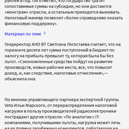
рублей в год. Он отметил, что государство тратит
сопоставимые суммы на субсидии, но они достаются
«монстрам» отрасли, а остальным приходится выживать.
Налоговый маневр позволит «более справедливо оказать
финансовую поддержку».
Материал по теме
Гендиректор АНО ВТ Светлана Легостаева считает, что на
горизонте десяти лет сумма поступлений в бюджет по
налогу на прибыль превысит ту, которая была бы без
льгот. «Сэкономленные средства пойдут на развитие
производств, новые рабочие места, все, что повысит
доход, и, как следствие, налоговые отчисления»,—
объяснила она.
По мнению управляющего партнера экспертной группы
Veta Ильи Жарского, от перераспределения налоговой
нагрузки в пользу производителей радиоэлектроники
пострадают другие отрасли: «По аналогии с IT-
компаниями, получившими льготы, нагрузка может лечь
на их прямых зарубежных конкурентов, работающих на