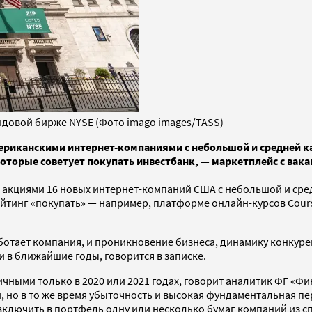
ндовой бирже NYSE (Фото imago images/TASS)
американскими интернет-компаниями с небольшой и средней к
оторые советует покупать инвестбанк, — маркетплейс с вака
за акциями 16 новых интернет-компаний США с небольшой и сре
рейтинг «покупать» — например, платформе онлайн-курсов Cours
аботает компания, и проникновение бизнеса, динамику конкур
 в ближайшие годы, говорится в записке.
личными только в 2020 или 2021 годах, говорит аналитик ФГ «
, но в то же время убыточность и высокая фундаментальная п
включить в портфель одну или несколько бумаг компаний из с