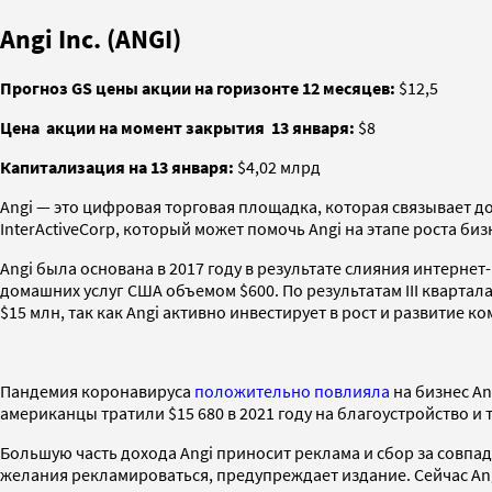
Angi Inc. (ANGI)
Прогноз GS цены акции на горизонте 12 месяцев:
$12,5
Цена
акции на момент закрытия
13 января:
$8
Капитализация на 13 января:
$4,02 млрд
Angi — это цифровая торговая площадка, которая связывает 
InterActiveCorp, который может помочь Angi на этапе роста б
Angi была основана в 2017 году в результате слияния интерне
домашних услуг США объемом $600. По результатам III квартала
$15 млн, так как Angi активно инвестирует в рост и развитие к
Пандемия коронавируса
положительно повлияла
на бизнес An
американцы тратили $15 680 в 2021 году на благоустройство и
Большую часть дохода Angi приносит реклама и сбор за совпа
желания рекламироваться, предупреждает издание. Сейчас Ang