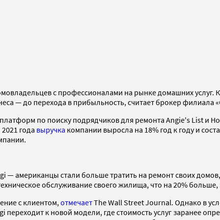
домовладельцев с профессионалами на рынке домашних услуг.
изнеса — до перехода в прибыльность, считает брокер филиала
т-платформ по поиску подрядчиков для ремонта Angie's List и 
 2021 года
выручка
компании выросла на 18% год к году и соста
омпании.
gi — американцы стали больше тратить на ремонт своих домов
 техническое обслуживание своего жилища, что на 20% больше, 
дение с клиентом,
отмечает
The Wall Street Journal. Однако в у
i переходит к новой модели, где стоимость услуг заранее опр