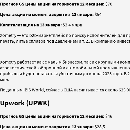
Прогноз GS цены акции на горизонте 12 месяцев:
$70
Цена
акции на момент закрытия
13 января:
$54
Капитализация на 13 января:
$2,4 млрд
Xometry — это b2b-маркетплейс по поиску исполнителей для п
печать, литье сплавов под давлением и т. д. В компанию инвес
Xometry работает как с малым бизнесом, так и с крупными ко
аэрокосмической, оборонной и автомобильной промышленносте
прибыль и будет оставаться убыточным до конца 2023 года. В 
млн.
По данным IBIS World, сейчас в США насчитывается около 625 
Upwork (UPWK)
Прогноз GS цены акции на горизонте 12 месяцев:
$46
Цена
акции на момент закрытия
13 января:
$28,5