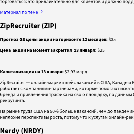
торговаться: это привлекательно для клиентов и должно подд
Материал по теме
ZipRecruiter (ZIP)
Прогноз GS цены акции на горизонте 12 месяцев:
$35
Цена
акции на момент закрытия
13 января:
$25
Капитализация на 13 января:
$2,93 млрд
ZipRecruiter — онлайн-маркетплейс вакансий в США, Канаде и 
работает с компаниями-партнерами, которые помогают искать
бренда и привлечения трафика на свою площадку, по данным G
рекрутинга.
На рынке труда США на 50% больше вакансий, чем до пандемии,
неплохие перспективы роста, потому что к услугам онлайн-рек
Nerdy (NRDY)