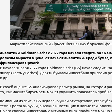
Маркетплейс вакансий ZipRecruiter на Нью-Йоркской фо
Аналитики Goldman Sachs c 2022 года начали следить за 16 
должны вырасти в цене, отмечают аналитики. Среди бумаг, к
фрилансеров Upwork
В начале января 2022 года Goldman Sachs (GS) начал следить 
января (есть у Forbes). Девяти бумагам инвестбанк присвоил 
и др.
В своей оценке GS анализировал размер рынка, на котором р
то, как масштабируемость может улучшить показатель прибыли
Компании из списка GS недалеко ушли от стартапов, став пуб
темпы роста выручки, высокие инвестиции в новые технологии
По его словам, инвесторам с активным риск-профилем можно 