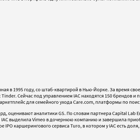
ная в 1995 году, со штаб-квартирой в Нью-Йорке. За время св
inder. Сейчас под управлением IAC находятся 150 брендов и 
 маркетплейс для семейного ухода Care.com, платформы по поис
лрд, оценивают аналитики GS. По словам партнера Capital Lab 
я. IAC выделила Vimeo в дочернюю компанию и завершила приоб
 IPO каршерингового сервиса Turo, в котором у IAC есть доля