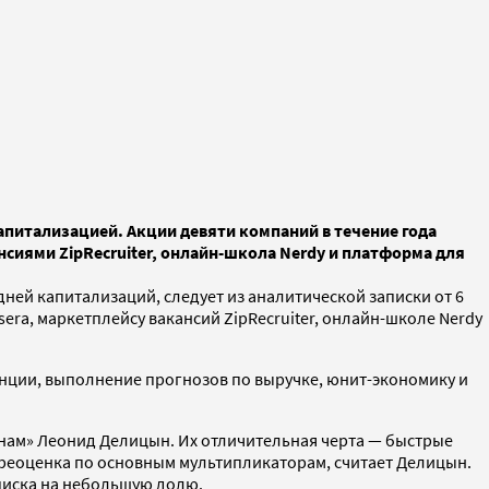
апитализацией. Акции девяти компаний в течение года
нсиями ZipRecruiter, онлайн-школа Nerdy и платформа для
дней капитализаций, следует из аналитической записки от 6
era, маркетплейсу вакансий ZipRecruiter, онлайн-школе Nerdy
енции, выполнение прогнозов по выручке, юнит-экономику и
Финам» Леонид Делицын. Их отличительная черта — быстрые
ереоценка по основным мультипликаторам, считает Делицын.
писка на небольшую долю.