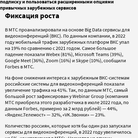
подписку и пользоваться расширенными опциями
привычных зарубежных сервисов
Фиксация роста
В МТС проанализировали на основе Big Data сервисы для
видеоконференций (ВКС). По данным компании, в 2022
году мобильный трафик зарубежных платформ ВКС упал
на 19% по сравнению с 2021 годом. Самое большое
падение показали Webex (81%), Microsoft Teams (39%),
Google Meet (36%), Zoom (16%) и Skype (10%), сообщили
Forbes в МТС.
На фоне снижения интереса к зарубежным ВКС-системам
российские системы для видеоконференций показали
увеличение трафика на 41%. Так, по данным МТС, самый
большой рост зафиксирован у Webinar Group (компания
МТС приобрела этого разработчика в июле 2022 года, по
данным Forbes, примерно за 2 млрд рублей) — 44%,
«Яндекс.Телемост» — 32%, «VK.Звонки» — 23%.
Количество россиян, которые хотя бы один раз запускали
сервисы для видеоконференций, в 2022 году увеличилось
на 5%, констатируют в МТС: «Несмотря на отмену