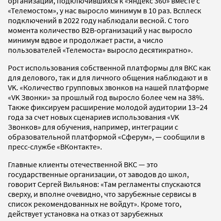
организаций, подключившихся к «Яндекс 360» вместе с
«Телемостом», у нас выросло минимум в 10 раз. Всплеск
подключений в 2022 году наблюдали весной. С того
момента количество B2B-организаций у нас выросло
минимум вдвое и продолжает расти, а число
пользователей «Телемоста» выросло десятикратно».
Рост использования собственной платформы для ВКС как
для делового, так и для личного общения наблюдают и в
VK. «Количество групповых звонков на нашей платформе
«VK Звонки» за прошлый год выросло более чем на 38%.
Также фиксируем расширение молодой аудитории 13–24
года за счет новых сценариев использования «VK
Звонков» для обучения, например, интеграции с
образовательной платформой «Сферум», — сообщили в
пресс-службе «ВКонтакте».
Главные клиенты отечественной ВКС — это
государственные организации, от заводов до школ,
говорит Сергей Вильянов: «Там регламенты спускаются
сверху, и вполне очевидно, что зарубежные сервисы в
список рекомендованных не войдут». Кроме того,
действует установка на отказ от зарубежных