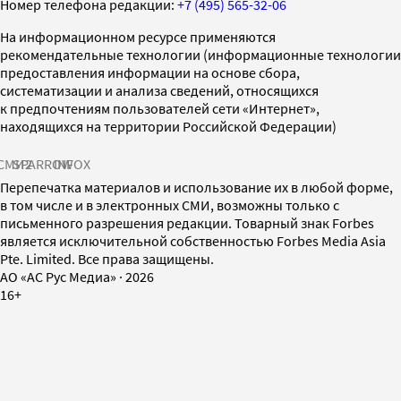
Номер телефона редакции:
+7 (495) 565-32-06
На информационном ресурсе применяются
рекомендательные технологии (информационные технологии
предоставления информации на основе сбора,
систематизации и анализа сведений, относящихся
к предпочтениям пользователей сети «Интернет»,
находящихся на территории Российской Федерации)
СМИ2
SPARROW
INFOX
Перепечатка материалов и использование их в любой форме,
в том числе и в электронных СМИ, возможны только с
письменного разрешения редакции. Товарный знак Forbes
является исключительной собственностью Forbes Media Asia
Pte. Limited. Все права защищены.
AO «АС Рус Медиа»
·
2026
16+