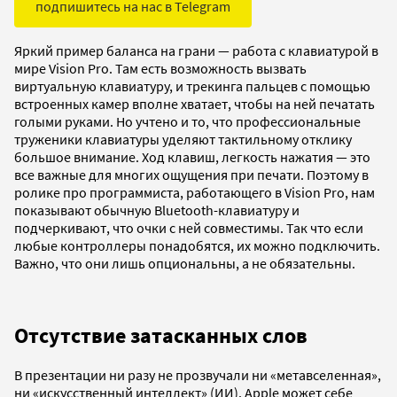
подпишитесь на нас в Telegram
Яркий пример баланса на грани — работа с клавиатурой в
мире Vision Pro. Там есть возможность вызвать
виртуальную клавиатуру, и трекинга пальцев с помощью
встроенных камер вполне хватает, чтобы на ней печатать
голыми руками. Но учтено и то, что профессиональные
труженики клавиатуры уделяют тактильному отклику
большое внимание. Ход клавиш, легкость нажатия — это
все важные для многих ощущения при печати. Поэтому в
ролике про программиста, работающего в Vision Pro, нам
показывают обычную Bluetooth-клавиатуру и
подчеркивают, что очки с ней совместимы. Так что если
любые контроллеры понадобятся, их можно подключить.
Важно, что они лишь опциональны, а не обязательны.
Отсутствие затасканных слов
В презентации ни разу не прозвучали ни «метавселенная»,
ни «искусственный интеллект» (ИИ). Apple может себе