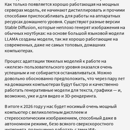
Как только появляется хорошо работающая на мощных
серверах модель, ее начинают дистиллировать и прочими
способами приспосабливать для работы на аппаратных
ресурсах домашнего уровня. Существуют разные версии
Stable Diffusion, которые неплохо генерят изображения на
обычных ноутбуках: на основе большой языковой модели
LLAMA созданы модели, так же хорошо работающие на
современных, даже не самых топовых, домашних
компьютерах.
Процесс адаптации тяжелых моделей к работе на
«железе» пользовательского уровня оказался очень
успешным и не собирается останавливаться. Можно
довольно обоснованно предположить, что через пару лет
на домашних компьютерах будут быстро и качественно
работать генеративные модели для текста, графики — и,
возможно, уже и для видео и 3D-рендеринга.
В итоге к 2026 году у нас будет носимый очень мощный
компьютер с великолепным дисплеем и
стереоскопическим изображением, способный даже в
автономном режиме, безо всякого сверхскоростного
интернета, полноценно работать с теми ИИ-