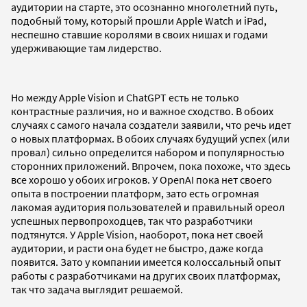
аудитории на старте, это осознанно многолетний путь,
подобный тому, который прошли Apple Watch и iPad,
неспешно ставшие королями в своих нишах и годами
удерживающие там лидерство.
Но между Apple Vision и ChatGPT есть не только
контрастные различия, но и важное сходство. В обоих
случаях с самого начала создатели заявили, что речь идет
о новых платформах. В обоих случаях будущий успех (или
провал) сильно определится набором и популярностью
сторонних приложений. Впрочем, пока похоже, что здесь
все хорошо у обоих игроков. У OpenAI пока нет своего
опыта в построении платформ, зато есть огромная
лакомая аудитория пользователей и правильный ореол
успешных первопроходцев, так что разработчики
подтянутся. У Apple Vision, наоборот, пока нет своей
аудитории, и расти она будет не быстро, даже когда
появится. Зато у компании имеется колоссальный опыт
работы с разработчиками на других своих платформах,
так что задача выглядит решаемой.