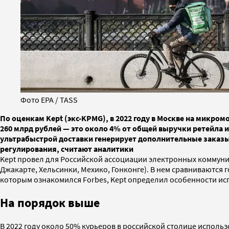
Фото EPA / TASS
По оценкам Kept (экс-KPMG), в 2022 году в Москве на микро
260 млрд рублей — это около 4% от общей выручки ретейла и 
ультрабыстрой доставки генерирует дополнительные заказы,
регулирования, считают аналитики
Kept провел для Российской ассоциации электронных коммуни
Джакарте, Хельсинки, Мехико, Гонконге). В нем сравниваются 
которым ознакомился Forbes, Kept определил особенности ис
На порядок выше
В 2022 году около 50% курьеров в российской столице использов