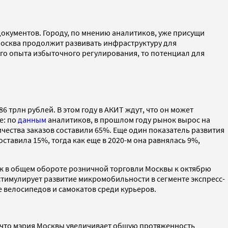
документов. Городу, по мнению аналитиков, уже присущи
Москва продолжит развивать инфраструктуру для
ого опыта избыточного регулирования, то потенциал для
 трлн рублей. В этом году в АКИТ ждут, что он может
е: по
данным
аналитиков, в прошлом году рынок вырос на
личества заказов составили 65%. Еще один показатель развития
оставила 15%, тогда как еще в 2020-м она равнялась 9%,
одаж в общем обороте розничной торговли Москвы к октябрю
 стимулирует развитие микромобильности в сегменте экспресс-
е велосипедов и самокатов среди курьеров.
 что мэрия Москвы увеличивает общую протяженность