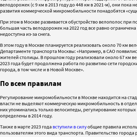
велодорожек (с 9 км в 2013 году до 448 км в 2021-м), они пока
развития коммерческой микромобильности понадобятся «суще
При этом в Москве развивается обустройство велополос при
большая часть велодорожек на 2022 год все равно ограничена
недоступна из-за снега.
В этом году в Москве планируется реализовать около 70 км 
Департаменте транспорта Москвы: «Например, в САО появилис
жителей столицы. В прошлом году реализовали около 67 км ве
2023 года будет продолжена работа по развитию сети городск
города, в том числе и в Новой Москве».
По всем правилам
Регулирование микромобильности в Москве находится на стади
власти не выделяют коммерческую микромобильность в отдельн
них упоминались только велосипеды, регулирование которых 
определены в 2014 году.
Также в марте 2023 года
вступили в силу
общие правила исполь
пользователям этого вида транспорта. Правительство города 