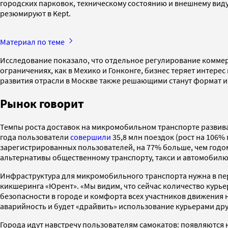
городских парковок, техническому состоянию и внешнему виду
резюмируют в Kept.
Материал по теме
Исследование показало, что отдельное регулирование комме
ограничениях, как в Мехико и Гонконге, бизнес теряет интер
развития отрасли в Москве также решающими станут формат и
Рынок говорит
Темпы роста доставок на микромобильном транспорте развиваю
года пользователи
совершили
35,8 млн поездок (рост на 106%
зарегистрированных пользователей, на 77% больше, чем годом
альтернативы общественному транспорту, такси и автомобилю
Инфраструктура для микромобильного транспорта нужна в перв
кикшеринга «Юрент». «Мы видим, что сейчас количество курь
безопасности в городе и комфорта всех участников движения 
аварийность и будет «драйвить» использование курьерами дру
Города идут навстречу пользователям самокатов: появляются