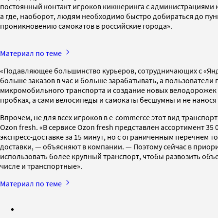
постоянный контакт игроков кикшеринга с администрациями к
а где, наоборот, людям необходимо быстро добираться до пун
проникновению самокатов в российские города».
Материал по теме
«Подавляющее большинство курьеров, сотрудничающих с «Яндек
больше заказов в час и больше зарабатывать, а пользователи
микромобильного транспорта и создание новых велодорожек п
пробках, а сами велосипеды и самокаты бесшумны и не нанося
Впрочем, не для всех игроков в e-commerce этот вид транспор
Ozon fresh. «В сервисе Ozon fresh представлен ассортимент 35 
экспресс-доставке за 15 минут, но с ограниченным перечнем 
доставки, — объясняют в компании. — Поэтому сейчас в приори
использовать более крупный транспорт, чтобы развозить объе
числе и транспортные».
Материал по теме