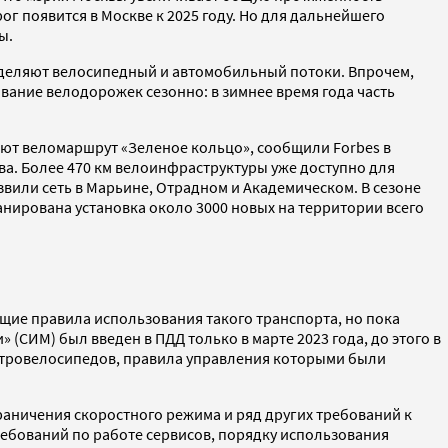
рог появится в Москве к 2025 году. Но для дальнейшего
ы.
зделяют велосипедный и автомобильный потоки. Впрочем,
ование велодорожек сезонно: в зимнее время года часть
ают веломаршрут «Зеленое кольцо», сообщили Forbes в
а. Более 470 км велоинфраструктуры уже доступно для
вили сеть в Марьине, Отрадном и Академическом. В сезоне
нирована установка около 3000 новых на территории всего
бщие правила использования такого транспорта, но пока
СИМ) был введен в ПДД только в марте 2023 года, до этого в
ектровелосипедов, правила управления которыми были
ничения скоростного режима и ряд других требований к
ребований по работе сервисов, порядку использования