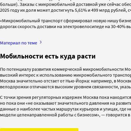
больше). Заказы с микромобильной доставкой уже сейчас обе
2025 году их доля может достигнуть 5,61% и 499 млрд рублей, с
«Микромобильный транспорт сформировал новую нишу бизнесов
дорогах скорость доставки на электровелосипеде на 30-40% вы
Материал по теме
Мобильности есть куда расти
По потенциалу развития коммерческой микромобильности Мос
высокий интерес к использованию микромобильного транспорта
Москва значительно отстает от Нью-Йорка: например, в Москве 
велодорожки отличаются высоким уровнем связанности, указы
С точки зрения регуляторных издержек Москва пока находитс
но пока они «не оказывают значительного давления на разви
данные о наиболее частых маршрутах курьеров и улицах, где
модели целенаправленной работы с бизнесом», — говорится в