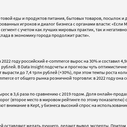
товой еды и продуктов питания, бытовых товаров, посылок и 
ованных игроков и диалог бизнеса с органами власти: «Если 
сегмент с учетом как лучших мировых практик, так и негативн
лада в экономику города продолжит расти».
2022 году российский e-commerce вырос на 30% и составил 4,986
н рублей. В Data Insight подсчеты и прогнозы чуть оптимистичне
ет вырасти до 7,4 трлн рублей (+30%), при этом темпы роста ко
mmerce от общего рынка розничной торговли: в 2022 году она с
 вырос в 3,6 раза по сравнению с 2019 годом. Доля онлайн-пр
дорог (второе место в мировом рейтинге по этому показателю)
ают внимание в Kept, у бизнеса высокий спрос на использовани
й оставляют желать лучшего, делают вывод эксперты. Притом