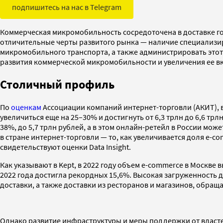
подпишитесь на нас в Telegram
Коммерческая микромобильность сосредоточена в доставке го
отличительные черты развитого рынка — наличие специализир
микромобильного транспорта, а также администрировать этот 
развития коммерческой микромобильности и увеличения ее вк
Столичный профиль
По
оценкам
Ассоциации компаний интернет-торговли (АКИТ), в 
увеличиться еще на 25–30% и достигнуть от 6,3 трлн до 6,6 трл
38%, до 5,7 трлн рублей, а в этом онлайн-ретейл в России мож
в стране интернет-торговли — то, как увеличивается доля e-co
свидетельствуют оценки Data Insight.
Как указывают в Kept, в 2022 году объем e-commerce в Москве
2022 года достигла рекордных 15,6%. Высокая загруженность 
доставки, а также доставки из ресторанов и магазинов, обращ
Однако развитие инфраструктуры и меры поддержки от власте