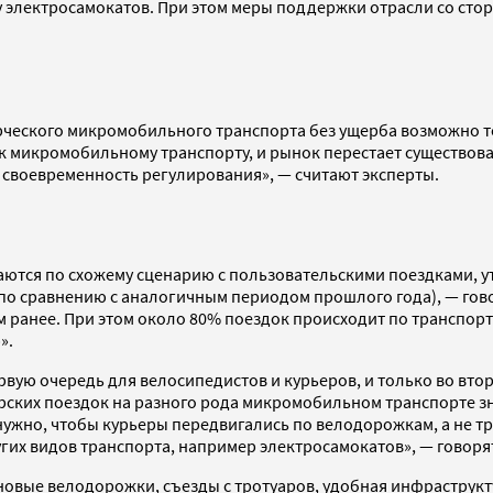
 электросамокатов. При этом меры поддержки отрасли со стор
рческого микромобильного транспорта без ущерба возможно т
ес к микромобильному транспорту, и рынок перестает существо
 своевременность регулирования», — считают эксперты.
тся по схожему сценарию с пользовательскими поездками, утв
 по сравнению с аналогичным периодом прошлого года), — гово
 ранее. При этом около 80% поездок происходит по транспортн
».
ую очередь для велосипедистов и курьеров, и только во втор
ерских поездок на разного рода микромобильном транспорте з
нужно, чтобы курьеры передвигались по велодорожкам, а не т
гих видов транспорта, например электросамокатов», — говоря
 новые велодорожки, съезды с тротуаров, удобная инфраструк