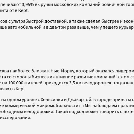
спечивают 3,95% выручки московских компаний розничной торг
читают в Kept.
 с ультрабыстрой доставкой, а также сделал быстрее и экон
ше автомобильной и в два-три раза выше, чем у пешего курьер
ква наиболее близка к Нью-Йорку, который оказался лидером
 со стороны бизнеса и активное развитие компаний в этом се
на 100 000 жителей приходится 3,5 км велодорожек, тогда как 
вают в Kept.
я на одном уровне с Хельсинки и Джакартой: в городе принят
тие коммерческой микромобильности». «Мы наблюдаем практик
 необходимы велодорожки. Такой подход может говорить о пот
 исследовании.