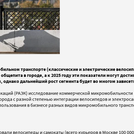
мобильном транспорте (классические и электрические велоси
общепита в городе, а к 2025 году эти показатели могут дост
 однако дальнейший рост сегмента будет во многом зависет
каций (РАЭК) исследование коммерческой микромобильности в
города с разной степенью интеграции велосипедов и электросам
пользования в бизнесе разных видов микромобильного транспо
али велосипеды и самокаты (всего курьеров в Москве 100 000 че