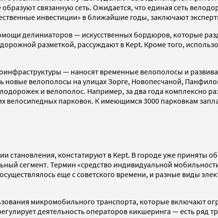
 не образуют связанную сеть. Ожидается, что единая сеть велодо
ственные инвестиции» в ближайшие годы, заключают эксперт
 помощи делиниаторов — искусственных бордюров, которые ра
 дорожной разметкой, рассуждают в Kept. Кроме того, использ
велоинфраструктуры — наносят временные велополосы и развив
ь новые велополосы на улицах Зорге, Новопесчаной, Панфилов
лодорожек и велополос. Например, за два года комплексно раз
их велосипедных парковок. К имеющимся 3000 парковкам запла
и становления, констатируют в Kept. В городе уже приняты о
ый сегмент. Термин «средство индивидуальной мобильности» (
осуществлялось еще с советского времени, и разные виды эл
зования микромобильного транспорта, которые включают огра
регулирует деятельность операторов кикшеринга — есть ряд т