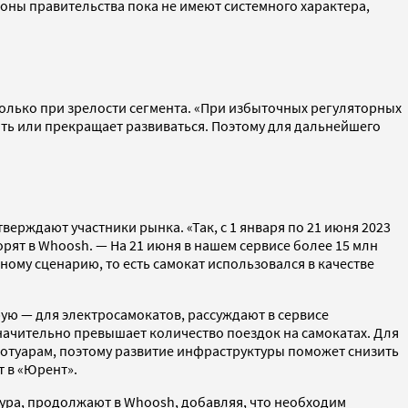
оны правительства пока не имеют системного характера,
олько при зрелости сегмента. «При избыточных регуляторных
вать или прекращает развиваться. Поэтому для дальнейшего
ерждают участники рынка. «Так, с 1 января по 21 июня 2023
рят в Whoosh. — На 21 июня в нашем сервисе более 15 млн
ому сценарию, то есть самокат использовался в качестве
ую — для электросамокатов, рассуждают в сервисе
начительно превышает количество поездок на самокатах. Для
ротуарам, поэтому развитие инфраструктуры поможет снизить
т в «Юрент».
тура, продолжают в Whoosh, добавляя, что необходим