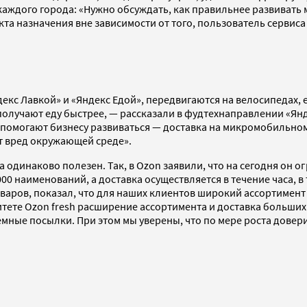
аждого города: «Нужно обсуждать, как правильнее развивать
кта назначения вне зависимости от того, пользователь сервис
с Лавкой» и «Яндекс Едой», передвигаются на велосипедах, е
 получают еду быстрее, — рассказали в фудтехнаправлении «Ян
омогают бизнесу развиваться — доставка на микромобильном 
т вред окружающей среде».
та одинаково полезен. Так, в Ozon заявили, что на сегодня он
000 наименований, а доставка осуществляется в течение часа, в
товаров, показал, что для наших клиентов широкий ассортиме
тете Ozon fresh расширение ассортимента и доставка больших 
мные посылки. При этом мы уверены, что по мере роста довер