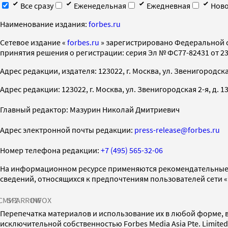
Все сразу
Еженедельная
Ежедневная
Ново
Наименование издания:
forbes.ru
Cетевое издание «
forbes.ru
» зарегистрировано Федеральной 
принятия решения о регистрации: серия Эл № ФС77-82431 от 23 
Адрес редакции, издателя: 123022, г. Москва, ул. Звенигородская 2-
Адрес редакции: 123022, г. Москва, ул. Звенигородская 2-я, д. 13, с
Главный редактор: Мазурин Николай Дмитриевич
Адрес электронной почты редакции:
press-release@forbes.ru
Номер телефона редакции:
+7 (495) 565-32-06
На информационном ресурсе применяются рекомендательные 
сведений, относящихся к предпочтениям пользователей сети 
СМИ2
SPARROW
INFOX
Перепечатка материалов и использование их в любой форме, в
исключительной собственностью Forbes Media Asia Pte. Limite