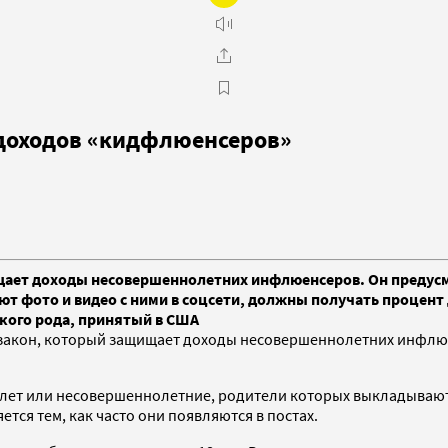
 доходов «кидфлюенсеров»
ает доходы несовершеннолетних инфлюенсеров. Он предусма
т фото и видео с ними в соцсети, должны получать процент
акого рода, принятый в США
закон, который защищает доходы несовершеннолетних инфлюен
6 лет или несовершеннолетние, родители которых выкладывают
тся тем, как часто они появляются в постах.