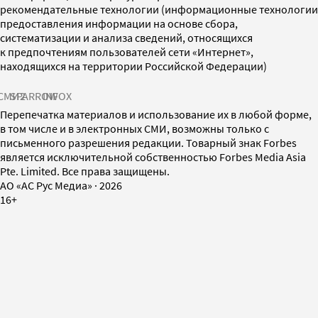
рекомендательные технологии (информационные технологии
предоставления информации на основе сбора,
систематизации и анализа сведений, относящихся
к предпочтениям пользователей сети «Интернет»,
находящихся на территории Российской Федерации)
СМИ2
SPARROW
INFOX
Перепечатка материалов и использование их в любой форме,
в том числе и в электронных СМИ, возможны только с
письменного разрешения редакции. Товарный знак Forbes
является исключительной собственностью Forbes Media Asia
Pte. Limited. Все права защищены.
AO «АС Рус Медиа»
·
2026
16+