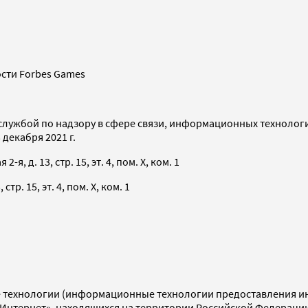
сти Forbes Games
службой по надзору в сфере связи, информационных технолог
декабря 2021 г.
я, д. 13, стр. 15, эт. 4, пом. X, ком. 1
тр. 15, эт. 4, пом. X, ком. 1
технологии (информационные технологии предоставления инф
«Интернет», находящихся на территории Российской Федераци