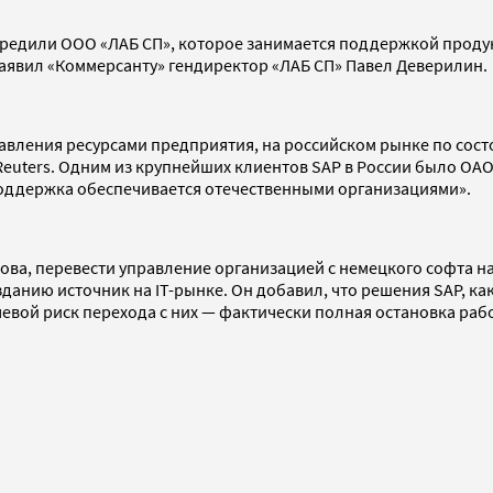
учредили ООО «ЛАБ СП», которое занимается поддержкой проду
заявил «Коммерсанту» гендиректор «ЛАБ СП» Павел Деверилин.
авления ресурсами предприятия, на российском рынке по состо
 Reuters. Одним из крупнейших клиентов SAP в России было О
хподдержка обеспечивается отечественными организациями».
ова, перевести управление организацией с немецкого софта н
зданию источник на IT-рынке. Он добавил, что решения SAP, ка
вой риск перехода с них — фактически полная остановка рабо