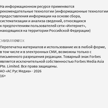
На информационном ресурсе применяются
рекомендательные технологии (информационные технологии
предоставления информации на основе сбора,
систематизации и анализа сведений, относящихся
к предпочтениям пользователей сети «Интернет»,
находящихся на территории Российской Федерации)
СМИ2
SPARROW
INFOX
Перепечатка материалов и использование их в любой форме,
в том числе и в электронных СМИ, возможны только с
письменного разрешения редакции. Товарный знак Forbes
является исключительной собственностью Forbes Media Asia
Pte. Limited. Все права защищены.
AO «АС Рус Медиа»
·
2026
16+