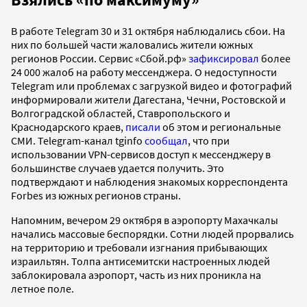
В работе Telegram 30 и 31 октября наблюдались сбои. На
них по большей части жаловались жители южных
регионов России. Сервис «Сбой.рф»
зафиксировал
более
24 000 жалоб на работу мессенджера. О недоступности
Telegram или проблемах с загрузкой видео и фотографий
информировали жители Дагестана, Чечни, Ростовской и
Волгоградской областей, Ставропольского и
Краснодарского краев,
писали
об этом и региональные
СМИ. Telegram-канал tginfo
сообщал
, что при
использовании VPN-сервисов доступ к мессенджеру в
большинстве случаев удается получить. Это
подтверждают и наблюдения знакомых корреспондента
Forbes из южных регионов страны.
Напомним, вечером 29 октября в аэропорту Махачкалы
начались массовые беспорядки. Сотни людей прорвались
на территорию и требовали изгнания прибывающих
израильтян. Толпа антисемитски настроенных людей
заблокировала аэропорт, часть из них проникла на
летное поле.