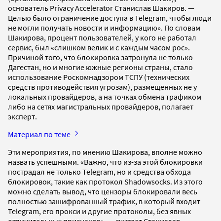
основатель Privacy Accelerator Станислав Шакиров. —
Целью было ограничение доступа в Telegram, чтобы люди
не могли получать новости и информацию». По словам
Шакирова, процент пользователей, у кого не работал
сервис, был «слишком велик и с каждым часом рос».
Причиной того, что блокировка затронула не только
Дагестан, но и многие южные регионы страны, стало
использование Роскомнадзором ТСПУ (технических
средств противодействия угрозам), размещенных не у
локальных провайдеров, а на точках обмена трафиком
либо на сетях магистральных провайдеров, полагает
эксперт.
Материал по теме
Эти мероприятия, по мнению Шакирова, вполне можно
назвать успешными. «Важно, что из-за этой блокировки
пострадал не только Telegram, но и средства обхода
блокировок, такие как протокол Shadowsocks. Из этого
можно сделать вывод, что цензоры блокировали весь
полностью зашифрованный трафик, в который входит
Telegram, его прокси и другие протоколы, без явных
отличительных признаков», — считает Станислав