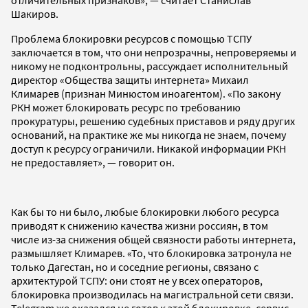
Шакиров.
Проблема блокировки ресурсов с помощью ТСПУ
заключается в том, что они непрозрачны, непроверяемы и
никому не подконтрольны, рассуждает исполнительный
директор «Общества защиты интернета» Михаил
Климарев (признан Минюстом иноагентом). «По закону
РКН может блокировать ресурс по требованию
прокуратуры, решению судебных приставов и ряду других
оснований, на практике же мы никогда не знаем, почему
доступ к ресурсу ограничили. Никакой информации РКН
не предоставляет», — говорит он.
Как бы то ни было, любые блокировки любого ресурса
приводят к снижению качества жизни россиян, в том
числе из-за снижения общей связности работы интернета,
размышляет Климарев. «То, что блокировка затронула не
только Дагестан, но и соседние регионы, связано с
архитектурой ТСПУ: они стоят не у всех операторов,
блокировка производилась на магистральной сети связи.
Telegram же оказался не готов к этой блокировке, сервис