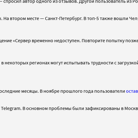
 спросил автор одного из отзывов. Другой пользователь из Ро
. На втором месте — Санкт-Петербург. В топ-5 также вошли Че
щение «Сервер временно недоступен. Повторите попытку позже»
 в некоторых регионах могут испытывать трудности с загрузко
последние месяцы. В ноябре прошлого года пользователи
оста
е Telegram. В основном проблемы были зафиксированы в Москв