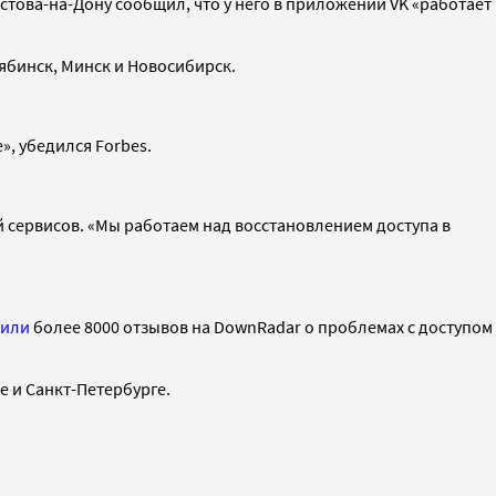
стова-на-Дону сообщил, что у него в приложении VK «работает
лябинск, Минск и Новосибирск.
, убедился Forbes.
й сервисов. «Мы работаем над восстановлением доступа в
вили
более 8000 отзывов на DownRadar о проблемах с доступом
е и Санкт-Петербурге.