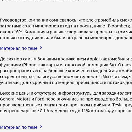
Руководство компании сомневалось, что электромобиль сможе
затратами сотен миллионов в год на проект, пишет Bloomberg.
около 16%. Компания и раньше сворачивала проекты, в том чис
столько сотрудников или были потрачены миллиарды долларо
Материал по теме
До сих пор самым большим достижением Apple в автомобильно
функциям iPhone, как карты и голосовой помощник Siri. Отка
распространить его на большее количество моделей автомобиле
сосредоточиться на искусственном интеллекте. «Мы считаем, 
учитывая долгосрочный потенциал прибыльности потоков дох
Высокие цены и отсутствие инфраструктуры для зарядки элек
General Motors и Ford переключились на производство больш
производственные показатели и прогнозы прибыли. Tesla преду
внутреннем рынке США замедлится до 11% в этом году с прогно
Материал по теме