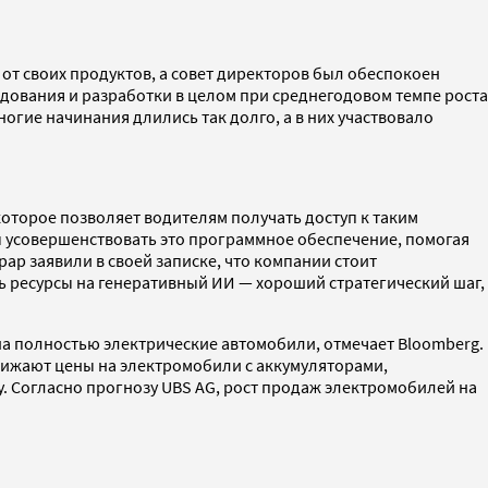
от своих продуктов, а совет директоров был обеспокоен
едования и разработки в целом при среднегодовом темпе роста
ногие начинания длились так долго, а в них участвовало
оторое позволяет водителям получать доступ к таким
бы усовершенствовать это программное обеспечение, помогая
ар заявили в своей записке, что компании стоит
ть ресурсы на генеративный ИИ — хороший стратегический шаг,
на полностью электрические автомобили, отмечает Bloomberg.
нижают цены на электромобили с аккумуляторами,
у. Согласно прогнозу UBS AG, рост продаж электромобилей на