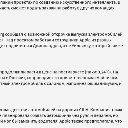
пании проектах по созданию искусственного интеллекта. В
асть сможет подать заявки на работу в других командах
berg сообщал о возможной отсрочке выпуска электромобилей
с». Над проектом работали сотрудники Apple из разных
дет подчиняться Джаннандреа, а не Уильямсу, который также
и продолжили расти в цене на постмаркете (плюс 0,24%). На
вана в России), сопроводив его приветственным смайликом.
илотный электромобиль с салоном, напоминающим лимузин, и
вовав десятки автомобилей на дорогах США. Компания также
e планировала создать автомобиль без руля и педалей, но
й мог бы заменить водителя. Apple также предполагала, что