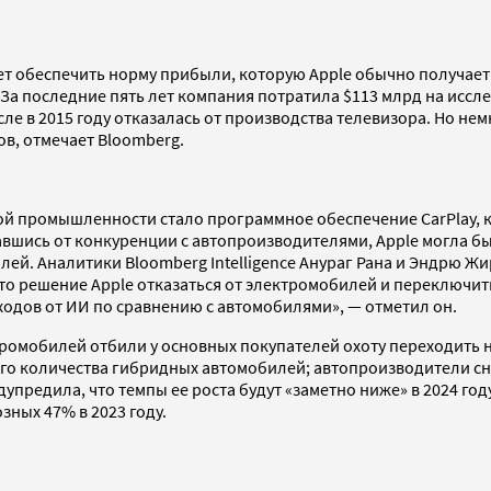
т обеспечить норму прибыли, которую Apple обычно получает 
 За последние пять лет компания потратила $113 млрд на иссл
ле в 2015 году отказалась от производства телевизора. Но нем
в, отмечает Bloomberg.
й промышленности стало программное обеспечение CarPlay, к
завшись от конкуренции с автопроизводителями, Apple могла 
й. Аналитики Bloomberg Intelligence Анураг Рана и Эндрю Жир
что решение Apple отказаться от электромобилей и переключи
одов от ИИ по сравнению с автомобилями», — отметил он.
тромобилей отбили у основных покупателей охоту переходить 
его количества гибридных автомобилей; автопроизводители с
предила, что темпы ее роста будут «заметно ниже» в 2024 год
зных 47% в 2023 году.