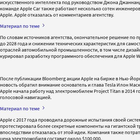
искусственного интеллекта под руководством Джона Джаннанд
команде Apple Car также работают несколько сотен инженеров
Apple. Apple отказалась от комментариев агентству.
Материал по теме
По словам источников агентства, окончательное решение по 
до 2028 года и снижении технических характеристик для самос
отраслей автомобильной промышленности, в том числе дизайне
курировал разработку программного обеспечения для Apple W
После публикации Bloomberg акции Apple на бирже в Нью-Йо
новость обратил внимание основатель и глава Tesla Илон Маск
Аpple начала работу над электромобилем Project Titan в 201
голосовой навигацией.
Материал по теме
Apple с 2017 года проводила дорожные испытания своей систе
протестировала более секретные компоненты на гигантской тра
впоследствии отказалась от этой идеи. Компания также потра
цена электромобиля составит около $100 000.