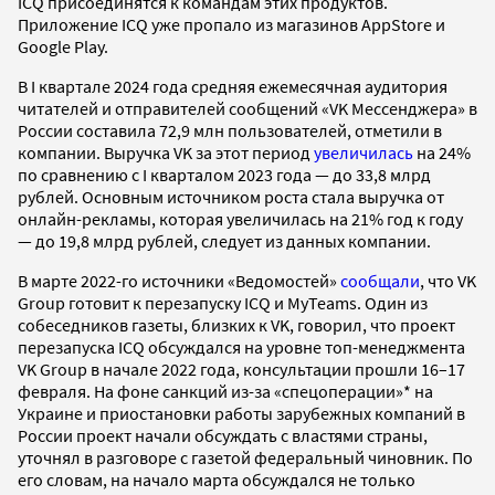
ICQ присоединятся к командам этих продуктов.
Приложение ICQ уже пропало из магазинов AppStore и
Google Play.
В I квартале 2024 года средняя ежемесячная аудитория
читателей и отправителей сообщений «VK Мессенджера» в
России составила 72,9 млн пользователей, отметили в
компании. Выручка VK за этот период
увеличилась
на 24%
по сравнению с I кварталом 2023 года — до 33,8 млрд
рублей. Основным источником роста стала выручка от
онлайн-рекламы, которая увеличилась на 21% год к году
— до 19,8 млрд рублей, следует из данных компании.
В марте 2022-го источники «Ведомостей»
сообщали
, что VK
Group готовит к перезапуску ICQ и MyTeams. Один из
собеседников газеты, близких к VK, говорил, что проект
перезапуска ICQ обсуждался на уровне топ-менеджмента
VK Group в начале 2022 года, консультации прошли 16–17
февраля. На фоне санкций из-за «спецоперации»* на
Украине и приостановки работы зарубежных компаний в
России проект начали обсуждать с властями страны,
уточнял в разговоре с газетой федеральный чиновник. По
его словам, на начало марта обсуждался не только