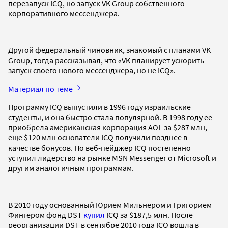
перезапуск ICQ, но запуск VK Group собственного
корпоративного мессенджера.
Другой федеральный чиновник, знакомый с планами VK
Group, тогда рассказывал, что «VK планирует ускорить
запуск своего нового мессенджера, но не ICQ».
Материал по теме
Программу ICQ выпустили в 1996 году израильские
студенты, и она быстро стала популярной. В 1998 году ее
приобрела американская корпорация AOL за $287 млн,
еще $120 млн основатели ICQ получили позднее в
качестве бонусов. Но веб-пейджер ICQ постепенно
уступил лидерство на рынке MSN Messenger от Microsoft и
другим аналогичным программам.
В 2010 году основанный Юрием Мильнером и Григорием
Фингером фонд DST
купил
ICQ за $187,5 млн. После
реорганизации DST в сентябре 2010 года ICQ вошла в