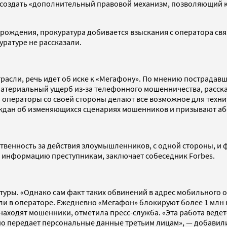
ны создать «дополнительный правовой механизм, позволяющий
рождения, прокуратура добивается взыскания с оператора связ
уратуре не рассказали.
расли, речь идет об иске к «Мегафону». По мнению пострадав
материальный ущерб из-за телефонного мошенничества, расска
я операторы со своей стороны делают все возможное для техн
аждан об изменяющихся сценариях мошенников и призывают аб
ственность за действия злоумышленников, с одной стороны, и
 информацию преступникам, заключает собеседник Forbes.
ратуры. «Однако сам факт таких обвинений в адрес мобильного
ли в операторе. Ежедневно «Мегафон» блокируют более 1 млн
аходят мошенники, отметила пресс-служба. «Эта работа ведетс
ьно передает персональные данные третьим лицам», — добавили