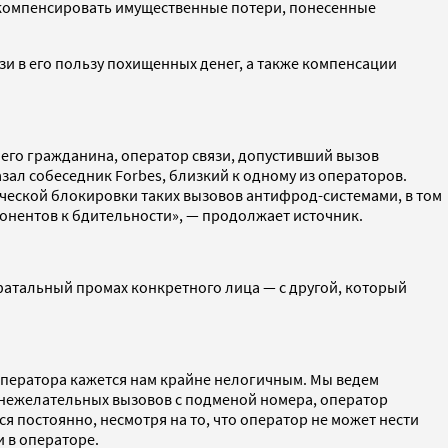
 компенсировать имущественные потери, понесенные
и в его пользу похищенных денег, а также компенсации
шего гражданина, оператор связи, допустивший вызов
зал собеседник Forbes, близкий к одному из операторов.
ической блокировки таких вызовов антифрод-системами, в том
онентов к бдительности», — продолжает источник.
 фатальный промах конкретного лица — с другой, который
 оператора кажется нам крайне нелогичным. Мы ведем
 нежелательных вызовов с подменой номера, оператор
я постоянно, несмотря на то, что оператор не может нести
 в операторе.