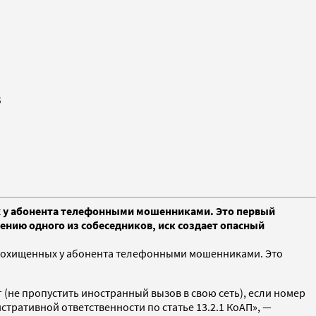
в
ых у абонента телефонными мошенниками. Это первый
ению одного из собеседников, иск создает опасный
в, похищенных у абонента телефонными мошенниками. Это
(не пропустить иностранный вызов в свою сеть), если номер
тративной ответственности по статье 13.2.1 КоАП», —