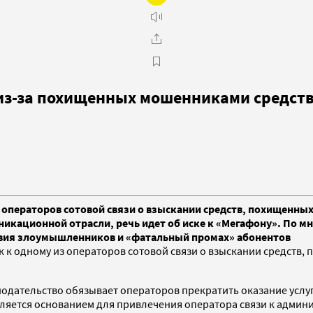
 из-за похищенных мошенниками средст
з операторов сотовой связи о взыскании средств, похищенн
икационной отрасли, речь идет об иске к «Мегафону». По мн
ствия злоумышленников и «фатальный промах» абонентов
иск к одному из операторов сотовой связи о взыскании средст
дательство обязывает операторов прекратить оказание услуг 
яется основанием для привлечения оператора связи к админис