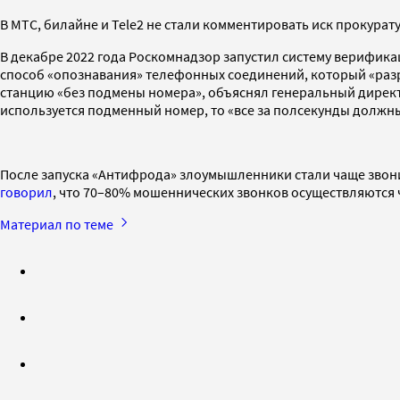
В МТС, билайне и Tele2 не стали комментировать иск прокурат
В декабре 2022 года Роскомнадзор запустил систему верифик
способ «опознавания» телефонных соединений, который «разр
станцию «без подмены номера», объяснял генеральный директ
используется подменный номер, то «все за полсекунды должны
После запуска «Антифрода» злоумышленники стали чаще звонит
говорил
, что 70–80% мошеннических звонков осуществляются 
Материал по теме