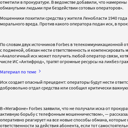
отметили в прокуратуре. В ведомстве добавили, что намере
обманутыми людьми при бездействии сотовых операторов».
Мошенники похитили средства у жителя Ленобласти 1940 года 
морального вреда. Против какого оператора подан иск, в прок
По словам двух источников Forbes в телекоммуникационной от
с подменой, обязан нести ответственность и компенсировать 
«Аналогичный иск может получить любой оператор связи, хот
числе ИС «Антифрод», тратят огромные ресурсы на ликбез гр
Материал по теме
Иск создает опасный прецедент: операторы будут нести ответ
добровольно отдал средства или сообщил критически важную
В «Мегафоне» Forbes заявили, что не получали иска от проку
активную борьбу с телефонным мошенничеством», — рассказа
оперативно реагирует на все новые способы обмана, которые н
ответственности за действия абонента, если тот самостоятел