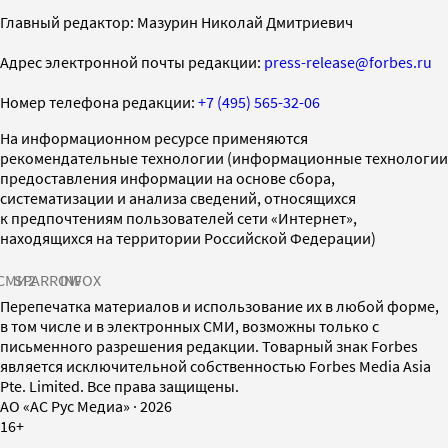
Главный редактор: Мазурин Николай Дмитриевич
Адрес электронной почты редакции:
press-release@forbes.ru
Номер телефона редакции:
+7 (495) 565-32-06
На информационном ресурсе применяются
рекомендательные технологии (информационные технологии
предоставления информации на основе сбора,
систематизации и анализа сведений, относящихся
к предпочтениям пользователей сети «Интернет»,
находящихся на территории Российской Федерации)
СМИ2
SPARROW
INFOX
Перепечатка материалов и использование их в любой форме,
в том числе и в электронных СМИ, возможны только с
письменного разрешения редакции. Товарный знак Forbes
является исключительной собственностью Forbes Media Asia
Pte. Limited. Все права защищены.
AO «АС Рус Медиа»
·
2026
16+