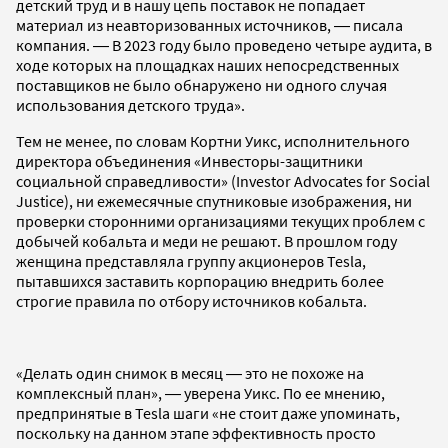
детский труд и в нашу цепь поставок не попадает
материал из неавторизованных источников, ― писала
компания. ― В 2023 году было проведено четыре аудита, в
ходе которых на площадках наших непосредственных
поставщиков не было обнаружено ни одного случая
использования детского труда».
Тем не менее, по словам Кортни Уикс, исполнительного
директора объединения «Инвесторы-защитники
социальной справедливости» (Investor Advocates for Social
Justice), ни ежемесячные спутниковые изображения, ни
проверки сторонними организациями текущих проблем с
добычей кобальта и меди не решают. В прошлом году
женщина представляла группу акционеров Tesla,
пытавшихся заставить корпорацию внедрить более
строгие правила по отбору источников кобальта.
«Делать один снимок в месяц ― это не похоже на
комплексный план», ― уверена Уикс. По ее мнению,
предпринятые в Tesla шаги «не стоит даже упоминать,
поскольку на данном этапе эффективность просто