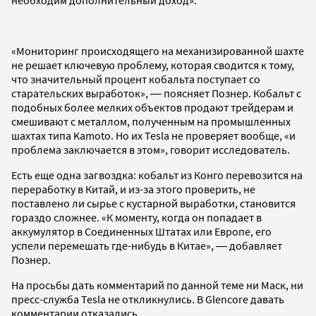
«Мониторинг происходящего на механизированной шахте
не решает ключевую проблему, которая сводится к тому,
что значительный процент кобальта поступает со
старательских выработок», ― поясняет Познер. Кобальт с
подобных более мелких объектов продают трейдерам и
смешивают с металлом, полученным на промышленных
шахтах типа Kamoto. Но их Tesla не проверяет вообще, «и
проблема заключается в этом», говорит исследователь.
Есть еще одна загвоздка: кобальт из Конго перевозится на
переработку в Китай, и из-за этого проверить, не
поставлено ли сырье с кустарной выработки, становится
гораздо сложнее. «К моменту, когда он попадает в
аккумулятор в Соединенных Штатах или Европе, его
успели перемешать где-нибудь в Китае», ― добавляет
Познер.
На просьбы дать комментарий по данной теме ни Маск, ни
пресс-служба Tesla не откликнулись. В Glencore давать
комментарии отказались.