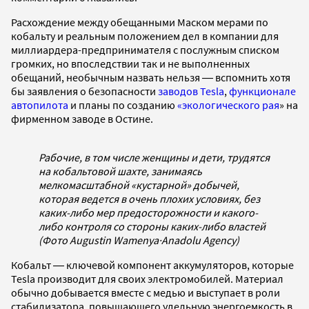
Расхождение между обещанными Маском мерами по
кобальту и реальным положением дел в компании для
миллиардера-предпринимателя с послужным списком
громких, но впоследствии так и не выполненных
обещаний, необычным назвать нельзя ― вспомнить хотя
бы заявления о безопасности
заводов Tesla
,
функционале
автопилота
и планы по созданию
«экологического рая
» на
фирменном заводе в Остине.
Рабочие, в том числе женщины и дети, трудятся
на кобальтовой шахте, занимаясь
мелкомасштабной «кустарной» добычей,
которая ведется в очень плохих условиях, без
каких-либо мер предосторожности и какого-
либо контроля со стороны каких-либо властей
(Фото Augustin Wamenya
·
Anadolu Agency)
Кобальт ― ключевой компонент аккумуляторов, которые
Tesla производит для своих электромобилей. Материал
обычно добывается вместе с медью и выступает в роли
стабилизатора, повышающего удельную энергоемкость в