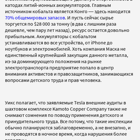
катодах литий-ионных аккумуляторов. Главным
источником кобальта является Конго ― здесь находится
70% общемировых запасов
. И пусть сейчас сырье
торгуется по $28 000 за тонну (в два с лишним раза
дешевле, чем пару лет назад), ресурс остается довольно
прибыльным. Аккумуляторы с кобальтом
устанавливаются во все устройства, от iPhone до
ноутбуков и электромобилей. Хоть компания Маска не
единственный крупнейший закупщик данного металла,
из-за доминирующего положения на рынке
электротранспорта предприятие попало в центр
внимания активистов и правозащитников, занимающихся
вопросами детского труда и прав человека.
Уикс полагает, что заявляемые Tesla внешние аудиты в
шахтовом комплексе Kamoto Copper Company также не
снимают сомнения по поводу применения детского и
принудительного труда. Все потому, что такие инспекции
обычно планируются заблаговременно, а не внезапно, и
не проводятся в ночное время, когда нарушения более
вероятны.