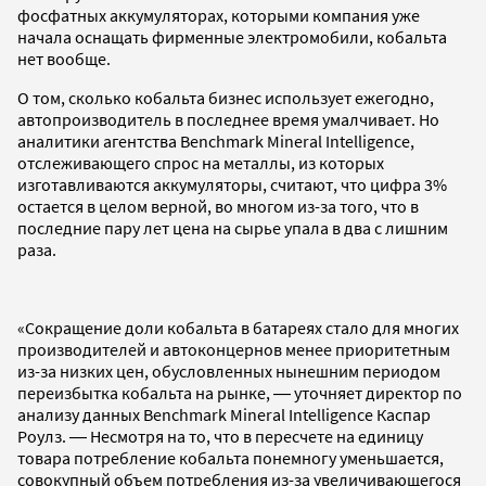
фосфатных аккумуляторах, которыми компания уже
начала оснащать фирменные электромобили, кобальта
нет вообще.
О том, сколько кобальта бизнес использует ежегодно,
автопроизводитель в последнее время умалчивает. Но
аналитики агентства Benchmark Mineral Intelligence,
отслеживающего спрос на металлы, из которых
изготавливаются аккумуляторы, считают, что цифра 3%
остается в целом верной, во многом из-за того, что в
последние пару лет цена на сырье упала в два с лишним
раза.
«Сокращение доли кобальта в батареях стало для многих
производителей и автоконцернов менее приоритетным
из-за низких цен, обусловленных нынешним периодом
переизбытка кобальта на рынке, ― уточняет директор по
анализу данных Benchmark Mineral Intelligence Каспар
Роулз. ― Несмотря на то, что в пересчете на единицу
товара потребление кобальта понемногу уменьшается,
совокупный объем потребления из-за увеличивающегося