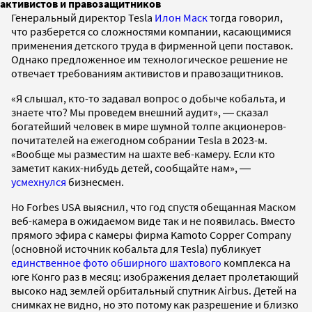
активистов и правозащитников
Генеральный директор Tesla
Илон Маск
тогда говорил,
что разберется со сложностями компании, касающимися
применения детского труда в фирменной цепи поставок.
Однако предложенное им технологическое решение не
отвечает требованиям активистов и правозащитников.
«Я слышал, кто-то задавал вопрос о добыче кобальта, и
знаете что? Мы проведем внешний аудит», ― сказал
богатейший человек в мире шумной толпе акционеров-
почитателей на ежегодном собрании Tesla в 2023-м.
«Вообще мы разместим на шахте веб-камеру. Если кто
заметит каких-нибудь детей, сообщайте нам», ―
усмехнулся
бизнесмен.
Но Forbes USA выяснил, что год спустя обещанная Маском
веб-камера в ожидаемом виде так и не появилась. Вместо
прямого эфира с камеры фирма Kamoto Copper Company
(основной источник кобальта для Tesla) публикует
единственное фото обширного шахтового
комплекса на
юге Конго раз в месяц: изображения делает пролетающий
высоко над землей орбитальный спутник Airbus. Детей на
снимках не видно, но это потому как разрешение и близко