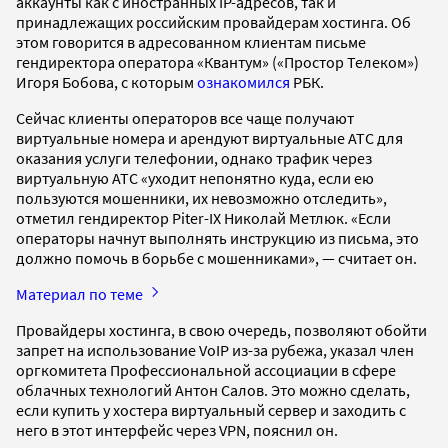
аккаунты как с иностранных IP-адресов, так и
принадлежащих российским провайдерам хостинга. Об
этом говорится в адресованном клиентам письме
гендиректора оператора «Квантум» («Простор Телеком»)
Игоря Бобова, с которым
ознакомился
РБК.
Сейчас клиенты операторов все чаще получают
виртуальные номера и арендуют виртуальные АТС для
оказания услуги телефонии, однако трафик через
виртуальную АТС «уходит непонятно куда, если ею
пользуются мошенники, их невозможно отследить»,
отметил гендиректор Piter-IX Николай Метлюк. «Если
операторы начнут выполнять инструкцию из письма, это
должно помочь в борьбе с мошенниками», — считает он.
Материал по теме
Провайдеры хостинга, в свою очередь, позволяют обойти
запрет на использование VoIP из-за рубежа, указал член
оргкомитета Профессиональной ассоциации в сфере
облачных технологий Антон Салов. Это можно сделать,
если купить у хостера виртуальный сервер и заходить с
него в этот интерфейс через VPN, пояснил он.