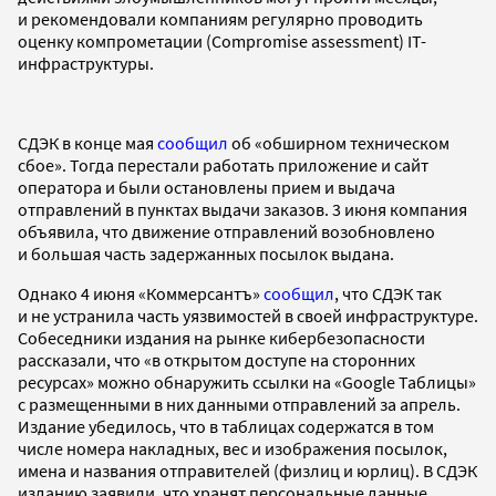
и рекомендовали компаниям регулярно проводить
оценку компрометации (Compromise assessment) IT-
инфраструктуры.
СДЭК в конце мая
сообщил
об «обширном техническом
сбое». Тогда перестали работать приложение и сайт
оператора и были остановлены прием и выдача
отправлений в пунктах выдачи заказов. 3 июня компания
объявила, что движение отправлений возобновлено
и большая часть задержанных посылок выдана.
Однако 4 июня «Коммерсантъ»
сообщил
, что СДЭК так
и не устранила часть уязвимостей в своей инфраструктуре.
Собеседники издания на рынке кибербезопасности
рассказали, что «в открытом доступе на сторонних
ресурсах» можно обнаружить ссылки на «Google Таблицы»
с размещенными в них данными отправлений за апрель.
Издание убедилось, что в таблицах содержатся в том
числе номера накладных, вес и изображения посылок,
имена и названия отправителей (физлиц и юрлиц). В СДЭК
изданию заявили, что хранят персональные данные