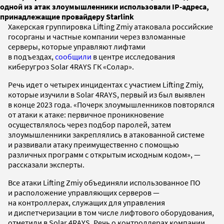
одной из атак злоумышленники использовали IP-адреса,
принадлежащие провайдеру Starlink
Хакерская группировка Lifting Zmiy атаковала российские
госорганы и частные компании через взломанные
серверы, которые управляют лифтами
в подъездах,
сообщили
в центре исследования
киберугроз Solar 4RAYS ГК «Солар».
Речь идет о четырех инцидентах с участием Lifting Zmiy,
которые изучили в Solar 4RAYS, первый из был выявлен
в конце 2023 года. «Почерк злоумышленников повторялся
от атаки к атаке: первичное проникновение
осуществлялось через подбор паролей, затем
злоумышленники закреплялись в атакованной системе
и развивали атаку преимущественно с помощью
различных программ с открытым исходным кодом», —
рассказали эксперты.
Все атаки Lifting Zmiy объединяли использованное ПО
и расположение управляющих серверов —
на контроллерах, служащих для управления
и диспетчеризации в том числе лифтового оборудования,
отметили в Solar 4RAYS. Речь о контроллерах компании