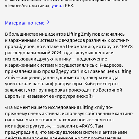
«Текон-Автоматика»,
узнал
РБК.
Материал по теме
В большинстве инцидентов Lifting Zmiy подключались
к зараженным системам с IP-адресов различных хостинг-
провайдеров, но в атаке на IT-компанию, которую в 4RAYS
расследовали зимой 2024 года, злоумышленники
использовали другую тактику — подключение
к зараженным системам осуществлялись с IP-адресов,
принадлежащих провайдеру Starlink. Главная цель Lifting
Zmiy — хищение данных, кроме того, хакеры иногда
уничтожали часть инфраструктуры. Киберэксперты
заявляют, что группировка происходит из Восточной
Европы и называют ее «проукраинской».
«На момент нашего исследования Lifting Zmiy по-
прежнему очень активна: используя собственные хантинг-
системы, мы постоянно находим новые элементы
их инфраструктуры», — заявили в 4RAYS. Там
предупредили, что между взломом систем и активными
действиями злоумышленников могут пройти месяцы,