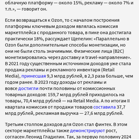
облачную платформу — около 15%, рекламу — около 7% и
т.п.», — говорит он.
Если возвращаться к Ozon, то с началом построения
платформы ключевым доходом являлась комиссия
маркетплейса с проданного товара, в пике она достигала
практически 18%, рассуждает Щепелин: «Параллельно в
Ozon были дополнительные способы монетизации, но
они не были столь значимыми. Физические лица (B2C)
монетизировались через доставку и travel-направление».
В 2021 году существенным источником доходов уже стала
продажа рекламы и рекламного инвентаря (Retail
Media),
принесшая
9,3 млрд рублей, в 2,3 раза больше, чем
годом ранее. В 2023 году доходы от рекламы и
вовсе
достигли
почти половины от комиссионных
товарных доходов: 159,7 млрд рублей приходилось на
товары, 70,4 млрд рублей — на Retail Media. А по итогам II
квартала комиссия от продажи товаров
составила
37,7
млрд рублей, рекламная выручка — 27,6 млрд рублей.
Третьим столпом доходов для Ozon стал финтех. В этом
секторе маркетплейсы также
демонстрируют
рост,
согласен Леонид Гладилин. Так, за первую половину 2024