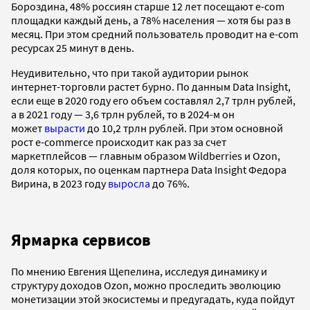
Бороздина, 48% россиян старше 12 лет посещают e-com
площадки каждый день, а 78% населения — хотя бы раз в
месяц. При этом средний пользователь проводит на e-com
ресурсах 25 минут в день.
Неудивительно, что при такой аудитории рынок
интернет-торговли растет бурно. По данным Data Insight,
если еще в 2020 году его объем составлял 2,7 трлн рублей,
а в 2021 году — 3,6 трлн рублей, то в 2024-м он
может
вырасти
до 10,2 трлн рублей. При этом основной
рост e-commerce происходит как раз за счет
маркетплейсов — главным образом Wildberries и Ozon,
доля которых, по оценкам партнера Data Insight Федора
Вирина, в 2023 году
выросла
до 76%.
Ярмарка сервисов
По мнению Евгения Щепелина, исследуя динамику и
структуру доходов Ozon, можно проследить эволюцию
монетизации этой экосистемы и предугадать, куда пойдут