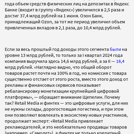
года объем средств физических лиц на депозитах в Яндекс
Банке (входит в группу «Яндекс») увеличился в 2,5 раза и
достиг 37,4 млрд рублей на 1 июня. Озон Банк,
принадлежащий Ozon, за тот же период увеличил объем
привлеченных вкладов в 2,1 раза, до 10,4 млрд рублей.
Если за весь прошлый год доходы этого сегмента
были
на
уровне 13 млрд рублей, то только за I квартал 2024 года
компания выручила здесь 14,6 млрд рублей, а за II —
18,4
млрд рублей. «Наглядно видно, что общий оборот
товаров растет почти на 100% в год, но комиссия с товара
существенно отстает от этого роста, вместо этого доход от
рекламы и финансовых сервисов показывает
ребалансировку монетизации крупнейшей цифровой
платформы», — обращает внимание Щепелин. Почему
так? Retail Media и финтех — это цифровые услуги, для них
не нужны склады, дорогостоящая логистика, и при этом
они позволяют вовлекать в экосистему новых участников,
продолжает эксперт: «Retail Media привлекает
рекламодателей, и это необязательно продавцы товаров
(например, «Самолет»), а финтех не только кредитный