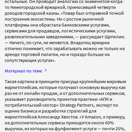
остальные. Он проводит аналогию со знаменитой когда-
то Нижегородской ярмаркой, приносившей четверти
доходов городской казны. «Товар был отправной точкой
построения экосистемы. Но с ростом рыночной
платформы она обрастала банковскими услугами,
сервисами для продавцов, логистическими услугами,
развлекательными заведениями, — рассуждает Щепелин.
— Ничего, по сути, не меняется. Владелец ярмарки
отлично понимает, что зарабатывать можно не только на
аренде торговой палатки, но и гораздо больше на
сопутствующих услугах».
Материал по теме
Такая картина в принципе присуща крупнейшим мировым
маркетплейсам, которые получают основную выручку как
раз не от онлайн-продаж, а от дополнительных сервисов,
указывает руководитель проектов практики «АПК и
потребительский сектор» Strategy Partners, эксперт по
оценке бизнеса и разработке стратегий для
маркетплейсов Александр Хвостов. «У Amazon, к примеру,
на дополнительные сервисы приходится около 60%
выручки, из которых на фулфилмент-услуги — почти 25%,