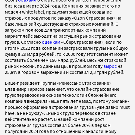
бизнеса в марте 2024 года. Компания развивает его по
модели white label, предусматривающей создание
страховых продуктов по заказу «Ozon Страхования» на
базе лицензий существующих страховых компаний. С
запуском полисов для транспортных компаний
маркетплейс выходит на растущий рынок страхования
грузов. Согласно
оценкам
«СберСтрахования», если по
итогам 2022 года компании застраховали грузы на общую
сумму в 29 млрд рублей, то к 2030 году этот сегмент может
составить более чем 150 млрд рублей. Весь же страховой
рынок России, по данным ЦБ, в прошлом году
вырос
на
25,8% в годовом выражении и составил 2,3 трлн рублей.
Вице-президент Группы «Ренессанс Страхование»
Владимир Тарасов замечает, что онлайн-страхование
грузоперевозок на основе технологии блокчейн его
компания внедрила «еще пять лет назад, поэтому онлайн-
процесс оформления страхования грузов «уже давно must
have, а не ноу-хау». «Рынок грузоперевозок в стране
действительно растет. В нашей компании рост
страхования грузов составил более 20% в первом
полугодии 2024 года по отношению к аналогичному