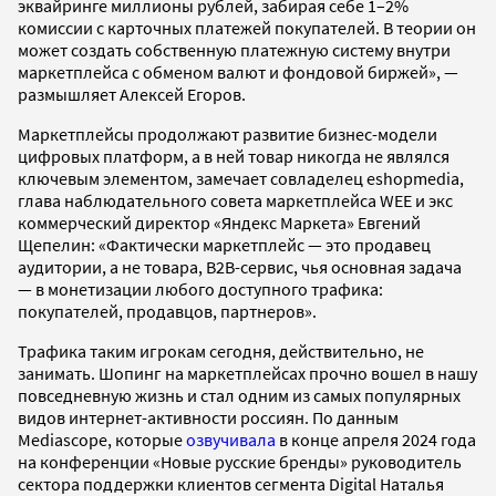
эквайринге миллионы рублей, забирая себе 1–2%
комиссии с карточных платежей покупателей. В теории он
может создать собственную платежную систему внутри
маркетплейса с обменом валют и фондовой биржей», —
размышляет Алексей Егоров.
Маркетплейсы продолжают развитие бизнес-модели
цифровых платформ, а в ней товар никогда не являлся
ключевым элементом, замечает совладелец eshopmedia,
глава наблюдательного совета маркетплейса WEE и экс
коммерческий директор «Яндекс Маркета» Евгений
Щепелин: «Фактически маркетплейс — это продавец
аудитории, а не товара, B2B-сервис, чья основная задача
— в монетизации любого доступного трафика:
покупателей, продавцов, партнеров».
Трафика таким игрокам сегодня, действительно, не
занимать. Шопинг на маркетплейсах прочно вошел в нашу
повседневную жизнь и стал одним из самых популярных
видов интернет-активности россиян. По данным
Mediascope, которые
озвучивала
в конце апреля 2024 года
на конференции «Новые русские бренды» руководитель
сектора поддержки клиентов сегмента Digital Наталья