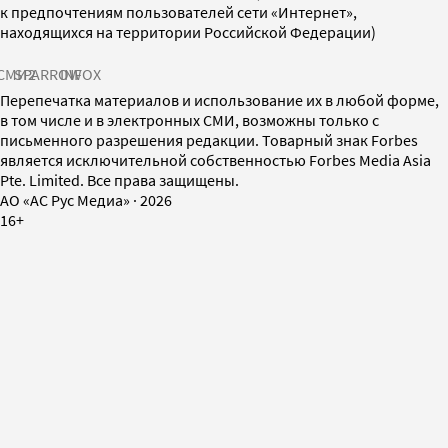
к предпочтениям пользователей сети «Интернет»,
находящихся на территории Российской Федерации)
СМИ2
SPARROW
INFOX
Перепечатка материалов и использование их в любой форме,
в том числе и в электронных СМИ, возможны только с
письменного разрешения редакции. Товарный знак Forbes
является исключительной собственностью Forbes Media Asia
Pte. Limited. Все права защищены.
AO «АС Рус Медиа»
·
2026
16+