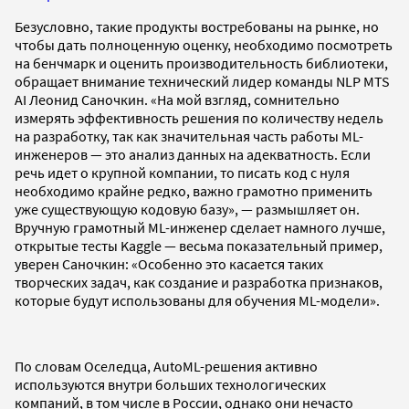
Безусловно, такие продукты востребованы на рынке, но
чтобы дать полноценную оценку, необходимо посмотреть
на бенчмарк и оценить производительность библиотеки,
обращает внимание технический лидер команды NLP MTS
AI Леонид Саночкин. «На мой взгляд, сомнительно
измерять эффективность решения по количеству недель
на разработку, так как значительная часть работы ML-
инженеров — это анализ данных на адекватность. Если
речь идет о крупной компании, то писать код с нуля
необходимо крайне редко, важно грамотно применить
уже существующую кодовую базу», — размышляет он.
Вручную грамотный ML-инженер сделает намного лучше,
открытые тесты Kaggle — весьма показательный пример,
уверен Саночкин: «Особенно это касается таких
творческих задач, как создание и разработка признаков,
которые будут использованы для обучения ML-модели».
По словам Оселедца, AutoML-решения активно
используются внутри больших технологических
компаний, в том числе в Росcии, однако они нечасто