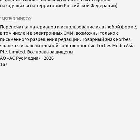
находящихся на территории Российской Федерации)
СМИ2
SPARROW
INFOX
Перепечатка материалов и использование их в любой форме,
в том числе и в электронных СМИ, возможны только с
письменного разрешения редакции. Товарный знак Forbes
является исключительной собственностью Forbes Media Asia
Pte. Limited. Все права защищены.
AO «АС Рус Медиа»
·
2026
16+