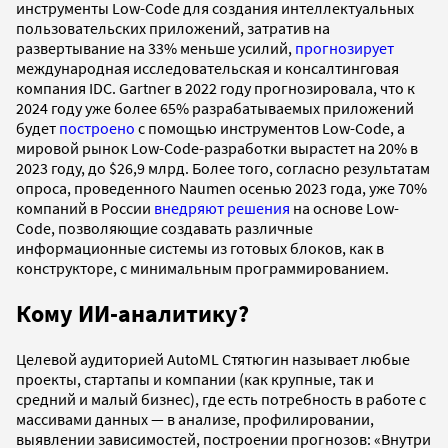
инструменты Low-Code для создания интеллектуальных
пользовательских приложений, затратив на
развертывание на 33% меньше усилий,
прогнозирует
международная исследовательская и консалтинговая
компания IDC. Gartner в 2022 году прогнозировала, что к
2024 году уже более 65% разрабатываемых приложений
будет
построено
с помощью инструментов Low-Code, а
мировой рынок Low-Code-разработки вырастет на 20% в
2023 году, до $26,9 млрд. Более того, согласно результатам
опроса, проведенного Naumen осенью 2023 года, уже 70%
компаний в России
внедряют решения
на основе Low-
Code, позволяющие создавать различные
информационные системы из готовых блоков, как в
конструкторе, с минимальным программированием.
Кому ИИ-аналитику?
Целевой аудиторией AutoML Стятюгин называет любые
проекты, стартапы и компании (как крупные, так и
средний и малый бизнес), где есть потребность в работе с
массивами данных — в анализе, профилировании,
выявлении зависимостей, построении прогнозов: «Внутри