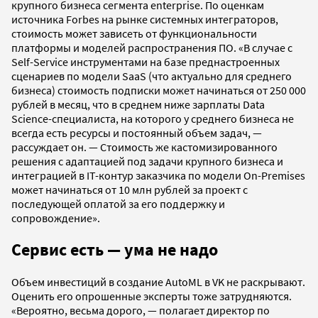
крупного бизнеса сегмента enterprise. По оценкам
источника Forbes на рынке системных интеграторов,
стоимость может зависеть от функциональности
платформы и моделей распространения ПО. «В случае с
Self-Service инструментами на базе преднастроенных
сценариев по модели SaaS (что актуально для среднего
бизнеса) стоимость подписки может начинаться от 250 000
рублей в месяц, что в среднем ниже зарплаты Data
Science-специалиста, на которого у среднего бизнеса не
всегда есть ресурсы и постоянный объем задач, —
рассуждает он. — Стоимость же кастомизированного
решения с адаптацией под задачи крупного бизнеса и
интеграцией в IT-контур заказчика по модели Оn-Рremises
может начинаться от 10 млн рублей за проект с
последующей оплатой за его поддержку и
сопровождение».
Сервис есть — ума не надо
Объем инвестиций в создание AutoML в VK не раскрывают.
Оценить его опрошенные эксперты тоже затрудняются.
«Вероятно, весьма дорого, — полагает директор по