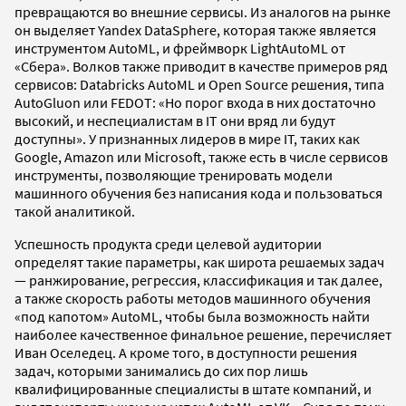
превращаются во внешние сервисы. Из аналогов на рынке
он выделяет Yandex DataSphere, которая также является
инструментом AutoML, и фреймворк LightAutoML от
«Сбера». Волков также приводит в качестве примеров ряд
сервисов: Databricks AutoML и Оpen Source решения, типа
AutoGluon или FEDOT: «Но порог входа в них достаточно
высокий, и неспециалистам в IT они вряд ли будут
доступны». У признанных лидеров в мире IT, таких как
Google, Amazon или Microsoft, также есть в числе сервисов
инструменты, позволяющие тренировать модели
машинного обучения без написания кода и пользоваться
такой аналитикой.
Успешность продукта среди целевой аудитории
определят такие параметры, как широта решаемых задач
— ранжирование, регрессия, классификация и так далее,
а также скорость работы методов машинного обучения
«под капотом» AutoML, чтобы была возможность найти
наиболее качественное финальное решение, перечисляет
Иван Оселедец. А кроме того, в доступности решения
задач, которыми занимались до сих пор лишь
квалифицированные специалисты в штате компаний, и