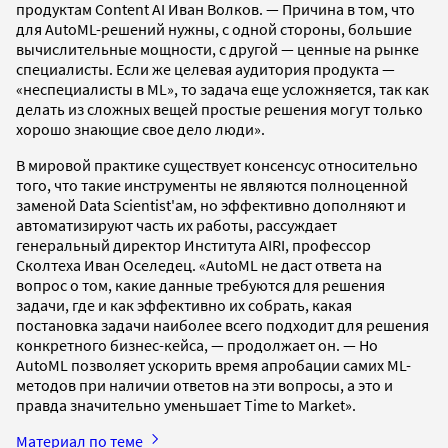
продуктам Content AI Иван Волков. — Причина в том, что
для AutoML-решений нужны, с одной стороны, большие
вычислительные мощности, с другой — ценные на рынке
специалисты. Если же целевая аудитория продукта —
«неспециалисты в ML», то задача еще усложняется, так как
делать из сложных вещей простые решения могут только
хорошо знающие свое дело люди».
В мировой практике существует консенсус относительно
того, что такие инструменты не являются полноценной
заменой Data Scientist'ам, но эффективно дополняют и
автоматизируют часть их работы, рассуждает
генеральный директор Института AIRI, профессор
Сколтеха Иван Оселедец. «AutoML не даст ответа на
вопрос о том, какие данные требуются для решения
задачи, где и как эффективно их собрать, какая
постановка задачи наиболее всего подходит для решения
конкретного бизнес-кейса, — продолжает он. — Но
AutoML позволяет ускорить время апробации самих ML-
методов при наличии ответов на эти вопросы, а это и
правда значительно уменьшает Тime to Мarket».
Материал по теме