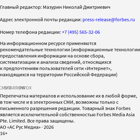
Главный редактор: Мазурин Николай Дмитриевич
Адрес электронной почты редакции:
press-release@forbes.ru
Номер телефона редакции:
+7 (495) 565-32-06
На информационном ресурсе применяются
рекомендательные технологии (информационные технологии
предоставления информации на основе сбора,
систематизации и анализа сведений, относящихся
к предпочтениям пользователей сети «Интернет»,
находящихся на территории Российской Федерации)
СМИ2
SPARROW
INFOX
Перепечатка материалов и использование их в любой форме,
в том числе и в электронных СМИ, возможны только с
письменного разрешения редакции. Товарный знак Forbes
является исключительной собственностью Forbes Media Asia
Pte. Limited. Все права защищены.
AO «АС Рус Медиа»
·
2026
16+