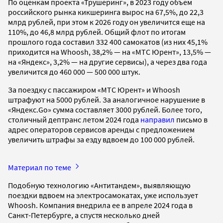
По оценкам проекта «Трушеринг», в 2023 году объем
российского рынка кикшеринга вырос на 67,5%, до 22,3
млрд рублей, при этом к 2026 году он увеличится еще на
110%, до 46,8 млрд рублей. Общий флот по итогам
прошлого года составил 332 400 самокатов (из них 45,1%
приходится на Whoosh, 38,2% — на «МТС Юрент», 13,5% —
на «Яндекс», 3,2% — на другие сервисы), а через два года
увеличится до 460 000 — 500 000 штук.
За поездку с пассажиром «МТС Юрент» и Whoosh
штрафуют на 5000 рублей. За аналогичное нарушение в
«Яндекс.Go» сумма составляет 3000 рублей. Более того,
столичный дептранс летом 2024 года
направил
письмо в
адрес операторов сервисов аренды с предложением
увеличить штрафы за езду вдвоем до 100 000 рублей.
Материал по теме
Подобную технологию «Антитандем», выявляющую
поездки вдвоем на электросамокатах, уже использует
Whoosh. Компания внедрила ее в апреле 2024 года в
Санкт-Петербурге, а спустя несколько дней