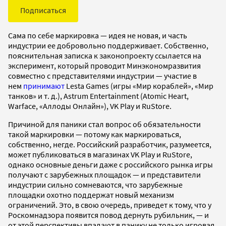
Подписаться
Сама по себе маркировка — идея не новая, и часть
индустрии ее добровольно поддерживает. Собственно,
пояснительная записка к законопроекту ссылается на
эксперимент, который проводит Минэкономразвития
совместно с представителями индустрии — участие в
нем
принимают
Lesta Games (игры «Мир кораблей», «Мир
танков» и т. д.), Astrum Entertainment (Atomic Heart,
Warface, «Аллоды Онлайн»), VK Play и RuStore.
Причиной для паники стал вопрос об обязательности
такой маркировки — потому как маркироваться,
собственно, негде. Российский разработчик, разумеется,
может публиковаться в магазинах VK Play и RuStore,
однако основные деньги даже с российского рынка игры
получают с зарубежных площадок — и представители
индустрии сильно сомневаются, что зарубежные
площадки охотно поддержат новый механизм
ограничений. Это, в свою очередь, приведет к тому, что у
Роскомнадзора появится повод дернуть рубильник, — и
от этой перспективы впадают в панику не только игровая