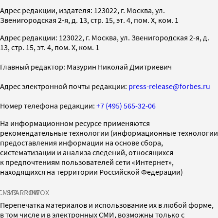
Адрес редакции, издателя: 123022, г. Москва, ул.
Звенигородская 2-я, д. 13, стр. 15, эт. 4, пом. X, ком. 1
Адрес редакции: 123022, г. Москва, ул. Звенигородская 2-я, д.
13, стр. 15, эт. 4, пом. X, ком. 1
Главный редактор: Мазурин Николай Дмитриевич
Адрес электронной почты редакции:
press-release@forbes.ru
Номер телефона редакции:
+7 (495) 565-32-06
На информационном ресурсе применяются
рекомендательные технологии (информационные технологии
предоставления информации на основе сбора,
систематизации и анализа сведений, относящихся
к предпочтениям пользователей сети «Интернет»,
находящихся на территории Российской Федерации)
СМИ2
SPARROW
INFOX
Перепечатка материалов и использование их в любой форме,
в том числе и в электронных СМИ, возможны только с