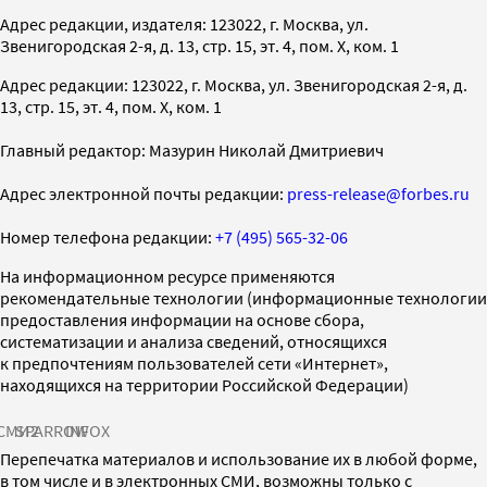
Адрес редакции, издателя: 123022, г. Москва, ул.
Звенигородская 2-я, д. 13, стр. 15, эт. 4, пом. X, ком. 1
Адрес редакции: 123022, г. Москва, ул. Звенигородская 2-я, д.
13, стр. 15, эт. 4, пом. X, ком. 1
Главный редактор: Мазурин Николай Дмитриевич
Адрес электронной почты редакции:
press-release@forbes.ru
Номер телефона редакции:
+7 (495) 565-32-06
На информационном ресурсе применяются
рекомендательные технологии (информационные технологии
предоставления информации на основе сбора,
систематизации и анализа сведений, относящихся
к предпочтениям пользователей сети «Интернет»,
находящихся на территории Российской Федерации)
СМИ2
SPARROW
INFOX
Перепечатка материалов и использование их в любой форме,
в том числе и в электронных СМИ, возможны только с