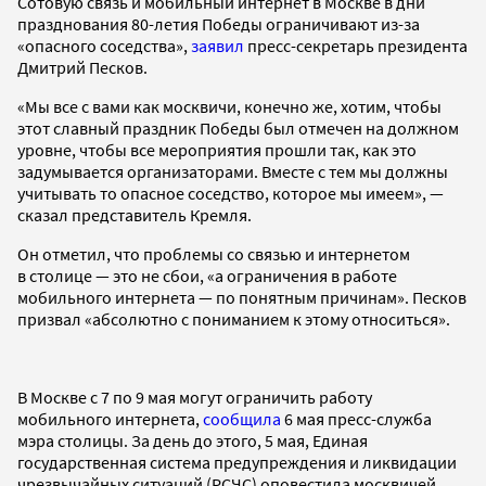
Сотовую связь и мобильный интернет в Москве в дни
празднования 80-летия Победы ограничивают из-за
«опасного соседства»,
заявил
пресс-секретарь президента
Дмитрий Песков.
«Мы все с вами как москвичи, конечно же, хотим, чтобы
этот славный праздник Победы был отмечен на должном
уровне, чтобы все мероприятия прошли так, как это
задумывается организаторами. Вместе с тем мы должны
учитывать то опасное соседство, которое мы имеем», —
сказал представитель Кремля.
Он отметил, что проблемы со связью и интернетом
в столице — это не сбои, «а ограничения в работе
мобильного интернета — по понятным причинам». Песков
призвал «абсолютно с пониманием к этому относиться».
В Москве с 7 по 9 мая могут ограничить работу
мобильного интернета,
сообщила
6 мая пресс-служба
мэра столицы. За день до этого, 5 мая, Единая
государственная система предупреждения и ликвидации
чрезвычайных ситуаций (РСЧС) оповестила москвичей