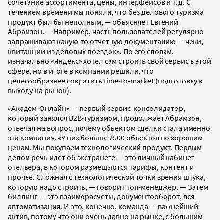
сочетание ассортимента, цены, интерфейсов и т.д. С
течением времени мы поняли, что без делового туризма
продукт был бы неполным, — объясняет Евгений
Абрамзон. — Например, часть пользователей регулярно
запрашивают какую-то отчетную документацию — чеки,
квитанции из деловых поездок». По его словам,
изначально «Яндекс» хотел сам строить свой сервис в этой
сфере, но в итоге в компании решили, что
целесообразнее сократить time-to-market (подготовку к
выходу на рынок).
«Академ-Онлайн» — первый сервис-консолидатор,
который занялся В2В-туризмом, продолжает Абрамзон,
отвечая на вопрос, почему объектом сделки стала именно
эта компания. «У них больше 7500 объектов по хорошим
ценам. Мы покупаем технологический продукт. Первым
делом речь идет об экстранете — это личный кабинет
отельера, в котором размещаются тарифы, контент и
прочее. Сложная с технологической точки зрения штука,
которую надо строить, — говорит топ-менеджер. — Затем
биллинг — это взаиморасчеты, документооборот, вся
автоматизация. И это, конечно, команда — важнейший
актив, потому что они очень давно на рынке, с большим