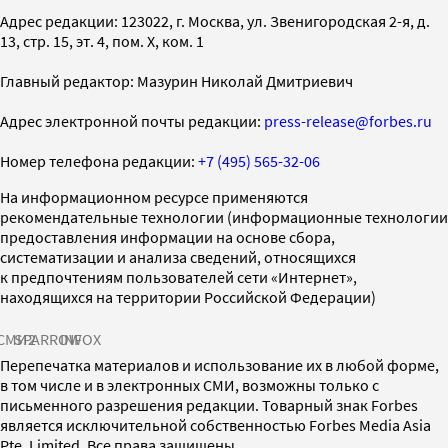
Адрес редакции: 123022, г. Москва, ул. Звенигородская 2-я, д.
13, стр. 15, эт. 4, пом. X, ком. 1
Главный редактор: Мазурин Николай Дмитриевич
Адрес электронной почты редакции:
press-release@forbes.ru
Номер телефона редакции:
+7 (495) 565-32-06
На информационном ресурсе применяются
рекомендательные технологии (информационные технологии
предоставления информации на основе сбора,
систематизации и анализа сведений, относящихся
к предпочтениям пользователей сети «Интернет»,
находящихся на территории Российской Федерации)
СМИ2
SPARROW
INFOX
Перепечатка материалов и использование их в любой форме,
в том числе и в электронных СМИ, возможны только с
письменного разрешения редакции. Товарный знак Forbes
является исключительной собственностью Forbes Media Asia
Pte. Limited. Все права защищены.