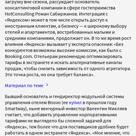
загрузку вне сезона, рассуждает основатель
консалтинговой компании в сфере гостеприимства
HotConsulting Роман Сабиржанов. Интеграция с
«Яндексом» может в том числе открыть доступ к
иностранным клиентам, а бизнесу — к широкому выбору
отелей и апартаментов, востребованных малыми и
средними компаниями, продолжает он. В то же время рост
влияния «Яндекса» вызывает у эксперта опасения: «Без
конкурентов возможны высокие комиссии, как было с
Booking.com. Отельерам рекомендую оптимизировать
тарифы в экстранете и искать альтернативные каналы
продаж, чтобы снизить зависимость от одного агрегатора.
Это точка роста, но она требует баланса».
Материал по теме
Бывший основатель и гендиректор модульной системы
управления отелем Bnovo (ее
купил
в прошлом году
Smartway), ныне венчурный инвестор Валентин Микляев
считает, что добавить управление корпоративными
тарифами не выглядело бы сложной задачей для
«Яндекса», тем более что для поставщиков удобнее будет
работать в одном экстранете «Яндекса». «Мое мнение, что