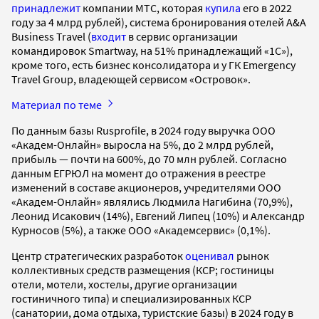
принадлежит
компании МТС, которая
купила
его в 2022
году за 4 млрд рублей), система бронирования отелей A&A
Business Travel (
входит
в сервис организации
командировок Smartway, на 51% принадлежащий «1С»),
кроме того, есть бизнес консолидатора и у ГК Emergency
Travel Group, владеющей сервисом «Островок».
Материал по теме
По данным базы Rusprofile, в 2024 году выручка ООО
«Академ-Онлайн» выросла на 5%, до 2 млрд рублей,
прибыль — почти на 600%, до 70 млн рублей. Согласно
данным ЕГРЮЛ на момент до отражения в реестре
изменений в составе акционеров, учредителями ООО
«Академ-Онлайн» являлись Людмила Нагибина (70,9%),
Леонид Исакович (14%), Евгений Липец (10%) и Александр
Курносов (5%), а также ООО «Академсервис» (0,1%).
Центр стратегических разработок
оценивал
рынок
коллективных средств размещения (КСР; гостиницы
отели, мотели, хостелы, другие организации
гостиничного типа) и специализированных КСР
(санатории, дома отдыха, туристские базы) в 2024 году в