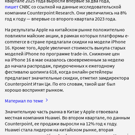
квартале 2025 года выросли впервые за два года,
пишет
CNBC со ссылкой на данные исследовательской
компании Counterpoint Research. Они увеличились на 8%
год к году — впервые со второго квартала 2023 года.
На результаты Apple на китайском рынке положительно
повлияли майские акции, в рамках которых платформы e-
commerce в стране предлагали скидки на модели iPhone
16. Кроме того, Apple увеличил стоимость выкупа старых
моделей iPhone по программе trade-in. Снижение цен
на iPhone 16 в мае оказалось своевременным за неделю
до начала распродаж, приуроченных к ежегодному
фестивалю шопинга 618, когда онлайн-ретейлеры
предлагают значительные скидки, отметил замдиректора
Counterpoint Итан Ци. По его словам, такой шаг был
хорошо воспринят рынком.
Материал по теме
Значительную часть рынка в Китае у Apple отвоевала
местная компания Huawei. Во втором квартале, по данным
Counterpoint, ее продажи выросли на 12% год к году.
Huawei стала лидером на китайском рынке, вторая