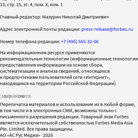
13, стр. 15, эт. 4, пом. X, ком. 1
Главный редактор: Мазурин Николай Дмитриевич
Адрес электронной почты редакции:
press-release@forbes.ru
Номер телефона редакции:
+7 (495) 565-32-06
На информационном ресурсе применяются
рекомендательные технологии (информационные технологии
предоставления информации на основе сбора,
систематизации и анализа сведений, относящихся
к предпочтениям пользователей сети «Интернет»,
находящихся на территории Российской Федерации)
СМИ2
SPARROW
INFOX
Перепечатка материалов и использование их в любой форме,
в том числе и в электронных СМИ, возможны только с
письменного разрешения редакции. Товарный знак Forbes
является исключительной собственностью Forbes Media Asia
Pte. Limited. Все права защищены.
AO «АС Рус Медиа»
·
2026