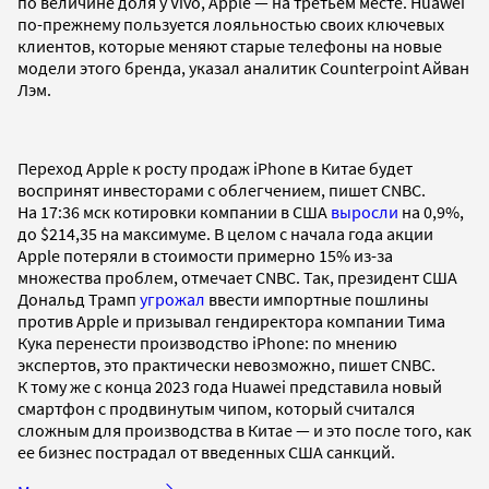
по величине доля у Vivo, Apple — на третьем месте. Huawei
по-прежнему пользуется лояльностью своих ключевых
клиентов, которые меняют старые телефоны на новые
модели этого бренда, указал аналитик Counterpoint Айван
Лэм.
Переход Apple к росту продаж iPhone в Китае будет
воспринят инвесторами с облегчением, пишет CNBC.
На 17:36 мск котировки компании в США
выросли
на 0,9%,
до $214,35 на максимуме. В целом с начала года акции
Apple потеряли в стоимости примерно 15% из-за
множества проблем, отмечает CNBC. Так, президент США
Дональд Трамп
угрожал
ввести импортные пошлины
против Apple и призывал гендиректора компании Тима
Кука перенести производство iPhone: по мнению
экспертов, это практически невозможно, пишет CNBC.
К тому же с конца 2023 года Huawei представила новый
смартфон с продвинутым чипом, который считался
сложным для производства в Китае — и это после того, как
ее бизнес пострадал от введенных США санкций.