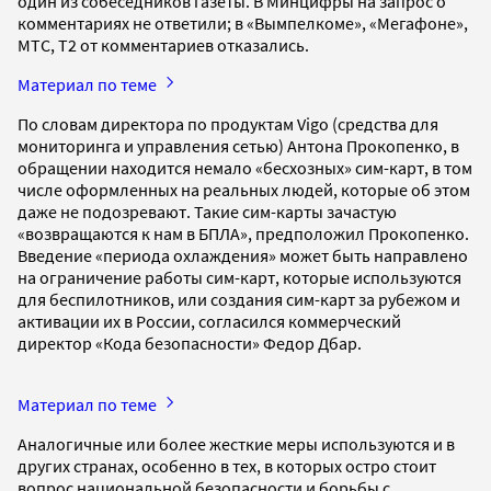
один из собеседников газеты. В Минцифры на запрос о
комментариях не ответили; в «Вымпелкоме», «Мегафоне»,
МТС, Т2 от комментариев отказались.
Материал по теме
По словам директора по продуктам Vigo (средства для
мониторинга и управления сетью) Антона Прокопенко, в
обращении находится немало «бесхозных» сим-карт, в том
числе оформленных на реальных людей, которые об этом
даже не подозревают. Такие сим-карты зачастую
«возвращаются к нам в БПЛА», предположил Прокопенко.
Введение «периода охлаждения» может быть направлено
на ограничение работы сим-карт, которые используются
для беспилотников, или создания сим-карт за рубежом и
активации их в России, согласился коммерческий
директор «Кода безопасности» Федор Дбар.
Материал по теме
Аналогичные или более жесткие меры используются и в
других странах, особенно в тех, в которых остро стоит
вопрос национальной безопасности и борьбы с