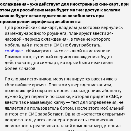
охлаждения» уже действует для иностранных сим-карт, при
этом для российских мера будет мягче: доступ к услугам
можно будет незамедлительно возобновить при
прохождении верификации абонента
Для российских сим-карт, владельцы которых вернулись
из международного роуминга, планируют ввести 24-
часовой «период охлаждения», в течение которого
мобильный интернет и СМС не будут работать,
сообщает
«Коммерсантъ» со ссылкой на источники.
Помимо того, суточный «период охлаждения» будет
действовать для сим-карт, которые были неактивны
более 72 часов.
По словам источников, меру планируется ввести уже в
«ближайшее время». При этом утвержден механизм,
позволяющий сократить время «охлаждения»: абоненту
нужно будет перейти по ссылке, которая придет в СМС, и
ввести так называемую капчу — тест для определения, не
является ли пользователь ботом. После этого мобильный
интернет и СМС заработают. Однако «остается открытым»
вопрос о том, у всех ли операторов есть техническая
возможность реализовать такой комплекс мер, уточнил