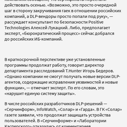
действовать осенью. «Возможно, это просто очередной
шаг в сторону закручивания гаек в отношении российских
компаний, а DLP-вендоры просто попали под руку», —
рассуждает консультант по безопасности Positive
Technologies Алексей Лукацкий. Либо, предполагает
эксперт, «бюрократический процесс» сейчас добрался
до российских ИБ-компаний.
В краткосрочной перспективе уже установленные
программы продолжат работу, говорит директор
департамента расследований T.Hunter Игорь Бедеров.
«Однако компании не смогут получать новые версии DLP-
агентов, содержащие исправления уязвимостей и новые
функции», — отмечает эксперт. По его словам, это
«нарушит единую систему защиты».
В числе российских разработчиков DLP-решений —
«Серчинформ», InfoWatch, «Солар» и «Гарда». В ГК «Солар»
газете заявили, что продолжат защищать устройства
пользователей. В «Серчинформе» и «Лаборатории
Касперского» отказались от комментариев.