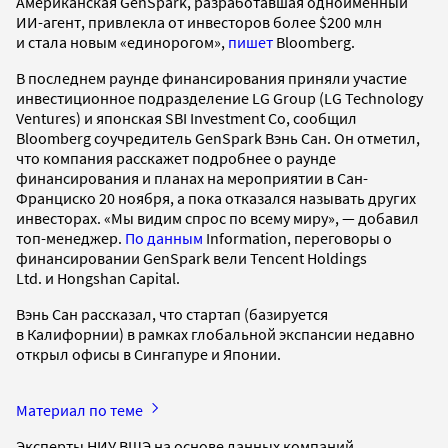
Американская GenSpark, разработавшая одноименный
ИИ-агент, привлекла от инвесторов более $200 млн
и стала новым «единорогом»,
пишет
Bloomberg.
В последнем раунде финансирования приняли участие
инвестиционное подразделение LG Group (LG Technology
Ventures) и японская SBI Investment Co, сообщил
Bloomberg соучредитель GenSpark Вэнь Сан. Он отметил,
что компания расскажет подробнее о раунде
финансирования и планах на мероприятии в Сан-
Франциско 20 ноября, а пока отказался называть других
инвесторах. «Мы видим спрос по всему миру», — добавил
топ-менеджер.
По данным
Information, переговоры о
финансировании GenSpark вели Tencent Holdings
Ltd. и Hongshan Capital.
Вэнь Сан рассказал, что стартап (базируется
в Калифорнии) в рамках глобальной экспансии недавно
открыл офисы в Сингапуре и Японии.
Материал по теме
Эксперты НИУ ВШЭ на основе данных компаний