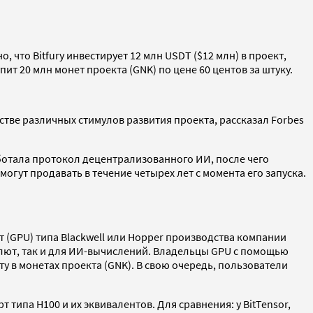
о, что Bitfury инвестирует 12 млн USDT ($12 млн) в проект,
ит 20 млн монет проекта (GNK) по цене 60 центов за штуку.
стве различных стимулов развития проекта, рассказал Forbes
аботала протокол децентрализованного ИИ, после чего
гут продавать в течение четырех лет с момента его запуска.
 (GPU) типа Blackwell или Hopper производства компании
валют, так и для ИИ-вычислений. Владельцы GPU с помощью
у в монетах проекта (GNK). В свою очередь, пользователи
т типа H100 и их эквивалентов. Для сравнения: у BitTensor,