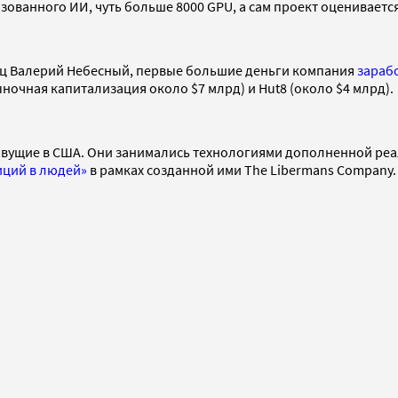
ованного ИИ, чуть больше 8000 GPU, а сам проект оценивается
инец Валерий Небесный, первые большие деньги компания
зараб
ыночная капитализация около $7 млрд) и Hut8 (около $4 млрд).
ие в США. Они занимались технологиями дополненной реальнос
иций в людей»
в рамках созданной ими The Libermans Company