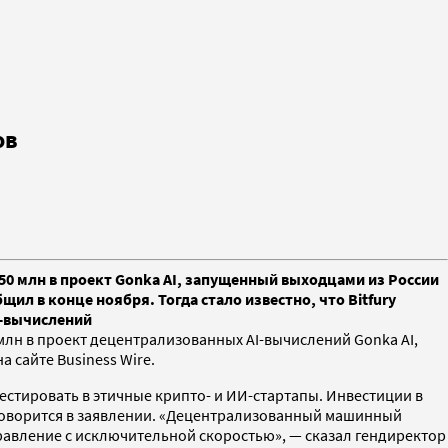
ов
50 млн в проект Gonka AI, запущенный выходцами из России
ил в конце ноября. Тогда стало известно, что Bitfury
И-вычислений
млн в проект децентрализованных AI-вычислений Gonka AI,
 сайте Business Wire.
естировать в этичные крипто- и ИИ-стартапы. Инвестиции в
, говорится в заявлении. «Децентрализованный машинный
равление с исключительной скоростью», — сказал гендиректор