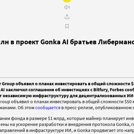
млн в проект Gonka AI братьев Либерман
 Group объявил о планах инвестировать в общей сложности $
 заключил соглашение об инвестициях с Bitfury, Forbes сообщ
дает независимую инфраструктуру для децентрализованных И
roup объявил о планах инвестировать в общей сложности $50 
манами. Об этом
сообщается
в пресс-релизе, опубликованном на
ании фонда в размере $1 млрд, которые майнер планирует инв
авлены на ускорение разработки и внедрения протокола Gonka
аправлений в инфраструктуре ИИ, и Gonka продвигает это нап