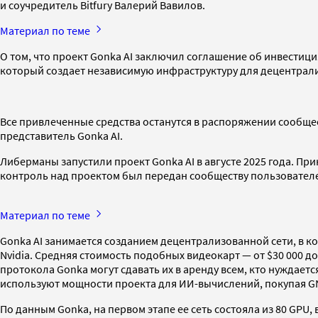
и соучредитель Bitfury Валерий Вавилов.
Материал по теме
О том, что проект Gonka AI заключил соглашение об инвестициях
который создает независимую инфраструктуру для децентрализо
Все привлеченные средства останутся в распоряжении сообщес
представитель Gonka AI.
Либерманы запустили проект Gonka AI в августе 2025 года. П
контроль над проектом был передан сообществу пользователей 
Материал по теме
Gonka AI занимается созданием децентрализованной сети, в 
Nvidia. Средняя стоимость подобных видеокарт — от $30 000 д
протокола Gonka могут сдавать их в аренду всем, кто нуждает
используют мощности проекта для ИИ-вычислений, покупая GN
По данным Gonka, на первом этапе ее сеть состояла из 80 GPU, 