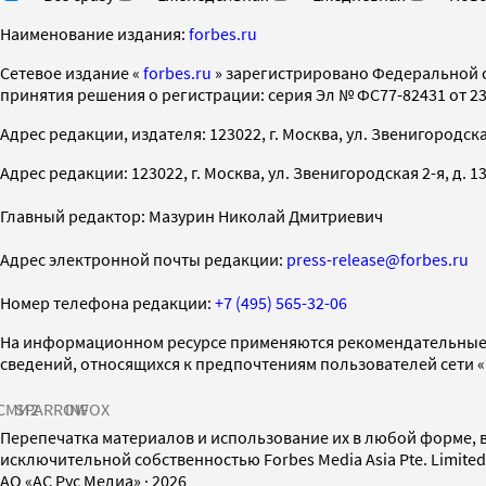
Наименование издания:
forbes.ru
Cетевое издание «
forbes.ru
» зарегистрировано Федеральной 
принятия решения о регистрации: серия Эл № ФС77-82431 от 23 
Адрес редакции, издателя: 123022, г. Москва, ул. Звенигородская 2-
Адрес редакции: 123022, г. Москва, ул. Звенигородская 2-я, д. 13, с
Главный редактор: Мазурин Николай Дмитриевич
Адрес электронной почты редакции:
press-release@forbes.ru
Номер телефона редакции:
+7 (495) 565-32-06
На информационном ресурсе применяются рекомендательные 
сведений, относящихся к предпочтениям пользователей сети 
СМИ2
SPARROW
INFOX
Перепечатка материалов и использование их в любой форме, в
исключительной собственностью Forbes Media Asia Pte. Limite
AO «АС Рус Медиа»
·
2026