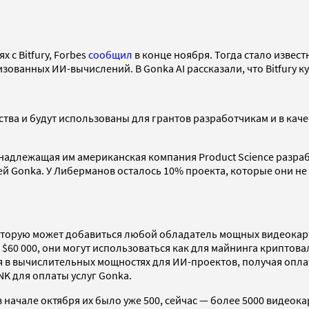
 с Bitfury, Forbes
сообщил
в конце ноября. Тогда стало известн
ванных ИИ-вычислений. В Gonka AI рассказали, что Bitfury куп
тва и будут использованы для грантов разработчикам и в каче
ринадлежащая им американская компания Product Science разр
Gonka. У Либерманов осталось 10% проекта, которые они не мо
которую может добавиться любой обладатель мощных видеокарт
о $60 000, они могут использоваться как для майнинга крипто
ся в вычислительных мощностях для ИИ-проектов, получая оплат
K для оплаты услуг Gonka.
в начале октября их было уже 500, сейчас — более 5000 видеокар